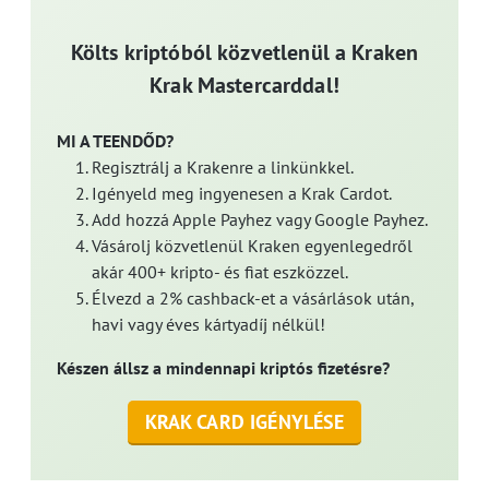
Költs kriptóból közvetlenül a Kraken
Krak Mastercarddal!
MI A TEENDŐD?
Regisztrálj a Krakenre a linkünkkel.
Igényeld meg ingyenesen a Krak Cardot.
Add hozzá Apple Payhez vagy Google Payhez.
Vásárolj közvetlenül Kraken egyenlegedről
akár 400+ kripto- és fiat eszközzel.
Élvezd a 2% cashback-et a vásárlások után,
havi vagy éves kártyadíj nélkül!
Készen állsz a mindennapi kriptós fizetésre?
KRAK CARD IGÉNYLÉSE