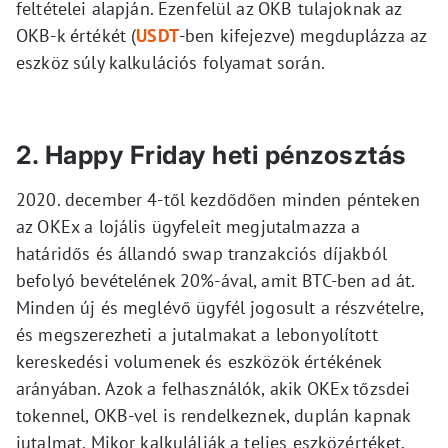
feltételei alapján. Ezenfelül az OKB tulajoknak az
OKB-k értékét (
USDT
-ben kifejezve) megduplázza az
eszköz súly kalkulációs folyamat során.
2. Happy Friday heti pénzosztás
2020. december 4-től kezdődően minden pénteken
az OKEx a lojális ügyfeleit megjutalmazza a
határidős és állandó swap tranzakciós díjakból
befolyó bevételének 20%-ával, amit BTC-ben ad át.
Minden új és meglévő ügyfél jogosult a részvételre,
és megszerezheti a jutalmakat a lebonyolított
kereskedési volumenek és eszközök értékének
arányában. Azok a felhasználók, akik OKEx tőzsdei
tokennel, OKB-vel is rendelkeznek, duplán kapnak
jutalmat. Mikor kalkulálják a teljes eszközértéket,