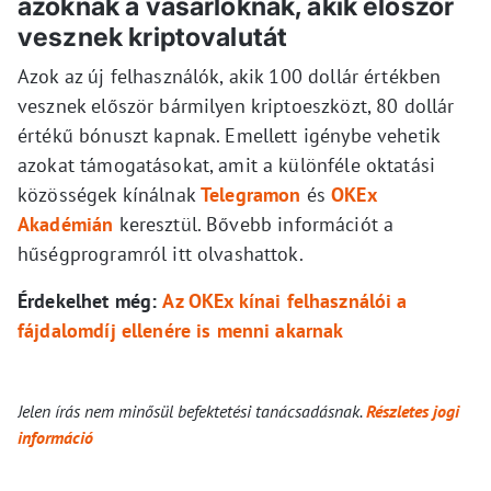
azoknak a vásárlóknak, akik először
vesznek kriptovalutát
Azok az új felhasználók, akik 100 dollár értékben
vesznek először bármilyen kriptoeszközt, 80 dollár
értékű bónuszt kapnak. Emellett igénybe vehetik
azokat támogatásokat, amit a különféle oktatási
közösségek kínálnak
Telegramon
és
OKEx
Akadémián
keresztül. Bővebb információt a
hűségprogramról itt olvashattok.
Érdekelhet még:
Az OKEx kínai felhasználói a
fájdalomdíj ellenére is menni akarnak
Jelen írás nem minősül befektetési tanácsadásnak.
Részletes jogi
információ