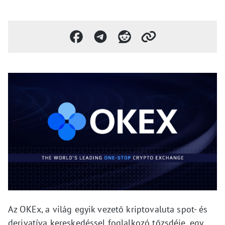
Az OKEx, a világ egyik vezető kriptovaluta spot- és
derivatíva kereskedéssel foglalkozó tőzsdéje, egy