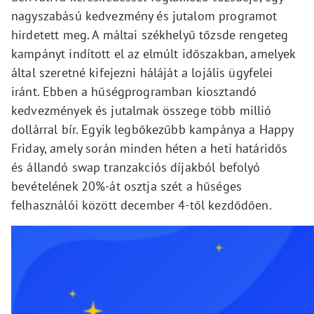
nagyszabású kedvezmény és jutalom programot
hirdetett meg. A máltai székhelyű tőzsde rengeteg
kampányt indított el az elmúlt időszakban, amelyek
által szeretné kifejezni háláját a lojális ügyfelei
iránt. Ebben a hűségprogramban kiosztandó
kedvezmények és jutalmak összege több millió
dollárral bír. Egyik legbőkezűbb kampánya a Happy
Friday, amely során minden héten a heti határidős
és állandó swap tranzakciós díjakból befolyó
bevételének 20%-át osztja szét a hűséges
felhasználói között december 4-től kezdődően.