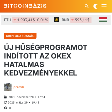
TH
1 903,41$ -0,01%
BNB
593,11$ -0,17%
S
KRIPTOGAZDASÁG
ÚJ HŰSÉGPROGRAMOT
INDÍTOTT AZ OKEX
HATALMAS
KEDVEZMÉNYEKKEL
premik
2020. november 28.
17:34
2025. május 29.
19:48
8