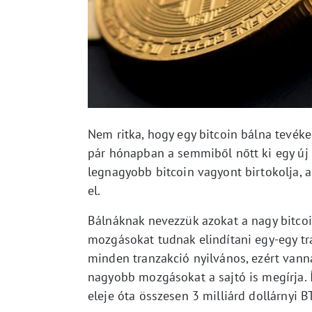
Nem ritka, hogy egy bitcoin bálna tevéke
pár hónapban a semmiből nőtt ki egy új 
legnagyobb bitcoin vagyont birtokolja, 
el.
Bálnáknak nevezzük azokat a nagy bitcoi
mozgásokat tudnak elindítani egy-egy tr
minden tranzakció nyilvános, ezért vanna
nagyobb mozgásokat a sajtó is megírja. Í
eleje óta összesen 3 milliárd dollárnyi BT