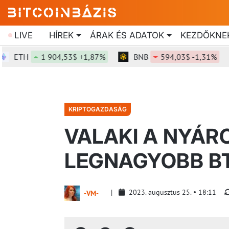
LIVE
HÍREK
ÁRAK ÉS ADATOK
KEZDŐKNE
TH
1 904,53$ +1,87%
BNB
594,03$ -1,31%
KRIPTOGAZDASÁG
VALAKI A NYÁR
LEGNAGYOBB BT
2023. augusztus 25.
18:11
-VM-