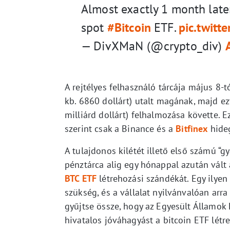
Almost exactly 1 month later
spot
#Bitcoin
ETF.
pic.twit
— DivXMaN (@crypto_div)
A rejtélyes felhasználó tárcája május 8-t
kb. 6860 dollárt) utalt magának, majd e
milliárd dollárt) felhalmozása követte. 
szerint csak a Binance és a
Bitfinex
hideg
A tulajdonos kilétét illető első számú “g
pénztárca alig egy hónappal azután vált 
BTC ETF
létrehozási szándékát. Egy ilyen
szükség, és a vállalat nyilvánvalóan arr
gyűjtse össze, hogy az Egyesült Államok
hivatalos jóváhagyást a bitcoin ETF létr