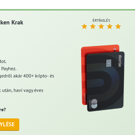
ÉRTÉKELÉS
aken Krak
ot.
 Payhez.
edről akár 400+ kripto- és
 után, havi vagy éves
re?
YLÉSE