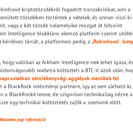
obinhood kriptotőzsdékről fogadott tranzakciókat, ami a
említett tőzsdéken történtek a vételek, és onnan viszi ki
eit, vagy a két tőzsde valamelyike mozgat át bitcoint
ham Intelligence blokklánc elemző platform szerint utóbb
a kérdéses tárcát, a platformon pedig a „
Robinhood: Jum
, hogy valóban az Arkham Intelligence-nek lehet igaza, é
ztonságosabb walletra költözteti a BTC-it azok után, ho
 kapcsolatban sérülékenységi aggályok merültek fel
 a BlackRock intézményi partnere, így az sem zárható ki,
an a BlackRocké lenne, de szigorúan technikailag nézve a
ze egy technikai költöztetés zajlik a szemünk előtt.
Részletes jogi információ