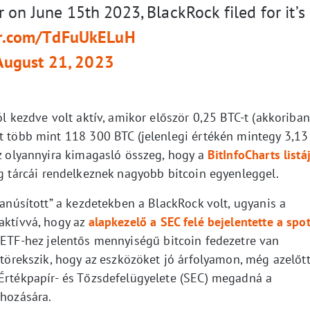
 on June 15th 2023, BlackRock filed for it’s
ter.com/TdFuUkELuH
August 21, 2023
ól kezdve volt aktív, amikor először 0,25 BTC-t (akkoriban
zt több mint 118 300 BTC (jelenlegi értékén mintegy 3,13
Ez olyannyira kimagasló összeg, hogy a
BitInfoCharts listá
 tárcái rendelkeznek nagyobb bitcoin egyenleggel.
yanúsított” a kezdetekben a BlackRock volt, ugyanis a
aktívvá, hogy az
alapkezelő a SEC felé bejelentette a spo
 ETF-hez jelentős mennyiségű bitcoin fedezetre van
a törekszik, hogy az eszközöket jó árfolyamon, még azelőt
 Értékpapír- és Tőzsdefelügyelete (SEC) megadná a
ehozására.