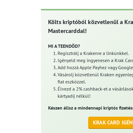
Költs kriptóból közvetlenül a Kr
Mastercarddal!
MI A TEENDŐD?
Regisztrálj a Krakenre a linkünkkel.
Igényeld meg ingyenesen a Krak Card
Add hozzá Apple Payhez vagy Google
Vásárolj közvetlenül Kraken egyenleg
fiat eszközzel.
Élvezd a 2% cashback-et a vásárlások
kártyadíj nélkül!
Készen állsz a mindennapi kriptós fizetés
KRAK CARD IGÉN