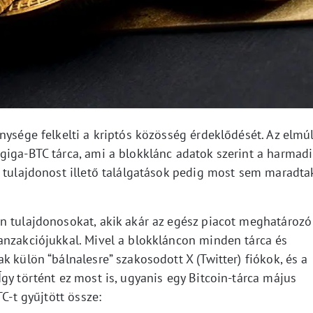
nysége felkelti a kriptós közösség érdeklődését. Az elmúl
giga-BTC tárca, ami a blokklánc adatok szerint a harmadi
a tulajdonost illető találgatások pedig most sem maradta
n tulajdonosokat, akik akár az egész piacot meghatározó
anzakciójukkal. Mivel a blokkláncon minden tárca és
k külön “bálnalesre” szakosodott X (Twitter) fiókok, és a
gy történt ez most is, ugyanis egy Bitcoin-tárca május
C-t gyűjtött össze: