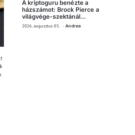
A kriptoguru benézte a
házszámot: Brock Pierce a
világvége-szektánál...
2026. augusztus 05.
Andrea
t
k
k