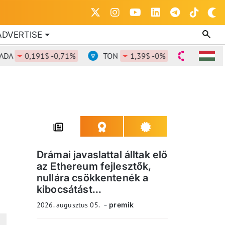
ADVERTISE
0,191$ -0,71%
TON
1,39$ -0%
DOT
0,838$
Drámai javaslattal álltak elő
az Ethereum fejlesztők,
nullára csökkentenék a
kibocsátást...
2026. augusztus 05.
premik