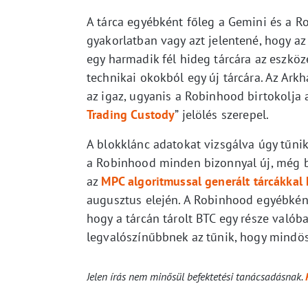
A tárca egyébként főleg a Gemini és a R
gyakorlatban vagy azt jelentené, hogy az 
egy harmadik fél hideg tárcára az eszköz
technikai okokból egy új tárcára. Az Ark
az igaz, ugyanis a Robinhood birtokolja 
Trading Custody
” jelölés szerepel.
A blokklánc adatokat vizsgálva úgy tűnik
a Robinhood minden bizonnyal új, még bi
az
MPC algoritmussal generált tárcákkal
augusztus elején. A Robinhood egyébként
hogy a tárcán tárolt BTC egy része valób
legvalószínűbbnek az tűnik, hogy mindöss
Jelen írás nem minősül befektetési tanácsadásnak.