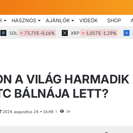
K
HASZNOS
AJÁNLÓK
VIDEÓK
SHOP
SOL
73,75$ -0,16%
XRP
1,057$ -1,29%
ADA
ON A VILÁG HARMADIK
C BÁLNÁJA LETT?
2024. augusztus 24.
16:48
16