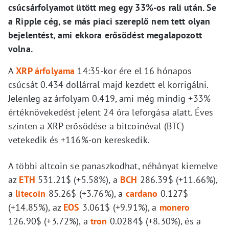
csúcsárfolyamot ütött meg egy 33%-os rali után. Se
a Ripple cég, se más piaci szereplő nem tett olyan
bejelentést, ami ekkora erősödést megalapozott
volna.
A
XRP árfolyama
14:35-kor ére el 16 hónapos
csúcsát 0.434 dollárral majd kezdett el korrigálni.
Jelenleg az árfolyam 0.419, ami még mindig +33%
értéknövekedést jelent 24 óra leforgása alatt. Éves
szinten a XRP erősödése a bitcoinéval (BTC)
vetekedik és +116%-on kereskedik.
A többi altcoin se panaszkodhat, néhányat kiemelve
az
ETH
531.21$ (+5.58%), a
BCH
286.39$ (+11.66%),
a
litecoin
85.26$ (+3.76%), a
cardano
0.127$
(+14.85%), az
EOS
3.061$ (+9.91%), a
monero
126.90$ (+3.72%), a
tron
0.0284$ (+8.30%), és a