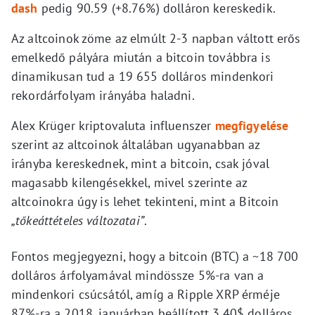
dash
pedig 90.59 (+8.76%) dolláron kereskedik.
Az altcoinok zöme az elmúlt 2-3 napban váltott erős
emelkedő pályára miután a bitcoin továbbra is
dinamikusan tud a 19 655 dolláros mindenkori
rekordárfolyam irányába haladni.
Alex Krüger kriptovaluta influenszer
megfigyelése
szerint az altcoinok általában ugyanabban az
irányba kereskednek, mint a bitcoin, csak jóval
magasabb kilengésekkel, mivel szerinte az
altcoinokra úgy is lehet tekinteni, mint a Bitcoin
„tőkeáttételes változatai”
.
Fontos megjegyezni, hogy a bitcoin (BTC) a ~18 700
dolláros árfolyamával mindössze 5%-ra van a
mindenkori csúcsától, amíg a Ripple XRP érméje
87%-ra a 2018. januárban beállított 3.40$ dolláros