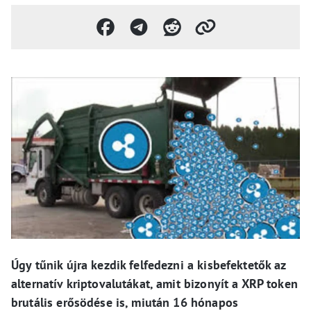
Úgy tűnik újra kezdik felfedezni a kisbefektetők az
alternatív kriptovalutákat, amit bizonyít a XRP token
brutális erősödése is, miután 16 hónapos