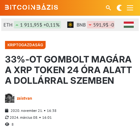
ETH
1 911,95$ +0,11%
BNB
591,9$ -0,06%
S
KRIPTOGAZDASÁG
33%-OT GOMBOLT MAGÁRA
A XRP TOKEN 24 ÓRA ALATT
A DOLLÁRRAL SZEMBEN
zsistvan
2020. november 21.
16:38
2024. március 08.
16:01
8