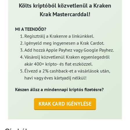
Költs kriptóból közvetlenül a Kraken
Krak Mastercarddal!
MI A TEENDŐD?
Regisztrálj a Krakenre a linkünkkel.
Igényeld meg ingyenesen a Krak Cardot.
Add hozzá Apple Payhez vagy Google Payhez.
Vásárolj közvetlenül Kraken egyenlegedről
akár 400+ kripto- és fiat eszközzel.
Élvezd a 2% cashback-et a vásárlások után,
havi vagy éves kártyadíj nélkül!
Készen állsz a mindennapi kriptós fizetésre?
KRAK CARD IGÉNYLÉSE