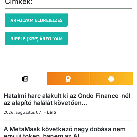
Címkék:
ÁRFOLYAM ELŐREJELZÉS
RIPPLE (XRP) ÁRFOLYAM
Hatalmi harc alakult ki az Ondo Finance-nél
az alapító halálát követően...
2026. augusztus 07.
Lelo
A MetaMask következő nagy dobása nem
egy új token, hanem az AI...