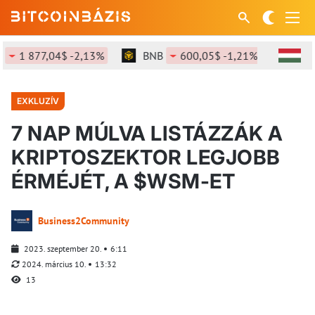
 877,04$ -2,13%
BNB
600,05$ -1,21%
SOL
76
EXKLUZÍV
7 NAP MÚLVA LISTÁZZÁK A
KRIPTOSZEKTOR LEGJOBB
ÉRMÉJÉT, A $WSM-ET
Business2Community
2023. szeptember 20.
6:11
2024. március 10.
13:32
13