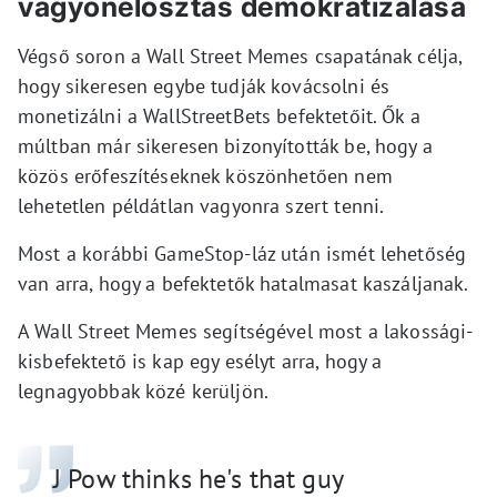
vagyonelosztás demokratizálása
Végső soron a Wall Street Memes csapatának célja,
hogy sikeresen egybe tudják kovácsolni és
monetizálni a WallStreetBets befektetőit. Ők a
múltban már sikeresen bizonyították be, hogy a
közös erőfeszítéseknek köszönhetően nem
lehetetlen példátlan vagyonra szert tenni.
Most a korábbi GameStop-láz után ismét lehetőség
van arra, hogy a befektetők hatalmasat kaszáljanak.
A Wall Street Memes segítségével most a lakossági-
kisbefektető is kap egy esélyt arra, hogy a
legnagyobbak közé kerüljön.
J Pow thinks he's that guy