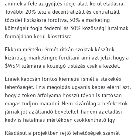
aminek a fele az gyűjtés ideje alatt kerül eladásra.
További 20% lesz a decentralizált és centralizált
tőzsdei listázásra fordítva, 50% a marketing
költségeit fogja fedezni és 30% közösségi jutalmak
formájában kerül kiosztásra.
Ekkora mértékű érmét ritkán szoktak készítők
kizárólag marketingre fordítani ami azt jelzi, hogy a
$WSM számára a közelgő listázás csak a kezdet.
Ennek kapcsán fontos kiemelni ismét a stakekés
lehetőségét. Ez a megoldás ugyanis képes elérni azt,
hogy a token árfolyama hosszú távon is tartósan
magas tudjon maradni. Nem kizárólag a befektetők
járnak jól az állandó bevétellel, hanem az eladási
kedv is hatalmas mértékben csökkenthető így.
Ráadásul a projektben rejlő lehetőségek számát