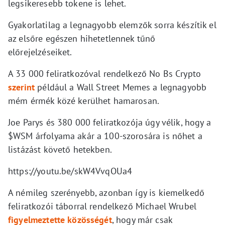
legsikeresebb tokene is lehet.
Gyakorlatilag a legnagyobb elemzők sorra készítik el
az elsőre egészen hihetetlennek tűnő
előrejelzéseiket.
A 33 000 feliratkozóval rendelkező No Bs Crypto
szerint
például a Wall Street Memes a legnagyobb
mém érmék közé kerülhet hamarosan.
Joe Parys és 380 000 feliratkozója úgy vélik, hogy a
$WSM árfolyama akár a 100-szorosára is nőhet a
listázást követő hetekben.
https://youtu.be/skW4VvqOUa4
A némileg szerényebb, azonban így is kiemelkedő
feliratkozói táborral rendelkező Michael Wrubel
figyelmeztette közösségét
, hogy már csak