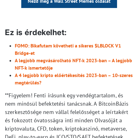
Nézd meg a Wall Street Memes oldalát
Ez is érdekelhet:
FOMO: Bikafutam követheti a sikeres $LBLOCK V1
Bridge-et
A legjobb megvásárolható NFT-k 2023-ban – A legjobb
NFT-k ismertetője
A 4 legjobb kripto előértékesítés 2023-ban – 10-szeres
megtérülés?
**Figyelem! Fenti írásunk egy vendégtartalom, és
nem minősül befektetési tanácsnak. A BitcoinBázis
szerkesztősége nem vállal felelősséget a leírtakért
és fokozott óvatosságra inti minden Olvasóját a
kriptovaluta, CFD, token, kriptokaszinó, metaverse,
DeFi, play-to-earn és ICO/STO/SAFT befektetések