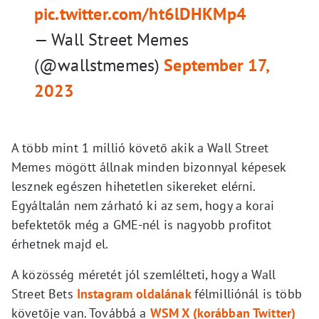
pic.twitter.com/ht6lDHKMp4
— Wall Street Memes
(@wallstmemes)
September 17,
2023
A több mint 1 millió követő akik a Wall Street
Memes mögött állnak minden bizonnyal képesek
lesznek egészen hihetetlen sikereket elérni.
Egyáltalán nem zárható ki az sem, hogy a korai
befektetők még a GME-nél is nagyobb profitot
érhetnek majd el.
A közösség méretét jól szemlélteti, hogy a Wall
Street Bets
Instagram oldalának
félmilliónál is több
követője van. Továbbá a
WSM X (korábban Twitter)