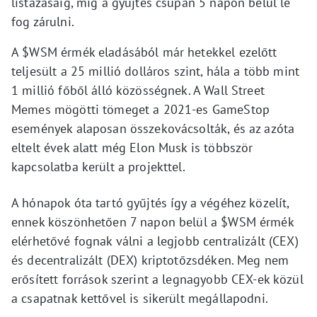
listázásáig, míg a gyűjtés csupán 5 napon belül le
fog zárulni.
A $WSM érmék eladásából már hetekkel ezelőtt
teljesült a 25 millió dolláros szint, hála a több mint
1 millió főből álló közösségnek. A Wall Street
Memes mögötti tömeget a 2021-es GameStop
események alaposan összekovácsolták, és az azóta
eltelt évek alatt még Elon Musk is többször
kapcsolatba került a projekttel.
A hónapok óta tartó gyűjtés így a végéhez közelít,
ennek köszönhetően 7 napon belül a $WSM érmék
elérhetővé fognak válni a legjobb centralizált (CEX)
és decentralizált (DEX) kriptotőzsdéken. Meg nem
erősített források szerint a legnagyobb CEX-ek közül
a csapatnak kettővel is sikerült megállapodni.