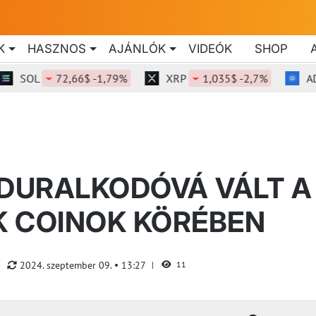
K
HASZNOS
AJÁNLÓK
VIDEÓK
SHOP
SOL
72,66$ -1,79%
XRP
1,035$ -2,7%
ADA
EDURALKODÓVÁ VÁLT A
K COINOK KÖRÉBEN
2024. szeptember 09.
13:27
11