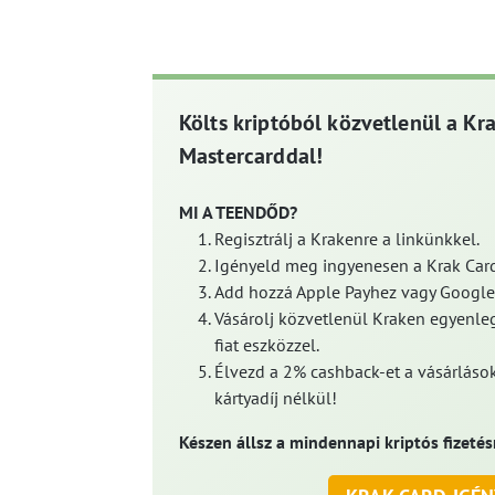
Költs kriptóból közvetlenül a Kr
Mastercarddal!
MI A TEENDŐD?
Regisztrálj a Krakenre a linkünkkel.
Igényeld meg ingyenesen a Krak Card
Add hozzá Apple Payhez vagy Google
Vásárolj közvetlenül Kraken egyenleg
fiat eszközzel.
Élvezd a 2% cashback-et a vásárlások
kártyadíj nélkül!
Készen állsz a mindennapi kriptós fizetés