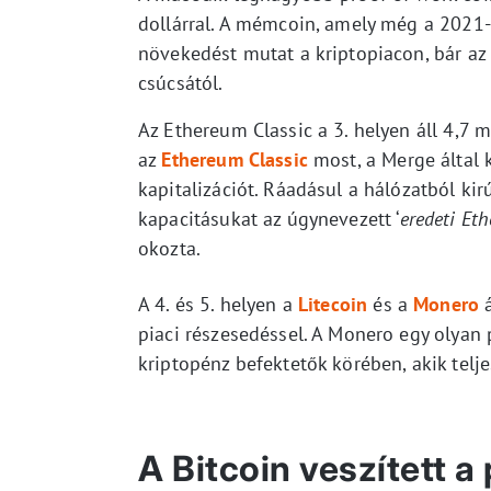
dollárral. A mémcoin, amely még a 2021-e
növekedést mutat a kriptopiacon, bár az
csúcsától.
Az Ethereum Classic a 3. helyen áll 4,7 m
az
Ethereum Classic
most, a Merge által k
kapitalizációt. Ráadásul a hálózatból ki
kapacitásukat az úgynevezett ‘
eredeti Et
okozta.
A 4. és 5. helyen a
Litecoin
és a
Monero
á
piaci részesedéssel. A Monero egy olyan 
kriptopénz befektetők körében, akik telje
A Bitcoin veszített a