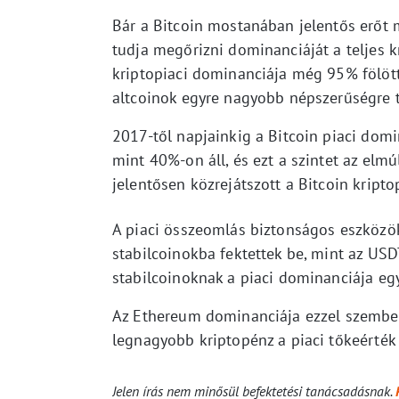
Bár a Bitcoin mostanában jelentős erőt
tudja megőrizni dominanciáját a teljes kr
kriptopiaci dominanciája még 95% fölött
altcoinok egyre nagyobb népszerűségre t
2017-től napjainkig a Bitcoin piaci domi
mint 40%-on áll, és ezt a szintet az el
jelentősen közrejátszott a Bitcoin krip
A piaci összeomlás biztonságos eszközök
stabilcoinokba fektettek be, mint az U
stabilcoinoknak a piaci dominanciája egy
Az Ethereum dominanciája ezzel szemben 
legnagyobb kriptopénz a piaci tőkeérték
Jelen írás nem minősül befektetési tanácsadásnak.