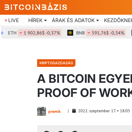
LIVE
HÍREK
ÁRAK ÉS ADATOK
KEZDŐKNE
ETH
1 902,86$ -0,37%
BNB
591,76$ -0,34%
KRIPTOGAZDASÁG
A BITCOIN EGY
PROOF OF WOR
2022. szeptember 17.
18:05
premik