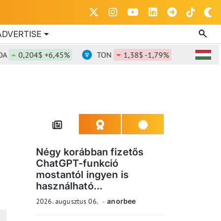
ADVERTISE
0,204$ +6,45%
TON
1,38$ -1,79%
DOT
0,8
Négy korábban fizetős
ChatGPT-funkció
mostantól ingyen is
használható...
2026. augusztus 06.
anorbee