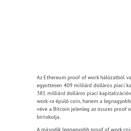
Az Ethereum proof of work hálózatból va
együttesen 409 milliárd dolláros piaci k
381 milliárd dolláros piaci kapitalizáci
work-ra épülő coin, hanem a legnagyobb p
véve a Bitcoin jelenleg az összes proof 
birtokolja.
A második legnagyobb proof of work coin