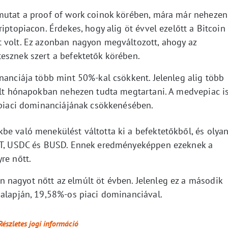
 mutat a proof of work coinok körében, mára már nehezen
iptopiacon. Érdekes, hogy alig öt évvel ezelőtt a Bitcoin
 volt. Ez azonban nagyon megváltozott, ahogy az
esznek szert a befektetők körében.
nanciája több mint 50%-kal csökkent. Jelenleg alig több
múlt hónapokban nehezen tudta megtartani. A medvepiac i
topiaci dominanciájának csökkenésében.
be való menekülést váltotta ki a befektetőkből, és olya
SDT, USDC és BUSD. Ennek eredményeképpen ezeknek a
re nőtt.
nagyot nőtt az elmúlt öt évben. Jelenleg ez a második
 alapján, 19,58%-os piaci dominanciával.
Részletes jogi információ