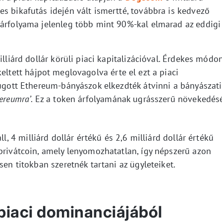
s bikafutás idején vált ismertté, továbbra is kedvező
 árfolyama jelenleg több mint 90%-kal elmarad az eddigi
illiárd dollár körüli piaci kapitalizációval. Érdekes módo
eltett hájpot meglovagolva érte el ezt a piaci
rúgott Ethereum-bányászok elkezdték átvinni a bányászati
hereumra’
. Ez a token árfolyamának ugrásszerű növekedés
ll, 4 milliárd dollár értékű és 2,6 milliárd dollár értékű
privátcoin, amely lenyomozhatatlan, így népszerű azon
sen titokban szeretnék tartani az ügyleteiket.
 piaci dominanciájából