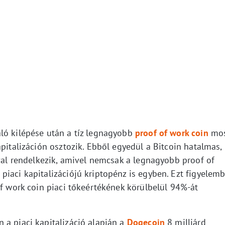
ló kilépése után a tíz legnagyobb
proof of work coin
mo
apitalizáción osztozik. Ebből egyedül a Bitcoin hatalmas,
óval rendelkezik, amivel nemcsak a legnagyobb proof of
iaci kapitalizációjú kriptopénz is egyben. Ezt figyelem
of work coin piaci tőkeértékének körülbelül 94%-át
 a piaci kapitalizáció alapján a
Dogecoin
8 milliárd