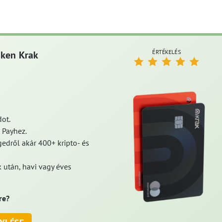
ÉRTÉKELÉS
aken Krak
ot.
 Payhez.
edről akár 400+ kripto- és
 után, havi vagy éves
re?