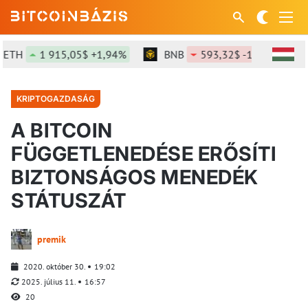
TH
1 915,05$ +1,94%
BNB
593,32$ -1,55%
S
KRIPTOGAZDASÁG
A BITCOIN
FÜGGETLENEDÉSE ERŐSÍTI
BIZTONSÁGOS MENEDÉK
STÁTUSZÁT
premik
2020. október 30.
19:02
2025. július 11.
16:57
20