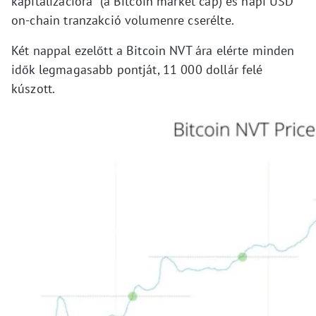
kapitalizációra (a Bitcoin market cap) és napi USD
on-chain tranzakció volumenre cserélte.
Két nappal ezelőtt a Bitcoin NVT ára elérte minden
idők legmagasabb pontját, 11 000 dollár felé
kúszott.