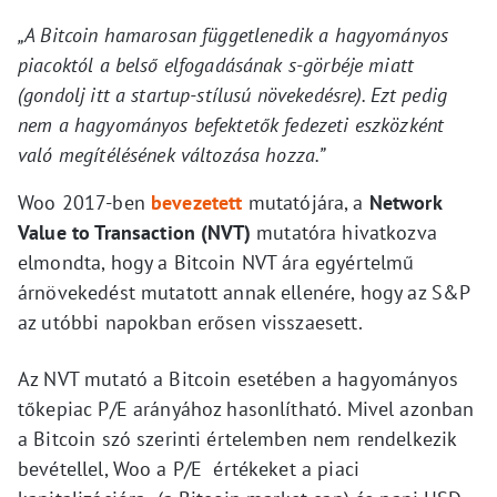
„A Bitcoin hamarosan függetlenedik a hagyományos
piacoktól a belső elfogadásának s-görbéje miatt
(gondolj itt a startup-stílusú növekedésre). Ezt pedig
nem a hagyományos befektetők fedezeti eszközként
való megítélésének változása hozza.”
Woo 2017-ben
bevezetett
mutatójára, a
Network
Value to Transaction (NVT)
mutatóra hivatkozva
elmondta, hogy a Bitcoin NVT ára egyértelmű
árnövekedést mutatott annak ellenére, hogy az S&P
az utóbbi napokban erősen visszaesett.
Az NVT mutató a Bitcoin esetében a hagyományos
tőkepiac P/E arányához hasonlítható. Mivel azonban
a Bitcoin szó szerinti értelemben nem rendelkezik
bevétellel, Woo a P/E értékeket a piaci