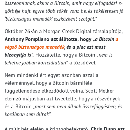
összeomlanak, akkor a Bitcoin, amit nagy elfogadási s-
görbéje hajt, egyre több tőkét vonz be, és tökéletesen jó
‘biztonságos menedék’ eszközként szolgál.”
Október 26-án a Morgan Creek Digital társalapítója,
Anthony Pompliano azt állította, hogy
„a Bitcoin
a
végső biztonságos menedék
, és a piac ezt most
bizonyítja is”.
Hozzátette, hogy a Bitcoin
„nem is
lehetne jobban korrelálatlan”
a tőzsdével.
Nem mindenki ért egyet azonban azzal a
véleménnyel, hogy a Bitcoin bármiféle
függetlenedése elkezdődött volna. Scott Melker
elemző májusban azt tweetelte, hogy a részvények
és a Bitcoin
„most sem nem állnak összefüggésben, és
korábban sem álltak”
.
A múlt hét elején a kriptogbefektető
, Chris Dunn azt