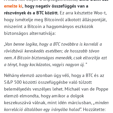
emelte ki
, hogy negatív összefüggés van a
részvények és a BTC között.
Ez arra késztette Woo-t,
hogy ismételje meg Bitcoinról alkotott álláspontját,
miszerint a Bitcoin a hagyományos eszközök
biztonságos alternatívája:
„Van benne logika, hogy a BTC továbbra is korrelál a
rövidtávúi kereskedés esetében; de hosszabb távon
nem. A Bitcoin biztonságos menedék, csak eltorzítja ezt
a tényt, hogy kockázatos, vagyis nagyon új. ”
Néhány elemző azonban úgy véli, hogy a BTC és az
S&P 500 közötti összefüggésbe való túlzott
belemélyedés veszélyes lehet. Michaël van de Poppe
elemző elmondta, hogy amikor a dolgok
keszekuszává válnak, mint idén márciusban,
„minden
korreláció általában egy irányába halad”.
Hozzátette: