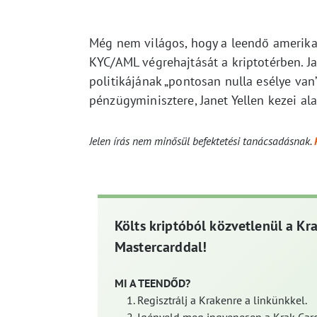
Még nem világos, hogy a leendő amerikai
KYC/AML végrehajtását a kriptotérben. J
politikájának „pontosan nulla esélye van
pénzügyminisztere, Janet Yellen kezei ala
Jelen írás nem minősül befektetési tanácsadásnak.
Költs kriptóból közvetlenül a Kr
Mastercarddal!
MI A TEENDŐD?
Regisztrálj a Krakenre a linkünkkel.