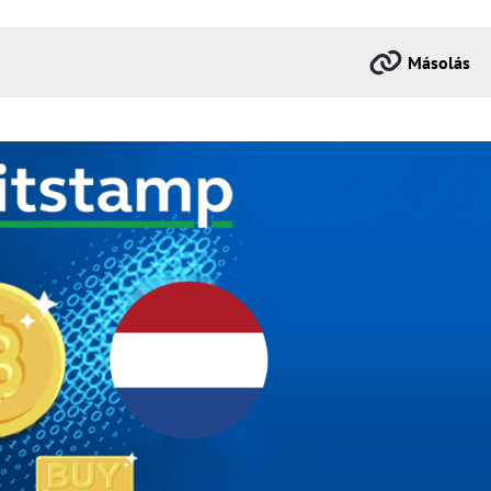
Másolás