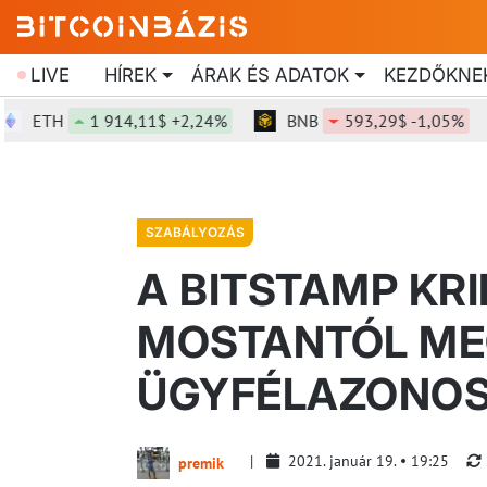
LIVE
HÍREK
ÁRAK ÉS ADATOK
KEZDŐKNE
ETH
1 914,11$ +2,24%
BNB
593,29$ -1,05%
SZABÁLYOZÁS
A BITSTAMP KR
MOSTANTÓL ME
ÜGYFÉLAZONOS
2021. január 19.
19:25
premik