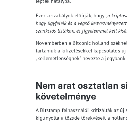
léptek hatályba.
Ezek a szabályok előírják, hogy
„a kriptos
hogy ügyfeleik és a végső kedvezményezett
szankciós listákon, és figyelemmel kell kís
Novemberben a Bitconic holland székhelyű
tartaniuk a kifizetésekkel kapcsolatos ú
„kellemetlenségnek” nevezte a jegybank 
Nem arat osztatlan si
követelménye
A Bitstamp felhasználói kritizálták az új
kigúnyolta a tőzsde törekvéseit a holla