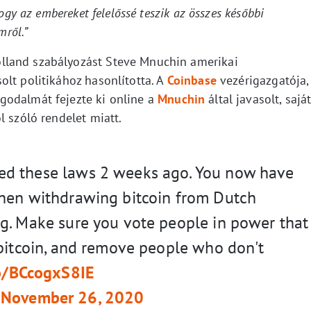
ogy az embereket felelőssé teszik az összes későbbi
mről.”
lland szabályozást Steve Mnuchin amerikai
lt politikához hasonlította. A
Coinbase
vezérigazgatója,
godalmát fejezte ki online a
Mnuchin
által javasolt, sajá
l szóló rendelet miatt.
d these laws 2 weeks ago. You now have
when withdrawing bitcoin from Dutch
g. Make sure you vote people in power that
 bitcoin, and remove people who don't
co/BCcogxS8IE
)
November 26, 2020