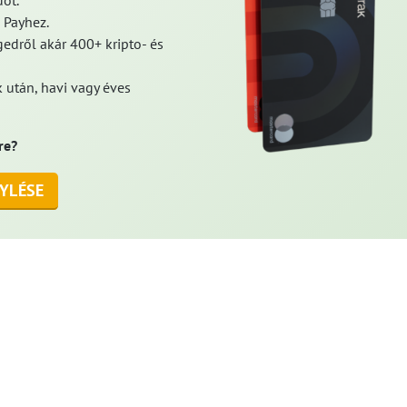
ot.
 Payhez.
edről akár 400+ kripto- és
 után, havi vagy éves
re?
YLÉSE