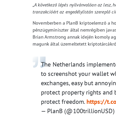
„A következő lépés nyilvánvalóan az lesz, h
tranzakcióért az engedélylistán szereplő cí
Novemberben a PlanB kriptoelemző a ho
pénzügyminiszter által nemrégiben javaso
Brian Armstrong annak idején komoly ag
magunk által üzemeltetett kriptotárcákró
The Netherlands implemente
to screenshot your wallet 
exchanges, easy but annoyin
protect property rights and
protect freedom.
https://t.
— PlanB (@100trillionUSD