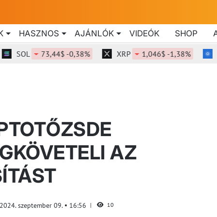
K
HASZNOS
AJÁNLÓK
VIDEÓK
SHOP
SOL
73,44$ -0,38%
XRP
1,046$ -1,38%
ADA
IPTOTŐZSDE
GKÖVETELI AZ
ÍTÁST
2024. szeptember 09.
16:56
10