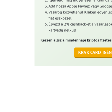
Igényeld meg ingyenesen a Krak Card
Add hozzá Apple Payhez vagy Google
Vásárolj közvetlenül Kraken egyenleg
fiat eszközzel.
Élvezd a 2% cashback-et a vásárlások
kártyadíj nélkül!
Készen állsz a mindennapi kriptós fizetés
KRAK CARD IGÉN