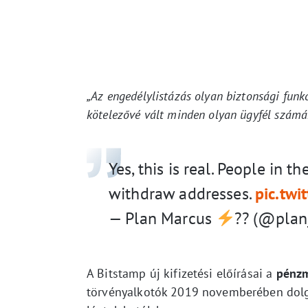
„Az engedélylistázás olyan biztonsági funk
kötelezővé vált minden olyan ügyfél számár
Yes, this is real. People in 
withdraw addresses.
pic.tw
— Plan Marcus
?? (@pla
A Bitstamp új kifizetési előírásai a
pénzm
törvényalkotók 2019 novemberében dolgo