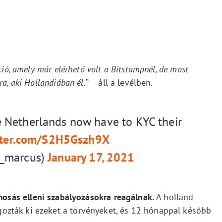
ció, amely már elérhető volt a Bitstampnél, de most
a, aki Hollandiában él.
” – áll a levélben.
the Netherlands now have to KYC their
itter.com/S2H5Gszh9X
n_marcus)
January 17, 2021
osás elleni szabályozásokra reagálnak.
A holland
zták ki ezeket a törvényeket, és 12 hónappal később