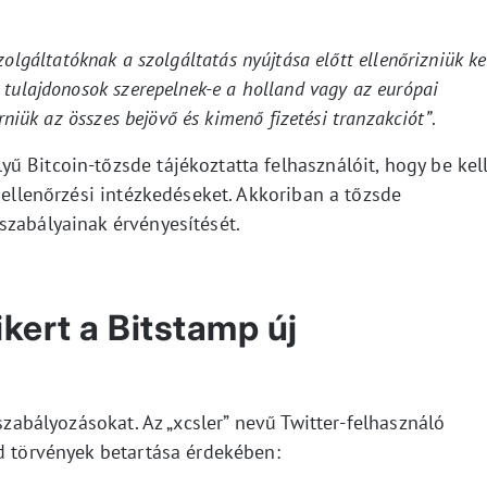
zolgáltatóknak a szolgáltatás nyújtása előtt ellenőrizniük kel
 tulajdonosok szerepelnek-e a holland vagy az európai
érniük az összes bejövő és kimenő fizetési tranzakciót”
.
 Bitcoin-tőzsde tájékoztatta felhasználóit, hogy be kel
j ellenőrzési intézkedéseket. Akkoriban a tőzsde
szabályainak érvényesítését.
kert a Bitstamp új
 szabályozásokat. Az „xcsler” nevű Twitter-felhasználó
nd törvények betartása érdekében: