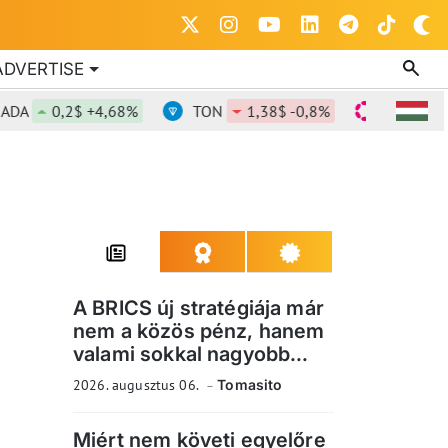
ADVERTISE
0,2$ +4,68%
TON
1,38$ -0,8%
DOT
0,82$
A BRICS új stratégiája már
nem a közös pénz, hanem
valami sokkal nagyobb...
2026. augusztus 06.
Tomasito
Miért nem követi egyelőre