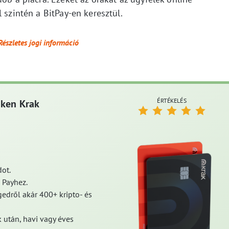
 szintén a BitPay-en keresztül.
Részletes jogi információ
ÉRTÉKELÉS
aken Krak
ot.
 Payhez.
edről akár 400+ kripto- és
 után, havi vagy éves