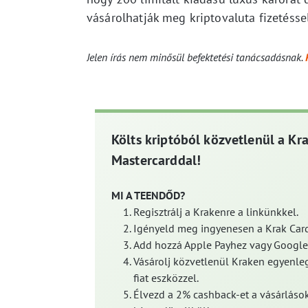
vásárolhatják meg kriptovaluta fizetéssel
Jelen írás nem minősül befektetési tanácsadásnak.
Költs kriptóból közvetlenül a Kr
Mastercarddal!
MI A TEENDŐD?
Regisztrálj a Krakenre a linkünkkel.
Igényeld meg ingyenesen a Krak Card
Add hozzá Apple Payhez vagy Google
Vásárolj közvetlenül Kraken egyenleg
fiat eszközzel.
Élvezd a 2% cashback-et a vásárlások