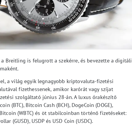
a Breitling is felugrott a szekérre, és bevezette a digitáli
ormaként.
jel, a világ egyik legnagyobb kriptovaluta-fizetési
alutával fizethessenek, amikor karórát vagy szíjat
izetési szolgáltató június 28-án. A luxus órakészítő
tcoin (BTC), Bitcoin Cash (BCH), DogeCoin (DOGE),
Bitcoin (WBTC) és öt stabilcoinban történő fizetéseket:
Dollar (GUSD), USDP és USD Coin (USDC).