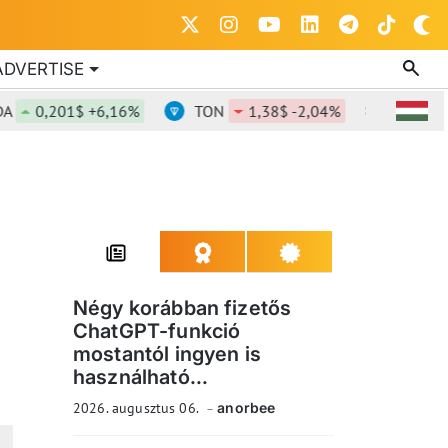
ADVERTISE
0,201$ +6,16%
TON
1,38$ -2,04%
DOT
0,82
Négy korábban fizetős
ChatGPT-funkció
mostantól ingyen is
használható...
2026. augusztus 06.
anorbee