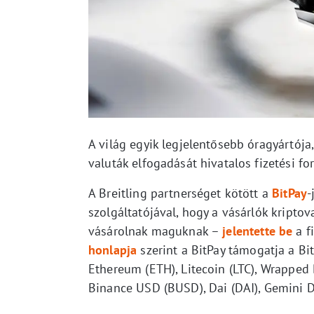
A világ egyik legjelentősebb óragyártója, 
valuták elfogadását hivatalos fizetési f
A Breitling partnerséget kötött a
BitPay
-
szolgáltatójával, hogy a vásárlók kriptov
vásárolnak maguknak –
jelentette be
a f
honlapja
szerint a BitPay támogatja a Bi
Ethereum (ETH), Litecoin (LTC), Wrapped 
Binance USD (BUSD), Dai (DAI), Gemini 