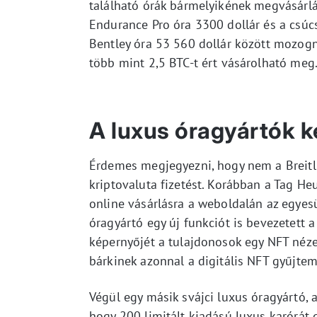
található órák bármelyikének megvásárlás
Endurance Pro óra 3300 dollár és a csúc
Bentley óra 53 560 dollár között mozognak
több mint 2,5 BTC-t ért vásárolható meg
A luxus óragyártók k
Érdemes megjegyezni, hogy nem a Breitli
kriptovaluta fizetést. Korábban a Tag He
online vásárlásra a weboldalán az egyesü
óragyártó egy új funkciót is bevezetett 
képernyőjét a tulajdonosok egy NFT néze
bárkinek azonnal a digitális NFT gyűjtem
Végül egy másik svájci luxus óragyártó, 
hogy 200 limitált kiadású luxus karórát d