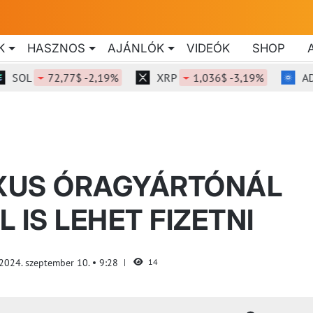
K
HASZNOS
AJÁNLÓK
VIDEÓK
SHOP
OL
72,77$ -2,19%
XRP
1,036$ -3,19%
ADA
UXUS ÓRAGYÁRTÓNÁL
 IS LEHET FIZETNI
2024. szeptember 10.
9:28
14