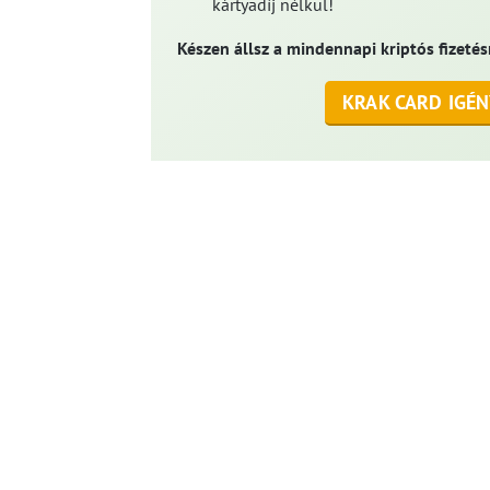
kártyadíj nélkül!
Készen állsz a mindennapi kriptós fizetés
KRAK CARD IGÉN