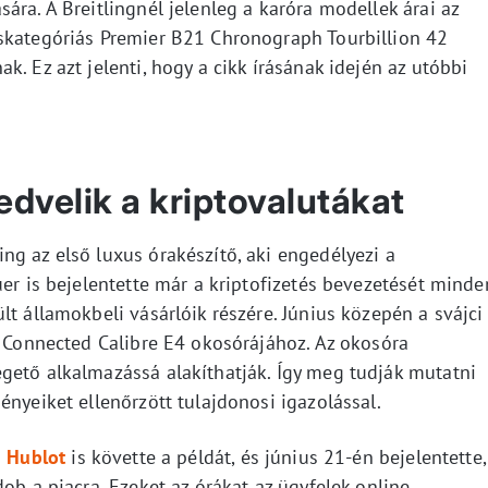
ára. A Breitlingnél jelenleg a karóra modellek árai az
skategóriás Premier B21 Chronograph Tourbillion 42
. Ez azt jelenti, hogy a cikk írásának idején az utóbbi
.
edvelik a kriptovalutákat
ng az első luxus órakészítő, aki engedélyezi a
uer is bejelentette már a kriptofizetés bevezetését minde
lt államokbeli vásárlóik részére. Június közepén a svájci
a Connected Calibre E4 okosórájához. Az okosóra
gető alkalmazássá alakíthatják. Így meg tudják mutatni
ényeiket ellenőrzött tulajdonosi igazolással.
a
Hublot
is követte a példát, és június 21-én bejelentette,
ob a piacra. Ezeket az órákat az ügyfelek online