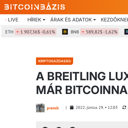
LIVE
HÍREK
ÁRAK ÉS ADATOK
KEZDŐKNE
TH
1 907,36$ -0,61%
BNB
589,82$ -1,62%
S
KRIPTOGAZDASÁG
A BREITLING L
MÁR BITCOINNAL
2022. június 29.
12:03
premik