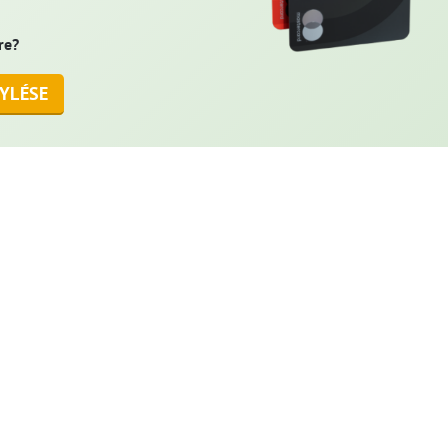
re?
YLÉSE