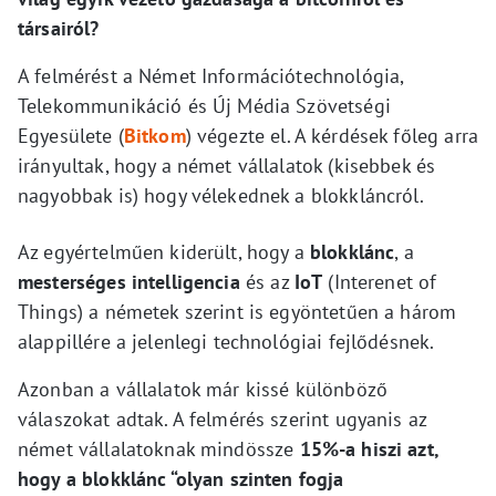
társairól?
A felmérést a Német Információtechnológia,
Telekommunikáció és Új Média Szövetségi
Egyesülete (
Bitkom
) végezte el. A kérdések főleg arra
irányultak, hogy a német vállalatok (kisebbek és
nagyobbak is) hogy vélekednek a blokkláncról.
Az egyértelműen kiderült, hogy a
blokklánc
, a
mesterséges intelligencia
és az
IoT
(Interenet of
Things) a németek szerint is egyöntetűen a három
alappillére a jelenlegi technológiai fejlődésnek.
Azonban a vállalatok már kissé különböző
válaszokat adtak. A felmérés szerint ugyanis az
német vállalatoknak mindössze
15%-a hiszi azt,
hogy a blokklánc “olyan szinten fogja