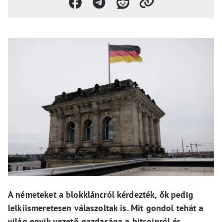
A németeket a blokkláncról kérdezték, ők pedig
lelkiismeretesen válaszoltak is. Mit gondol tehát a
világ egyik vezető gazdasága a bitcoinról és