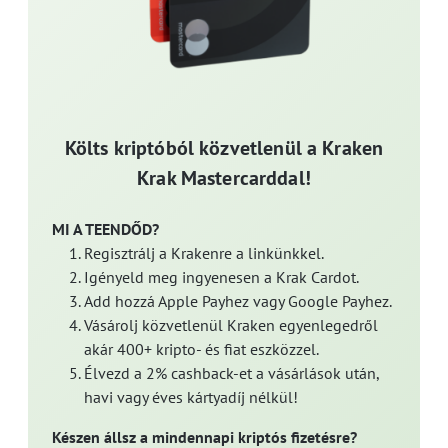
Költs kriptóból közvetlenül a Kraken
Krak Mastercarddal!
MI A TEENDŐD?
Regisztrálj a Krakenre a linkünkkel.
Igényeld meg ingyenesen a Krak Cardot.
Add hozzá Apple Payhez vagy Google Payhez.
Vásárolj közvetlenül Kraken egyenlegedről
akár 400+ kripto- és fiat eszközzel.
Élvezd a 2% cashback-et a vásárlások után,
havi vagy éves kártyadíj nélkül!
Készen állsz a mindennapi kriptós fizetésre?