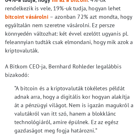
rendelkezik is vele, 19%-uk tudja, hogyan lehet
bitcoint vásárolni
– azonban 72% azt mondta, hogy
egyáltalán nem szeretne vásárolni. Ez persze
könnyedén változhat: két évvel ezelőtt ugyanis pl.
feleannyian tudták csak elmondani, hogy mik azok a
kriptovaluták.
A Bitkom CEO-ja, Bernhard Rohleder legalábbis
bizakodó:
“A bitcoin és a kriptovaluták tökéletes példát
adnak arra, hogy a digitális kor hogyan alakítja
át a pénzügyi világot. Nem is igazán magukról a
valutákról van itt szó, hanem a blokklánc
technológiáról, amire épülnek. Ez az egész
gazdaságot meg fogja határozni.”