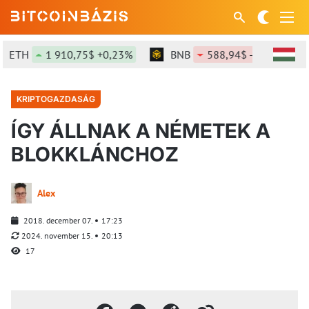
ETH
1 910,75$ +0,23%
BNB
588,94$ -0,82%
KRIPTOGAZDASÁG
ÍGY ÁLLNAK A NÉMETEK A
BLOKKLÁNCHOZ
Alex
2018. december 07.
17:23
2024. november 15.
20:13
17