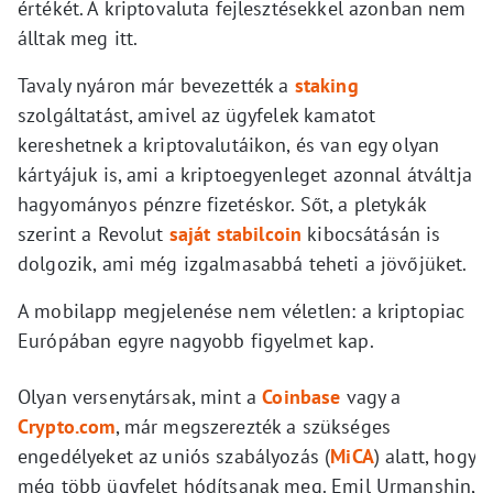
értékét. A kriptovaluta fejlesztésekkel azonban nem
álltak meg itt.
Tavaly nyáron már bevezették a
staking
szolgáltatást, amivel az ügyfelek kamatot
kereshetnek a kriptovalutáikon, és van egy olyan
kártyájuk is, ami a kriptoegyenleget azonnal átváltja
hagyományos pénzre fizetéskor. Sőt, a pletykák
szerint a Revolut
saját stabilcoin
kibocsátásán is
dolgozik, ami még izgalmasabbá teheti a jövőjüket.
A mobilapp megjelenése nem véletlen: a kriptopiac
Európában egyre nagyobb figyelmet kap.
Olyan versenytársak, mint a
Coinbase
vagy a
Crypto.com
, már megszerezték a szükséges
engedélyeket az uniós szabályozás (
MiCA
) alatt, hogy
még több ügyfelet hódítsanak meg. Emil Urmanshin,