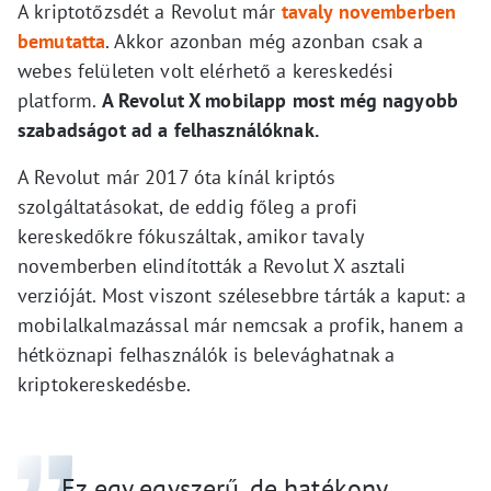
A kriptotőzsdét a Revolut már
tavaly novemberben
bemutatta
. Akkor azonban még azonban csak a
webes felületen volt elérhető a kereskedési
platform.
A Revolut X mobilapp most még nagyobb
szabadságot ad a felhasználóknak.
A Revolut már 2017 óta kínál kriptós
szolgáltatásokat, de eddig főleg a profi
kereskedőkre fókuszáltak, amikor tavaly
novemberben elindították a Revolut X asztali
verzióját. Most viszont szélesebbre tárták a kaput: a
mobilalkalmazással már nemcsak a profik, hanem a
hétköznapi felhasználók is belevághatnak a
kriptokereskedésbe.
„Ez egy egyszerű, de hatékony