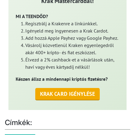
Krak Mastercarddal!
MI A TEENDŐD?
Regisztrálj a Krakenre a linkünkkel.
Igényeld meg ingyenesen a Krak Cardot.
Add hozzá Apple Payhez vagy Google Payhez.
Vásárolj közvetlenül Kraken egyenlegedről
akár 400+ kripto- és fiat eszközzel.
Élvezd a 2% cashback-et a vásárlások után,
havi vagy éves kártyadíj nélkül!
Készen állsz a mindennapi kriptós fizetésre?
KRAK CARD IGÉNYLÉSE
Címkék: