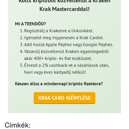
Költs kriptóból közvetlenül a Kraken
Krak Mastercarddal!
MI A TEENDŐD?
Regisztrálj a Krakenre a linkünkkel.
Igényeld meg ingyenesen a Krak Cardot.
Add hozzá Apple Payhez vagy Google Payhez.
Vásárolj közvetlenül Kraken egyenlegedről
akár 400+ kripto- és fiat eszközzel.
Élvezd a 2% cashback-et a vásárlások után,
havi vagy éves kártyadíj nélkül!
Készen állsz a mindennapi kriptós fizetésre?
KRAK CARD IGÉNYLÉSE
Címkék: