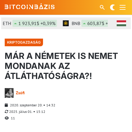
ETH
1 923,91$ +0,39%
BNB
603,87$ +0,2%
S
KRIPTOGAZDASÁG
MÁR A NÉMETEK IS NEMET
MONDANAK AZ
ÁTLÁTHATÓSÁGRA?!
Zsófi
2020. szeptember 20.
14:32
2025. július 01.
15:12
11