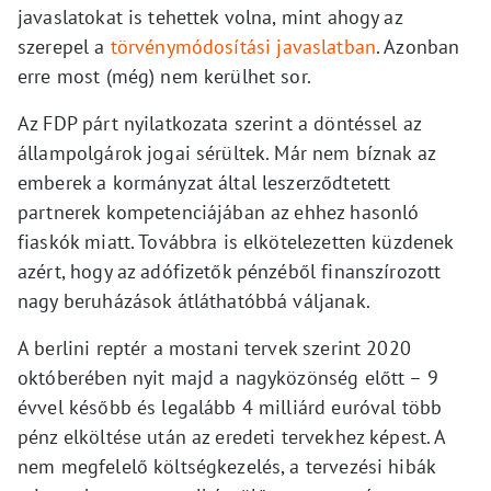
javaslatokat is tehettek volna, mint ahogy az
szerepel a
törvénymódosítási javaslatban
. Azonban
erre most (még) nem kerülhet sor.
Az FDP párt nyilatkozata szerint a döntéssel az
állampolgárok jogai sérültek. Már nem bíznak az
emberek a kormányzat által leszerződtetett
partnerek kompetenciájában az ehhez hasonló
fiaskók miatt. Továbbra is elkötelezetten küzdenek
azért, hogy az adófizetők pénzéből finanszírozott
nagy beruházások átláthatóbbá váljanak.
A berlini reptér a mostani tervek szerint 2020
októberében nyit majd a nagyközönség előtt – 9
évvel később és legalább 4 milliárd euróval több
pénz elköltése után az eredeti tervekhez képest. A
nem megfelelő költségkezelés, a tervezési hibák