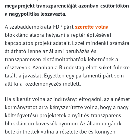
megaprojekt transzparenciáját azonban csütörtökön
a nagypolitika leszavazta.
A szabaddemokrata FDP párt
szerette volna
blokklánc alapra helyezni a reptér építésével
kapcsolatos projekt adatait. Ezzel mindenki számára
átlátható lenne az állami beruházás és
transzparensen elszámoltathatóak lehetnének a
résztvevők. Azonban a Bundestag előtt süket fülekre
talált a javaslat. Egyetlen egy parlamenti párt sem
állt ki a kezdeményezés mellett.
Ha sikerült volna az indítványt elfogadni, az a német
kormányzatot arra kényszerítette volna, hogy a nagy
költségvetésű projektetek a nyílt és transzparens
blokkláncon kövessék nyomon. Az állampolgárok
betekinthettek volna a részletekbe és könnyen