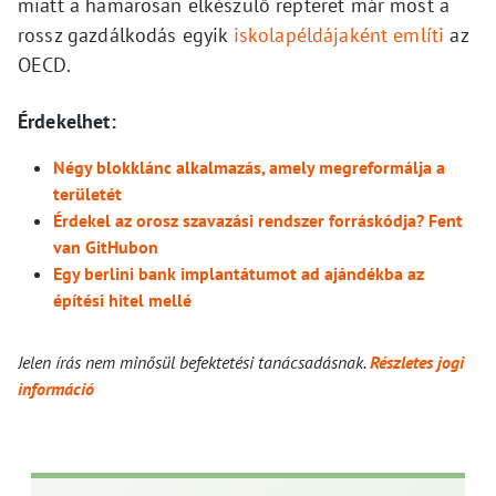
miatt a hamarosan elkészülő repteret már most a
rossz gazdálkodás egyik
iskolapéldájaként említi
az
OECD.
Érdekelhet:
Négy blokklánc alkalmazás, amely megreformálja a
területét
Érdekel az orosz szavazási rendszer forráskódja? Fent
van GitHubon
Egy berlini bank implantátumot ad ajándékba az
építési hitel mellé
Jelen írás nem minősül befektetési tanácsadásnak.
Részletes jogi
információ