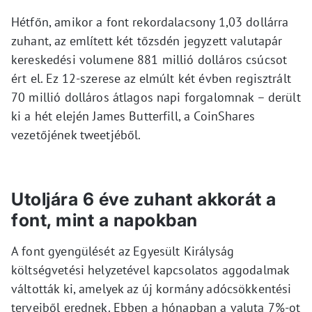
Hétfőn, amikor a font rekordalacsony 1,03 dollárra
zuhant, az említett két tőzsdén jegyzett valutapár
kereskedési volumene 881 millió dolláros csúcsot
ért el. Ez 12-szerese az elmúlt két évben regisztrált
70 millió dolláros átlagos napi forgalomnak – derült
ki a hét elején James Butterfill, a CoinShares
vezetőjének tweetjéből.
Utoljára 6 éve zuhant akkorát a
font, mint a napokban
A font gyengülését az Egyesült Királyság
költségvetési helyzetével kapcsolatos aggodalmak
váltották ki, amelyek az új kormány adócsökkentési
terveiből erednek. Ebben a hónapban a valuta 7%-ot