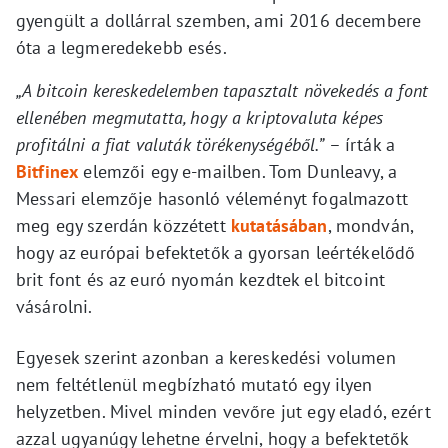
gyengült a dollárral szemben, ami 2016 decembere
óta a legmeredekebb esés.
„A bitcoin kereskedelemben tapasztalt növekedés a font
ellenében megmutatta, hogy a kriptovaluta képes
profitálni a fiat valuták törékenységéből.”
– írták a
Bitfinex
elemzői egy e-mailben. Tom Dunleavy, a
Messari elemzője hasonló véleményt fogalmazott
meg egy szerdán közzétett
kutatásában
, mondván,
hogy az európai befektetők a gyorsan leértékelődő
brit font és az euró nyomán kezdtek el bitcoint
vásárolni.
Egyesek szerint azonban a kereskedési volumen
nem feltétlenül megbízható mutató egy ilyen
helyzetben. Mivel minden vevőre jut egy eladó, ezért
azzal ugyanúgy lehetne érvelni, hogy a befektetők