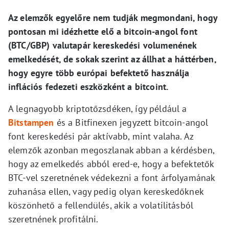
Az elemzők egyelőre nem tudják megmondani, hogy
pontosan mi idézhette elő a bitcoin-angol font
(BTC/GBP) valutapár kereskedési volumenének
emelkedését, de sokak szerint az állhat a háttérben,
hogy egyre több európai befektető használja
inflációs fedezeti eszközként a bitcoint.
A legnagyobb kriptotőzsdéken, így például a
Bitstampen
és a Bitfinexen jegyzett bitcoin-angol
font kereskedési pár aktívabb, mint valaha. Az
elemzők azonban megoszlanak abban a kérdésben,
hogy az emelkedés abból ered-e, hogy a befektetők
BTC-vel szeretnének védekezni a font árfolyamának
zuhanása ellen, vagy pedig olyan kereskedőknek
köszönhető a fellendülés, akik a volatilitásból
szeretnének profitálni.