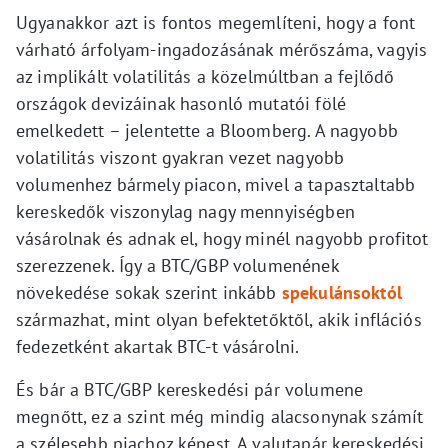
Ugyanakkor azt is fontos megemlíteni, hogy a font
várható árfolyam-ingadozásának mérőszáma, vagyis
az implikált volatilitás a közelmúltban a fejlődő
országok devizáinak hasonló mutatói fölé
emelkedett – jelentette a Bloomberg. A nagyobb
volatilitás viszont gyakran vezet nagyobb
volumenhez bármely piacon, mivel a tapasztaltabb
kereskedők viszonylag nagy mennyiségben
vásárolnak és adnak el, hogy minél nagyobb profitot
szerezzenek. Így a BTC/GBP volumenének
növekedése sokak szerint inkább
spekulánsoktól
származhat, mint olyan befektetőktől, akik inflációs
fedezetként akartak BTC-t vásárolni.
És bár a BTC/GBP kereskedési pár volumene
megnőtt, ez a szint még mindig alacsonynak számít
a szélesebb piachoz képest. A valutapár kereskedési