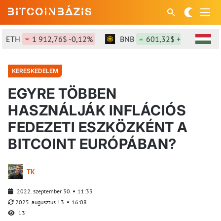
ETH
1 912,76$ -0,12%
BNB
601,32$ +1,46%
KERESKEDELEM
EGYRE TÖBBEN
HASZNÁLJÁK INFLÁCIÓS
FEDEZETI ESZKÖZKÉNT A
BITCOINT EURÓPÁBAN?
TK
2022. szeptember 30.
11:33
2025. augusztus 13.
16:08
13