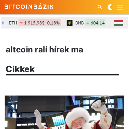
ETH
1 915,98$ -0,18%
BNB
604,14$ +1,41%
altcoin rali hírek ma
Cikkek