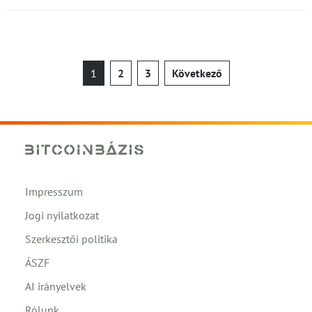
Bejegyzések
1
2
3
Következő
lapozása
Impresszum
Jogi nyilatkozat
Szerkesztői politika
ÁSZF
AI irányelvek
Rólunk