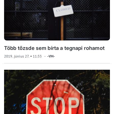
Több tőzsde sem bírta a tegnapi rohamot
2019. június 27.
11:33
-VM-