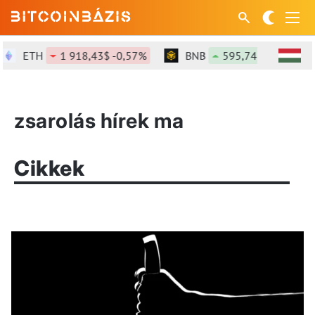
ETH
1 918,43$ -0,57%
BNB
595,74$ +0,66%
zsarolás hírek ma
Cikkek