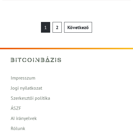
Bejegyzések
1
2
Következő
lapozása
Impresszum
Jogi nyilatkozat
Szerkesztői politika
ÁSZF
AI irányelvek
Rólunk