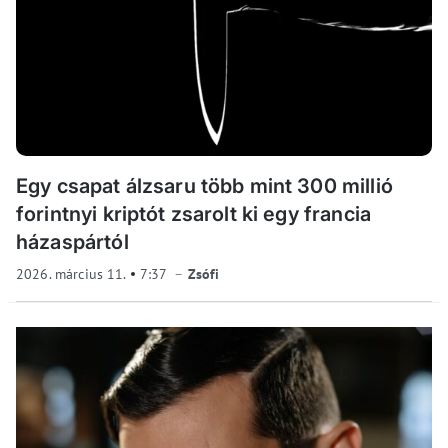
Egy csapat álzsaru több mint 300 millió
forintnyi kriptót zsarolt ki egy francia
házaspártól
2026. március 11.
7:37
Zsófi