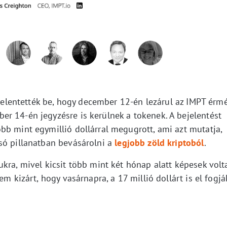
n jelentették be, hogy december 12-én lezárul az IMPT érm
r 14-én jegyzésre is kerülnek a tokenek. A bejelentést
bb mint egymillió dollárral megugrott, ami azt mutatja,
só pillanatban bevásárolni a
legjobb zöld kriptoból
.
kra, mivel kicsit több mint két hónap alatt képesek volt
em kizárt, hogy vasárnapra, a 17 millió dollárt is el fogjá