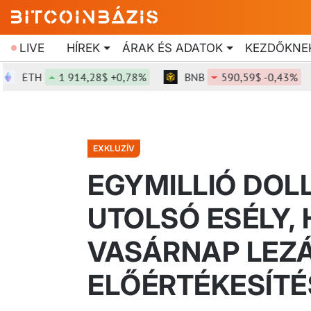
LIVE
HÍREK
ÁRAK ÉS ADATOK
KEZDŐKNE
ETH
1 914,28$ +0,78%
BNB
590,59$ -0,43%
EXKLUZÍV
EGYMILLIÓ DOLL
UTOLSÓ ESÉLY,
VASÁRNAP LEZ
ELŐÉRTÉKESÍT