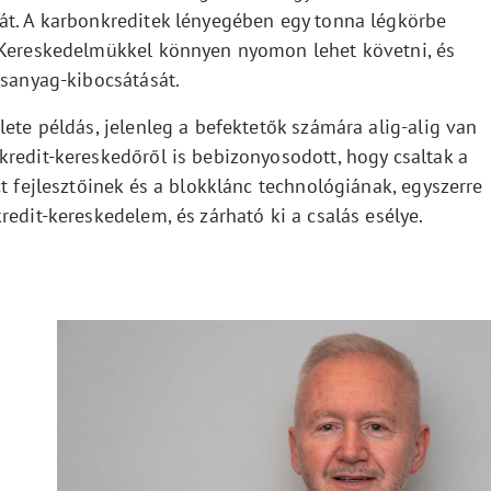
át. A karbonkreditek lényegében egy tonna légkörbe
. Kereskedelmükkel könnyen nyomon lehet követni, és
osanyag-kibocsátását.
lete példás, jelenleg a befektetők számára alig-alig van
kredit-kereskedőről is bebizonyosodott, hogy csaltak a
ct fejlesztőinek és a blokklánc technológiának, egyszerre
redit-kereskedelem, és zárható ki a csalás esélye.