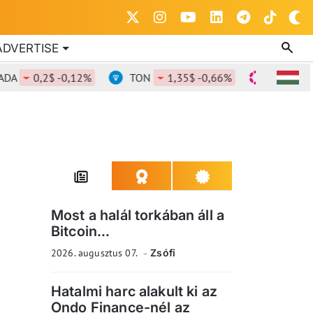
ADVERTISE
0,2$ -0,12%
TON
1,35$ -0,66%
DOT
0,823
Most a halál torkában áll a
Bitcoin...
2026. augusztus 07.
Zsófi
Hatalmi harc alakult ki az
Ondo Finance-nél az