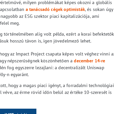
yértelművé, milyen problémákat képes okozni a globális
kapcsolatban
a tanácsadó cégek optimisták
, és sokan úgy
nagyobb az ESG szektor piaci kapitalizációja, ami
 felel meg.
 történelmében alig volt példa, ezért a korai befektetők
ásuk hosszú távon is, igen jövedelmező lehet.
gy az Impact Project csapata képes volt véghez vinni a
A nagy népszerűségnek köszönhetően a
december 14-re
n fog egyszerre lezajlani: a decentralizált Uniswap
lly-n egyaránt.
tott, hogy a magas piaci igényt, a forradalmi technológiai
 véve, az érme rövid időn belül az értéke 10-szeresét is