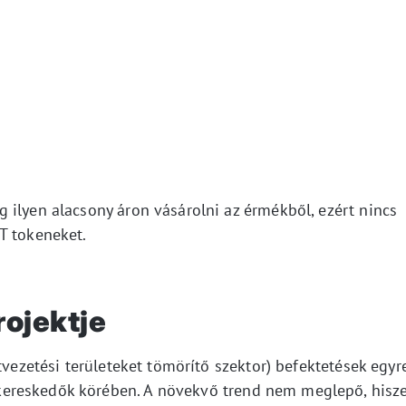
 ilyen alacsony áron vásárolni az érmékből, ezért nincs
T tokeneket.
rojektje
tvezetési területeket tömörítő szektor) befektetések egyr
ereskedők körében. A növekvő trend nem meglepő, hisz