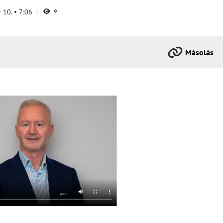
r 10.
7:06
9
Másolás