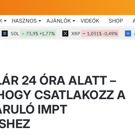
K
HASZNOS
AJÁNLÓK
VIDEÓK
SHOP
SOL
73,9$ +1,77%
XRP
1,031$ -0,49%
ADA
ÁR 24 ÓRA ALATT –
 HOGY CSATLAKOZZ A
ÁRULÓ IMPT
ÉSHEZ