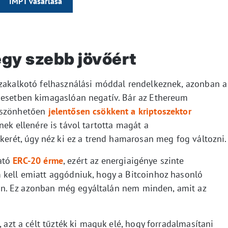
IMPT vásárlása
gy szebb jövőért
szakalkotó felhasználási móddal rendelkeznek, azonban a
 esetben kimagaslóan negatív. Bár az Ethereum
köszönhetően
jelentősen csökkent a kriptoszektor
nek ellenére is távol tartotta magát a
ikerét, úgy néz ki ez a trend hamarosan meg fog változni.
ató
ERC-20 érme
, ezért az energiaigénye szinte
 kell emiatt aggódniuk, hogy a Bitcoinhoz hasonló
n. Ez azonban még egyáltalán nem minden, amit az
, azt a célt tűzték ki maguk elé, hogy forradalmasítani