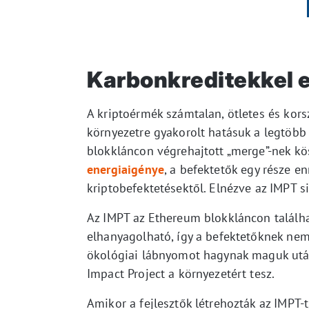
Karbonkreditekkel e
A kriptoérmék számtalan, ötletes és kor
környezetre gyakorolt hatásuk a legtöbb
blokkláncon végrehajtott „merge”-nek 
energiaigénye
, a befektetők egy része en
kriptobefektetésektől. Elnézve az IMPT s
Az IMPT az Ethereum blokkláncon találh
elhanyagolható, így a befektetőknek nem
ökológiai lábnyomot hagynak maguk utá
Impact Project a környezetért tesz.
Amikor a fejlesztők létrehozták az IMPT-t