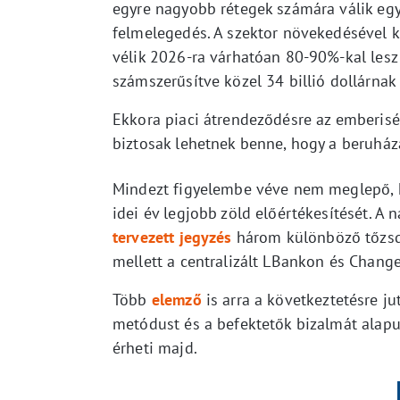
egyre nagyobb rétegek számára válik eg
felmelegedés. A szektor növekedésével 
vélik 2026-ra várhatóan 80-90%-kal lesz 
számszerűsítve közel 34 billió dollárnak
Ekkora piaci átrendeződésre az emberiség
biztosak lehetnek benne, hogy a beruház
Mindezt figyelembe véve nem meglepő, ho
idei év legjobb zöld előértékesítését. 
tervezett jegyzés
három különböző tőzsdé
mellett a centralizált LBankon és Change
Több
elemző
is arra a következtetésre ju
metódust és a befektetők bizalmát alapul
érheti majd.