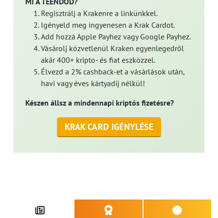
MI A TEENDŐD?
Regisztrálj a Krakenre a linkünkkel.
Igényeld meg ingyenesen a Krak Cardot.
Add hozzá Apple Payhez vagy Google Payhez.
Vásárolj közvetlenül Kraken egyenlegedről
akár 400+ kripto- és fiat eszközzel.
Élvezd a 2% cashback-et a vásárlások után,
havi vagy éves kártyadíj nélkül!
Készen állsz a mindennapi kriptós fizetésre?
KRAK CARD IGÉNYLÉSE