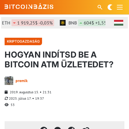
TH
1 919,25$ -0,03%
BNB
604$ +1,55%
SOL
KRIPTOGAZDASÁG
HOGYAN INDÍTSD BE A
BITCOIN ATM ÜZLETEDET?
premik
2019. augusztus 15.
21:31
2025. július 17.
19:37
53