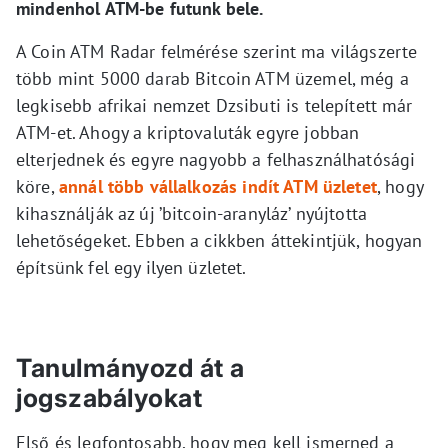
mindenhol ATM-be futunk bele.
A Coin ATM Radar felmérése szerint ma világszerte
több mint 5000 darab Bitcoin ATM üzemel, még a
legkisebb afrikai nemzet Dzsibuti is telepített már
ATM-et. Ahogy a kriptovaluták egyre jobban
elterjednek és egyre nagyobb a felhasználhatósági
köre,
annál több vállalkozás indít ATM üzletet
, hogy
kihasználják az új ’bitcoin-aranyláz’ nyújtotta
lehetőségeket. Ebben a cikkben áttekintjük, hogyan
építsünk fel egy ilyen üzletet.
Tanulmányozd át a
jogszabályokat
Első és legfontosabb, hogy meg kell ismerned a