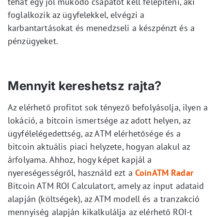
tehát egy jól működő csapatot kell felépíteni, aki
foglalkozik az ügyfelekkel, elvégzi a
karbantartásokat és menedzseli a készpénzt és a
pénzügyeket.
Mennyit kereshetsz rajta?
Az elérhető profitot sok tényező befolyásolja, ilyen a
lokáció, a bitcoin ismertsége az adott helyen, az
ügyfélelégedettség, az ATM elérhetősége és a
bitcoin aktuális piaci helyzete, hogyan alakul az
árfolyama. Ahhoz, hogy képet kapjál a
nyereségességről, használd ezt a
CoinATM Radar
Bitcoin ATM ROI Calculatort, amely az input adataid
alapján (költségek), az ATM modell és a tranzakció
mennyiség alapján kikalkulálja az elérhető ROI-t