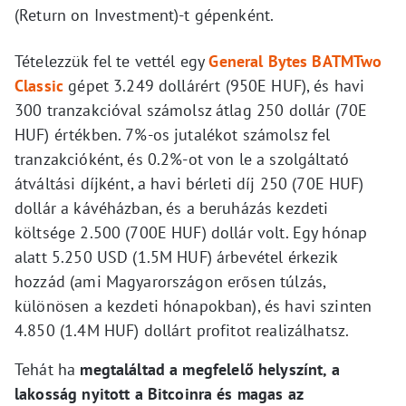
(Return on Investment)-t gépenként.
Tételezzük fel te vettél egy
General Bytes BATMTwo
Classic
gépet 3.249 dollárért (950E HUF), és havi
300 tranzakcióval számolsz átlag 250 dollár (70E
HUF) értékben. 7%-os jutalékot számolsz fel
tranzakcióként, és 0.2%-ot von le a szolgáltató
átváltási díjként, a havi bérleti díj 250 (70E HUF)
dollár a kávéházban, és a beruházás kezdeti
költsége 2.500 (700E HUF) dollár volt. Egy hónap
alatt 5.250 USD (1.5M HUF) árbevétel érkezik
hozzád (ami Magyarországon erősen túlzás,
különösen a kezdeti hónapokban), és havi szinten
4.850 (1.4M HUF) dollárt profitot realizálhatsz.
Tehát ha
megtaláltad a megfelelő helyszínt, a
lakosság nyitott a Bitcoinra és magas az