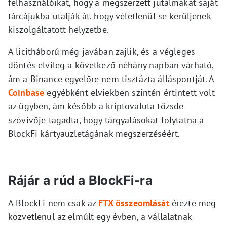
felhasználóikat, hogy a megszerzett jutalmakat saját
tárcájukba utalják át, hogy véletlenül se kerüljenek
kiszolgáltatott helyzetbe.
A licitháború még javában zajlik, és a végleges
döntés elvileg a következő néhány napban várható,
ám a Binance egyelőre nem tisztázta álláspontját. A
Coinbase
egyébként elviekben szintén értintett volt
az ügyben, ám később a kriptovaluta tőzsde
szóvivője tagadta, hogy tárgyalásokat folytatna a
BlockFi kártyaüzletágának megszerzéséért.
Rájár a rúd a BlockFi-ra
A BlockFi nem csak az
FTX összeomlását
érezte meg
közvetlenül az elmúlt egy évben, a vállalatnak