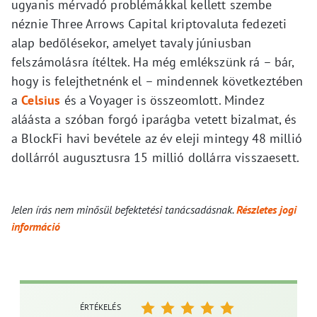
ugyanis mérvadó problémákkal kellett szembe
néznie Three Arrows Capital kriptovaluta fedezeti
alap bedőlésekor, amelyet tavaly júniusban
felszámolásra ítéltek. Ha még emlékszünk rá – bár,
hogy is felejthetnénk el – mindennek következtében
a
Celsius
és a Voyager is összeomlott. Mindez
aláásta a szóban forgó iparágba vetett bizalmat, és
a BlockFi havi bevétele az év eleji mintegy 48 millió
dollárról augusztusra 15 millió dollárra visszaesett.
Jelen írás nem minősül befektetési tanácsadásnak.
Részletes jogi
információ
ÉRTÉKELÉS