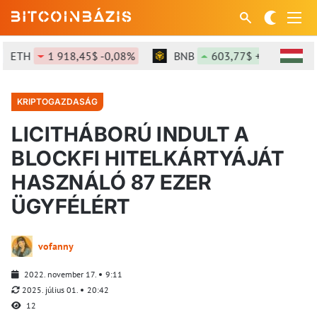
ETH
1 918,45$ -0,08%
BNB
603,77$ +1,48%
KRIPTOGAZDASÁG
LICITHÁBORÚ INDULT A
BLOCKFI HITELKÁRTYÁJÁT
HASZNÁLÓ 87 EZER
ÜGYFÉLÉRT
vofanny
2022. november 17.
9:11
2025. július 01.
20:42
12