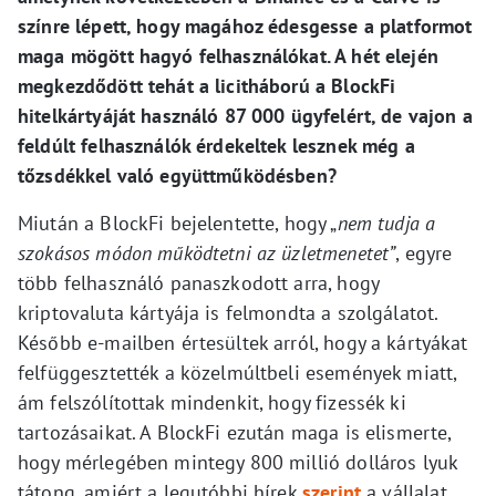
színre lépett, hogy magához édesgesse a platformot
maga mögött hagyó felhasználókat. A hét elején
megkezdődött tehát a licitháború a BlockFi
hitelkártyáját használó 87 000 ügyfelért, de vajon a
feldúlt felhasználók érdekeltek lesznek még a
tőzsdékkel való együttműködésben?
Miután a BlockFi bejelentette, hogy „
nem tudja a
szokásos módon működtetni az üzletmenetet”
, egyre
több felhasználó panaszkodott arra, hogy
kriptovaluta kártyája is felmondta a szolgálatot.
Később e-mailben értesültek arról, hogy a kártyákat
felfüggesztették a közelmúltbeli események miatt,
ám felszólítottak mindenkit, hogy fizessék ki
tartozásaikat. A BlockFi ezután maga is elismerte,
hogy mérlegében mintegy 800 millió dolláros lyuk
tátong, amiért a legutóbbi hírek
szerint
a vállalat