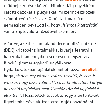
csődbejelentésre készül. Mindezidáig egyébként
cáfolták azokat a pletykákat, miszerint eszközeik
számottevő részét az FTX-nél tartanák, ám
nemrégiben bevallották, hogy
„jelentős kitettségük
”
van a kriptovaluta tőzsdével szemben.
A Curve, az Ethereum-alapú decentralizált tőzsde
(DEX) kriptopénz jutalmakkal kívánja learatni a
babérokat, amennyiben sikeresen megszerzi a
BlockFi (immár egykori) ügyfélkörét.
Nyilatkozatukban ajánlatuk mellett azzal
érveltek
,
hogy
„ők nem egy központosított tőzsdék, és nem is
érdekük, hogy azzá váljanak”
, és „
a kriptovaluta kártyát
használó ügyfeleiket nem kívánják tőzsdei ügyfelekké
alakítani”
. Hozzátették továbbá, hogy a történteket
figyelembe véve aktívan arra fogják ösztönözni