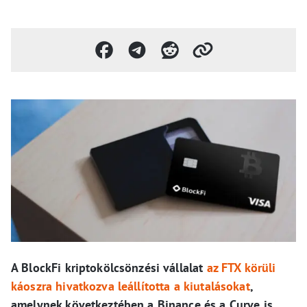
A BlockFi kriptokölcsönzési vállalat
az FTX körüli
káoszra hivatkozva leállította a kiutalásokat
,
amelynek következtében a Binance és a Curve is