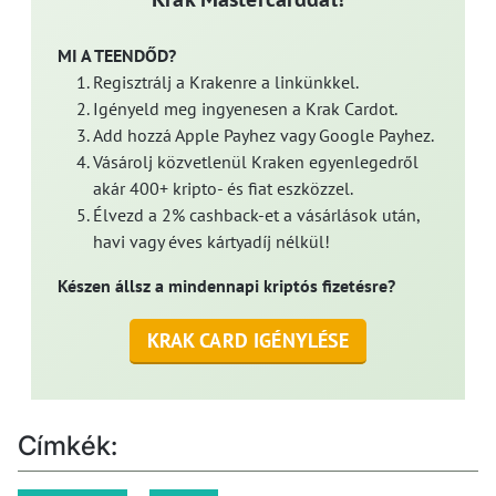
MI A TEENDŐD?
Regisztrálj a Krakenre a linkünkkel.
Igényeld meg ingyenesen a Krak Cardot.
Add hozzá Apple Payhez vagy Google Payhez.
Vásárolj közvetlenül Kraken egyenlegedről
akár 400+ kripto- és fiat eszközzel.
Élvezd a 2% cashback-et a vásárlások után,
havi vagy éves kártyadíj nélkül!
Készen állsz a mindennapi kriptós fizetésre?
KRAK CARD IGÉNYLÉSE
Címkék: