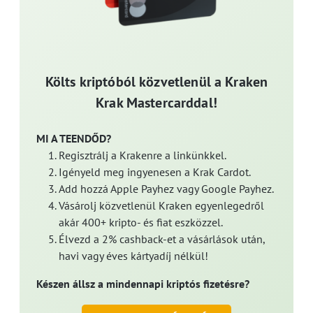
Költs kriptóból közvetlenül a Kraken
Krak Mastercarddal!
MI A TEENDŐD?
Regisztrálj a Krakenre a linkünkkel.
Igényeld meg ingyenesen a Krak Cardot.
Add hozzá Apple Payhez vagy Google Payhez.
Vásárolj közvetlenül Kraken egyenlegedről
akár 400+ kripto- és fiat eszközzel.
Élvezd a 2% cashback-et a vásárlások után,
havi vagy éves kártyadíj nélkül!
Készen állsz a mindennapi kriptós fizetésre?