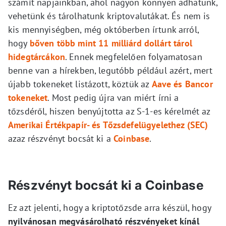
számít napjainkban, ahol nagyon könnyen adhatunk,
vehetünk és tárolhatunk kriptovalutákat. És nem is
kis mennyiségben, még októberben írtunk arról,
hogy
bőven több mint 11 milliárd dollárt tárol
hidegtárcákon
. Ennek megfelelően folyamatosan
benne van a hírekben, legutóbb például azért, mert
újabb tokeneket listázott, köztük az
Aave és Bancor
tokeneket
. Most pedig újra van miért írni a
tőzsdéről, hiszen benyújtotta az S-1-es kérelmét az
Amerikai Értékpapír- és Tőzsdefelügyelethez (SEC)
azaz részvényt bocsát ki a
Coinbase
.
Részvényt bocsát ki a Coinbase
Ez azt jelenti, hogy a kriptotőzsde arra készül, hogy
nyilvánosan megvásárolható részvényeket kínál