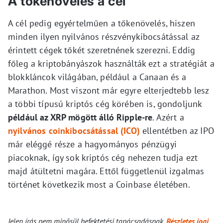
A tőkenövelés a cél
A cél pedig egyértelműen a tőkenövelés, hiszen
minden ilyen nyilvános részvénykibocsátással az
érintett cégek tőkét szeretnének szerezni. Eddig
főleg a kriptobányászok használták ezt a stratégiát a
blokkláncok világában, például a Canaan és a
Marathon. Most viszont már egyre elterjedtebb lesz
a többi típusú kriptós cég körében is, gondoljunk
például az XRP mögött álló Ripple-re
. Azért a
nyilvános coinkibocsátással (ICO)
ellentétben az IPO
már eléggé része a hagyományos pénzügyi
piacoknak, így sok kriptós cég nehezen tudja ezt
majd átültetni magára. Ettől függetlenül izgalmas
történet következik most a Coinbase életében.
Jelen írás nem minősül befektetési tanácsadásnak.
Részletes jogi