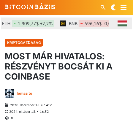
1 909,77$ +2,2%
BNB
596,16$ -0,05%
SOL
KRIPTOGAZDASÁG
MOST MÁR HIVATALOS:
RÉSZVÉNYT BOCSÁT KI A
COINBASE
Tomasito
2020. december 18.
14:31
2024. október 18.
16:52
8