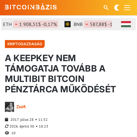
ETH
1 908,51$ -0,17%
BNB
587,88$ -1,13%
KRIPTOGAZDASÁG
A KEEPKEY NEM
TÁMOGATJA TOVÁBB A
MULTIBIT BITCOIN
PÉNZTÁRCA MŰKÖDÉSÉT
Zsófi
2017. július 28.
11:52
2026. április 30.
18:23
10