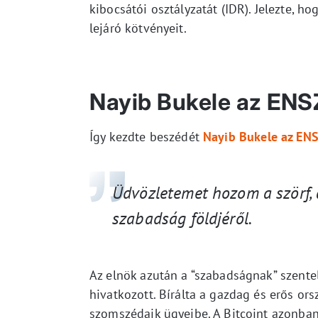
kibocsátói osztályzatát (IDR). Jelezte, h
lejáró kötvényeit.
Nayib Bukele az ENSZ
Így kezdte beszédét
Nayib Bukele az EN
Üdvözletemet hozom a szörf, a
szabadság földjér
ő
l.
Az elnök azután a “szabadságnak” szente
hivatkozott. Bírálta a gazdag és erős o
szomszédaik ügyeibe. A Bitcoint azonba