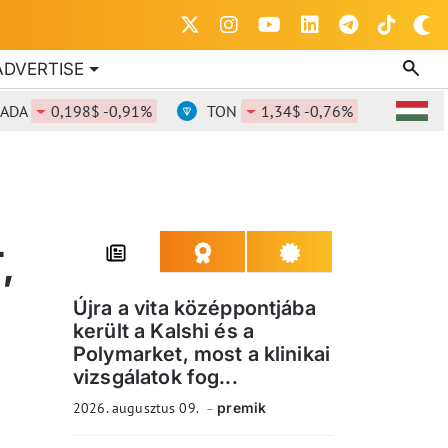
ADVERTISE
0,198$ -0,91%
TON
1,34$ -0,76%
DOT
0,8
,
Újra a vita középpontjába
került a Kalshi és a
Polymarket, most a klinikai
vizsgálatok fog...
2026. augusztus 09.
premik