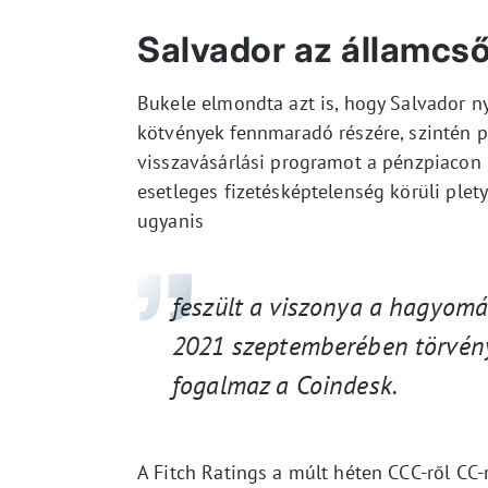
Salvador az államcsőd
Bukele elmondta azt is, hogy Salvador ny
kötvények fennmaradó részére, szintén p
visszavásárlási programot a pénzpiacon ú
esetleges fizetésképtelenség körüli plet
ugyanis
feszült a viszonya a hagyomá
2021 szeptemberében törvény
fogalmaz a Coindesk
.
A Fitch Ratings a múlt héten CCC-ről CC-