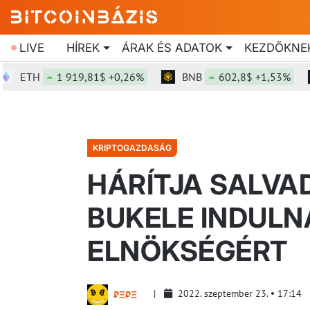
LIVE
HÍREK
ÁRAK ÉS ADATOK
KEZDŐKNE
TH
1 919,81$ +0,26%
BNB
602,8$ +1,53%
S
KRIPTOGAZDASÁG
HÁRÍTJA SALVA
BUKELE INDULN
ELNÖKSÉGÉRT
2022. szeptember 23.
17:14
₿Ξ₿Ξ