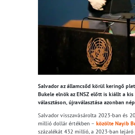
Salvador az államcsőd körül keringő plet
Bukele elnök az ENSZ előtt is kiállt a ki
választáson, újraválasztása azonban nép
Salvador visszavásárolta 2023-ban és 20
millió dollár értékben –
közölte Nayib B
százalékát 432 millió, a 2023-ban lejáró