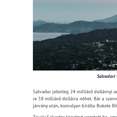
Salvadori 
Salvador jelenleg 24 milliárd dollárnyi a
re 38 milliárd dollárra nőhet. Bár a szer
járvány után, komolyan bírálta Bukele Bit
Tavaly Salvador törvényt vezetett be, ame