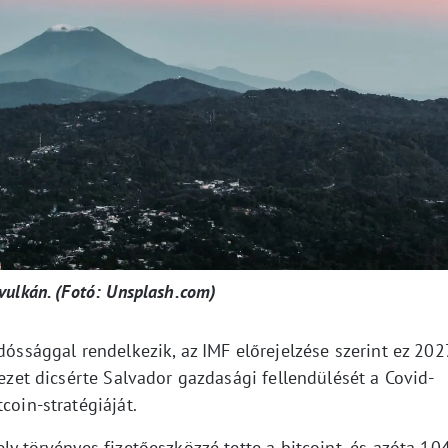
vulkán. (Fotó: Unsplash.com)
dóssággal rendelkezik, az IMF előrejelzése szerint ez 202
vezet dicsérte Salvador gazdasági fellendülését a Covid-
coin-stratégiáját.
ly törvényes fizetőeszközzé tette a bitcoint, és azóta 10