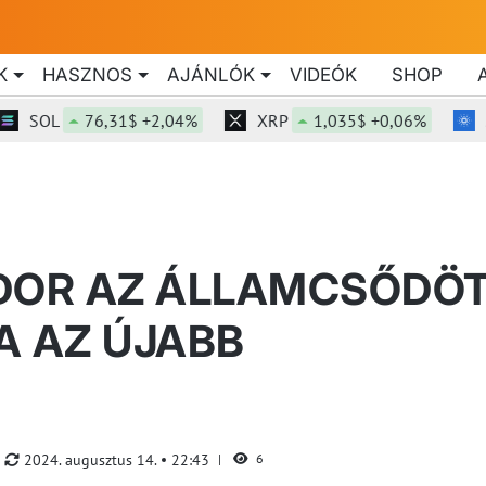
K
HASZNOS
AJÁNLÓK
VIDEÓK
SHOP
OL
76,31$ +2,04%
XRP
1,035$ +0,06%
ADA
DOR AZ ÁLLAMCSŐDÖT
A AZ ÚJABB
2024. augusztus 14.
22:43
6