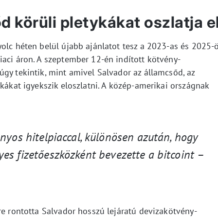
 körüli pletykákat oszlatja e
olc héten belül újabb ajánlatot tesz a 2023-as és 2025-
iaci áron. A szeptember 12-én indított kötvény-
gy tekintik, mint amivel Salvador az államcsőd, az
ykákat igyekszik eloszlatni. A közép-amerikai országnak
nyos hitelpiaccal, különösen azután, hogy
es fizet
ő
eszközként bevezette a bitcoint
–
re rontotta Salvador hosszú lejáratú devizakötvény-