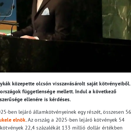
ykák közepette olcsón visszavásárolt saját kötvényeiből.
s országok függetlensége mellett. Indul a következő
szerűsége ellenére is kérdéses.
25-ben lejáró államkötvényeinek egy részét, összesen 5
ukele elnök
. Az ország a 2025-ben lejáró kötvények 54
 kötvények 22,4 százalékát 133 millió dollár értékben