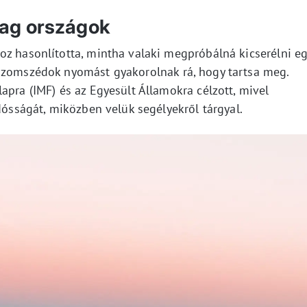
ag országok
oz hasonlította, mintha valaki megpróbálná kicserélni e
 szomszédok nyomást gyakorolnak rá, hogy tartsa meg.
apra (IMF) és az Egyesült Államokra célzott, mivel
adósságát, miközben velük segélyekről tárgyal.