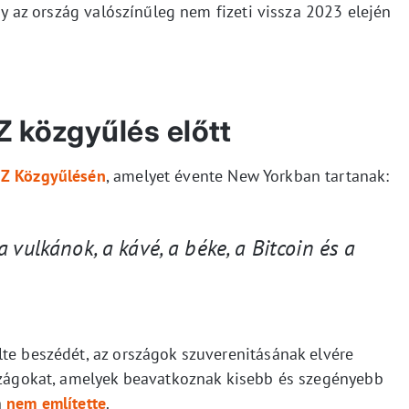
ogy az ország valószínűleg nem fizeti vissza 2023 elején
 közgyűlés előtt
SZ Közgyűlésén
, amelyet évente New Yorkban tartanak:
 vulkánok, a kávé, a béke, a Bitcoin és a
lte beszédét, az országok szuverenitásának elvére
rszágokat, amelyek beavatkoznak kisebb és szegényebb
n
nem említette
.