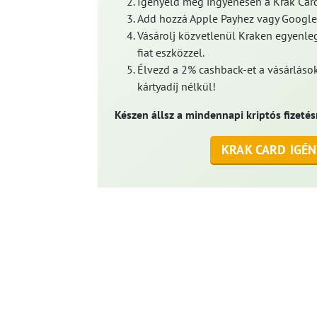
Igényeld meg ingyenesen a Krak Card
Add hozzá Apple Payhez vagy Google
Vásárolj közvetlenül Kraken egyenleg
fiat eszközzel.
Élvezd a 2% cashback-et a vásárlások
kártyadíj nélkül!
Készen állsz a mindennapi kriptós fizetés
KRAK CARD IGÉN