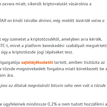
 zavara miatt, sikerült kriptovalutát vásárolnia a
DAX-on kívüli tárcába átvinni, még mielőtt lezárták volna a
 egy üzenetet a kriptotőzsdétől, amelyben arra kérték,
BTC-t, mivel a platform kereskedési szabályait megsértett
úgy a kriptotőzsde jogi lépéseket tesz.
rigazgatója
sajtótájékoztatót
tartott, amiben tisztázta az
y a tőzsde megnövekedett forgalma miatt következett be 
oin ára.
ajnos az általuk megvásárolt bitcoin soha nem volt a tőzsde
de ügyfeleinek mindössze 0,2%-a nem tudott hozzáférni 