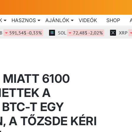
K
HASZNOS
AJÁNLÓK
VIDEÓK
SHOP
591,54$ -0,33%
SOL
72,48$ -2,02%
XRP
1,0
 MIATT 6100
ETTEK A
BTC-T EGY
, A TŐZSDE KÉRI