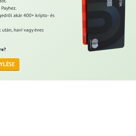
ot.
 Payhez.
edről akár 400+ kripto- és
 után, havi vagy éves
re?
YLÉSE