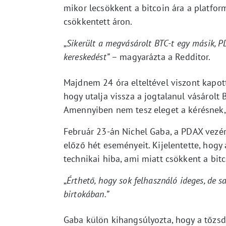
mikor lecsökkent a bitcoin ára a platform
csökkentett áron.
„
Sikerült a megvásárolt BTC-t egy másik, P
kereskedést”
– magyarázta a Redditor.
Majdnem 24 óra elteltével viszont kapott
hogy utalja vissza a jogtalanul vásárolt 
Amennyiben nem tesz eleget a kérésnek, 
Február 23-án Nichel Gaba, a PDAX vezé
előző hét eseményeit. Kijelentette, hog
technikai hiba, ami miatt csökkent a bitc
„
Érthető, hogy sok felhasználó ideges, de s
birtokában.”
Gaba külön kihangsúlyozta, hogy a tőzs