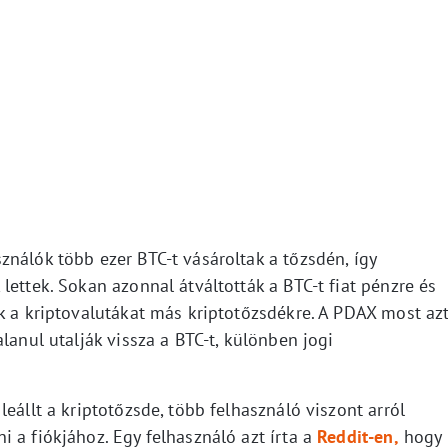
nálók több ezer BTC-t vásároltak a tőzsdén, így
lettek. Sokan azonnal átváltották a BTC-t fiat pénzre és
k a kriptovalutákat más kriptotőzsdékre. A PDAX most az
lanul utalják vissza a BTC-t, különben jogi
eállt a kriptotőzsde, több felhasználó viszont arról
 a fiókjához. Egy felhasználó azt írta a
Reddit-en,
hogy