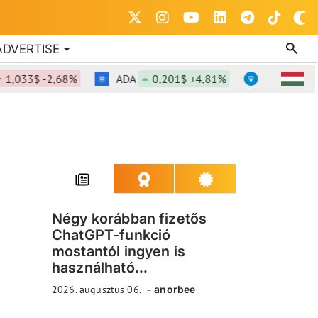
ADVERTISE
33$ -2,68%
ADA
0,201$ +4,81%
TON
1,37$ -
Négy korábban fizetős
ChatGPT-funkció
mostantól ingyen is
használható...
2026. augusztus 06.
anorbee