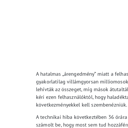
A hatalmas „árengedmény” miatt a felhasz
gyakorlatilag villámgyorsan milliomosok 
lehívták az összeget, míg mások átutaltá
kéri ezen felhasználóktól, hogy haladékta
következményekkel kell szembenézniük.
A technikai hiba következtében 36 órára l
számolt be, hogy most sem tud hozzáférni