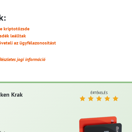
k:
e kriptotőzsde
sdék leálltak
veteli az ügyfélazonosítást
Részletes jogi információ
ÉRTÉKELÉS
aken Krak