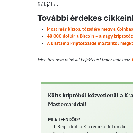
fiókjához.
További érdekes cikkein
Most már biztos, tőzsdére megy a Coinbas
48 000 dollár a Bitcoin – a nagy kriptotőz
A Bitstamp kriptotőzsde mostantól megkö
Jelen írás nem minősül befektetési tanácsadásnak.
Költs kriptóból közvetlenül a Kr
Mastercarddal!
MI A TEENDŐD?
Regisztrálj a Krakenre a linkünkkel.