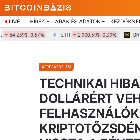
LIVE
HÍREK
ÁRAK ÉS ADATOK
KEZDŐKNE
64 239$ -0,57%
ETH
1 900,59$ -0,39%
BNB
KERESKEDELEM
TECHNIKAI HIBA
DOLLÁRÉRT VEH
FELHASZNÁLÓK 
KRIPTOTŐZSDÉN