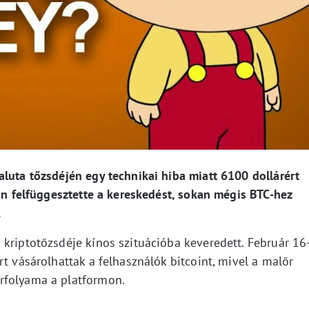
luta tőzsdéjén egy technikai hiba miatt 6100 dollárért
yan felfüggesztette a kereskedést, sokan mégis BTC-hez
.
kriptotőzsdéje kínos szituációba keveredett. Február 16
rt vásárolhattak a felhasználók bitcoint, mivel a malőr
rfolyama a platformon.