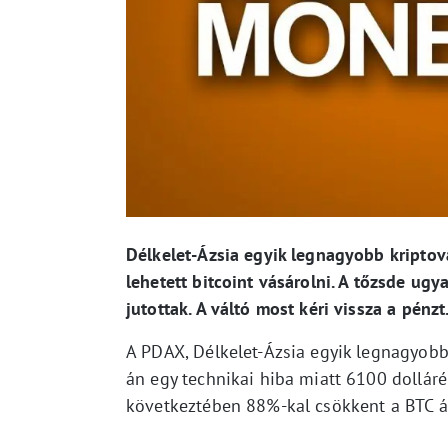
Délkelet-Ázsia egyik legnagyobb kriptova
lehetett bitcoint vásárolni. A tőzsde ug
jutottak. A váltó most kéri vissza a pénzt
A PDAX, Délkelet-Ázsia egyik legnagyobb 
án egy technikai hiba miatt 6100 dolláré
következtében 88%-kal csökkent a BTC á