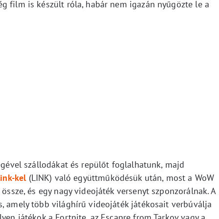
g film is készült róla, habár nem igazán nyűgözte le a
ségével szállodákat és repülőt foglalhatunk, majd
ink-kel
(LINK) való együttműködésük után, most a WoW
t össze, és egy nagy videojáték versenyt szponzorálnak. A
, amely több világhírű videojáték játékosait verbúválja
lyen játékok a Fortnite, az Escapre from Tarkov vagy a