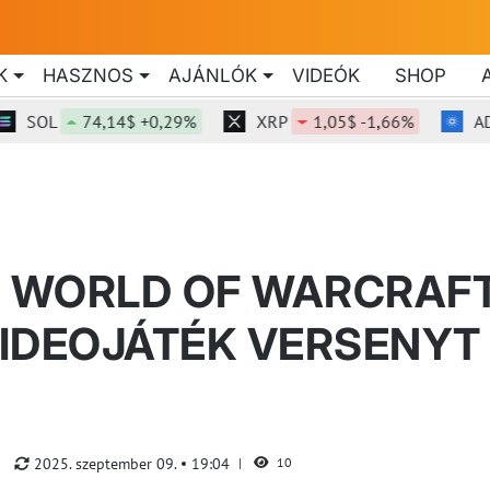
K
HASZNOS
AJÁNLÓK
VIDEÓK
SHOP
OL
74,14$ +0,29%
XRP
1,05$ -1,66%
ADA
A WORLD OF WARCRAF
IDEOJÁTÉK VERSENYT
2025. szeptember 09.
19:04
10