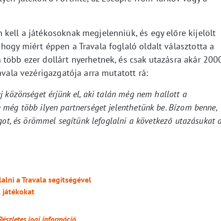
kell a játékosoknak megjelenniük, és egy előre kijelölt
hogy miért éppen a Travala foglaló oldalt választotta a
 több ezer dollárt nyerhetnek, és csak utazásra akár 200
avala vezérigazgatója arra mutatott rá:
 közönséget érjünk el, aki talán még nem hallott a
még több ilyen partnerséget jelenthetünk be. Bízom benne,
got, és örömmel segítünk lefoglalni a következő utazásukat 
alni a Travala segítségével
l játékokat
Részletes jogi információ