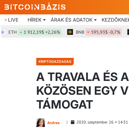
LIVE
HÍREK
ÁRAK ÉS ADATOK
KEZDŐKNE
ETH
1 912,19$ +2,26%
BNB
595,93$ -0,7%
S
KRIPTOGAZDASÁG
A TRAVALA ÉS 
KÖZÖSEN EGY V
TÁMOGAT
2020. szeptember 26.
14:51
Andrea