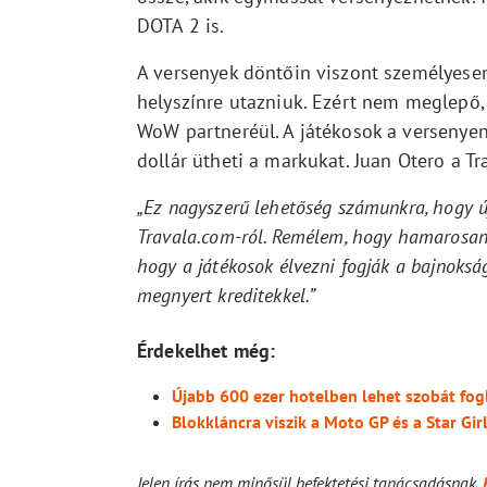
DOTA 2 is.
A versenyek döntőin viszont személyesen 
helyszínre utazniuk. Ezért nem meglepő, 
WoW partneréül. A játékosok a versenyen
dollár ütheti a markukat. Juan Otero a Tr
„Ez nagyszerű lehetőség számunkra, hogy új
Travala.com-ról. Remélem, hogy hamarosan 
hogy a játékosok élvezni fogják a bajnoksá
megnyert kreditekkel.”
Érdekelhet még:
Újabb 600 ezer hotelben lehet szobát fogl
Blokkláncra viszik a Moto GP és a Star Gir
Jelen írás nem minősül befektetési tanácsadásnak.