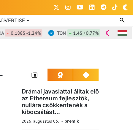
ADVERTISE
0,188$ -1,24%
TON
1,4$ +0,77%
DOT
0,843$
T
Drámai javaslattal álltak elő
az Ethereum fejlesztők,
nullára csökkentenék a
kibocsátást...
2026. augusztus 05.
premik