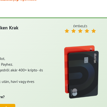
ÉRTÉKELÉS
aken Krak
ot.
 Payhez.
edről akár 400+ kripto- és
 után, havi vagy éves
re?