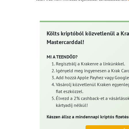
Költs kriptóból közvetlenül a Kr
Mastercarddal!
MI A TEENDŐD?
Regisztrálj a Krakenre a linkünkkel.
Igényeld meg ingyenesen a Krak Card
Add hozzá Apple Payhez vagy Google
Vásárolj közvetlenül Kraken egyenleg
fiat eszközzel.
Élvezd a 2% cashback-et a vásárlások
kártyadíj nélkül!
Készen állsz a mindennapi kriptós fizetés