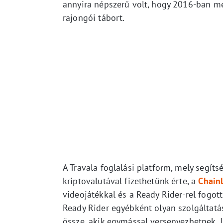
annyira népszerű volt, hogy 2016-ban mé
rajongói tábort.
A Travala foglalási platform, mely segít
kriptovalutával fizethetünk érte, a
Chainl
videojátékkal és a Ready Rider-rel fogot
Ready Rider egyébként olyan szolgáltatás
össze, akik egymással versenyezhetnek. I