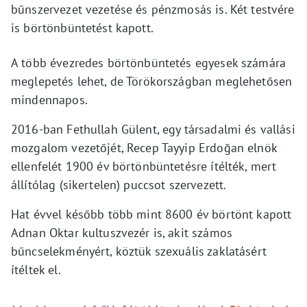
bűnszervezet vezetése és pénzmosás is. Két testvére
is börtönbüntetést kapott.
A több évezredes börtönbüntetés egyesek számára
meglepetés lehet, de Törökországban meglehetősen
mindennapos.
2016-ban Fethullah Gülent, egy társadalmi és vallási
mozgalom vezetőjét, Recep Tayyip Erdoğan elnök
ellenfelét 1900 év börtönbüntetésre ítélték, mert
állítólag (sikertelen) puccsot szervezett.
Hat évvel később több mint 8600 év börtönt kapott
Adnan Oktar kultuszvezér is, akit számos
bűncselekményért, köztük szexuális zaklatásért
ítéltek el.