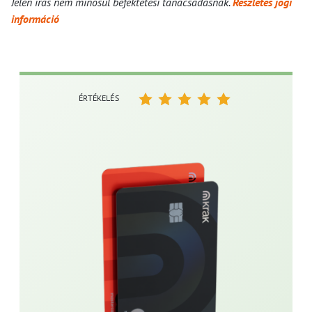
Jelen írás nem minősül befektetési tanácsadásnak.
Részletes jogi
információ
ÉRTÉKELÉS