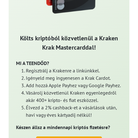
Költs kriptóból közvetlenül a Kraken
Krak Mastercarddal!
MI A TEENDŐD?
Regisztrálj a Krakenre a linkünkkel.
Igényeld meg ingyenesen a Krak Cardot.
Add hozzá Apple Payhez vagy Google Payhez.
Vásárolj közvetlenül Kraken egyenlegedről
akár 400+ kripto- és fiat eszközzel.
Élvezd a 2% cashback-et a vásárlások után,
havi vagy éves kártyadíj nélkül!
Készen állsz a mindennapi kriptós fizetésre?