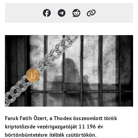
Faruk Fatih Özert, a Thodex összeomlott török ​​
kriptotőzsde vezérigazgatóját 11 196 év
börtönbüntetésre ítélték csütörtökön.