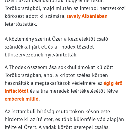
Özert azzal gyanúsították, hogy elmenekült
Törökországból, majd miután az Interpol nemzetközi
körözést adott ki számára,
tavaly Albániában
letartóztatták.
A közlemény szerint Özer a kezdetektől csaló
szándékkal járt el, és a Thodex tőzsdét
bűnszervezetnek nyilvánították.
A Thodex összeomlása sokkhullámokat küldött
Törökországban, ahol a kriptot széles körben
használták a megtakarítások védelmére az
égig érő
inflációtól
és a líra meredek leértékelésétől félve
emberek millió
.
Az isztambuli bíróság csütörtökön későn este
hirdette ki az ítéletet, és több különféle vád alapján
ítélte el Özert. A vádak között szerepel csalás,