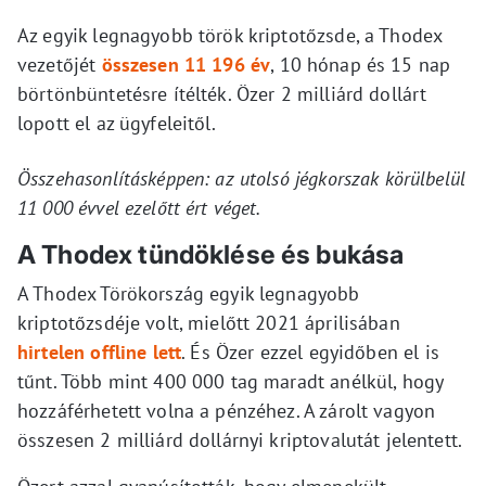
Az egyik legnagyobb török kriptotőzsde, a Thodex
vezetőjét
összesen 11 196 év
, 10 hónap és 15 nap
börtönbüntetésre ítélték. Özer 2 milliárd dollárt
lopott el az ügyfeleitől.
Összehasonlításképpen: az utolsó jégkorszak körülbelül
11 000 évvel ezelőtt ért véget.
A Thodex tündöklése és bukása
A Thodex Törökország egyik legnagyobb
kriptotőzsdéje volt, mielőtt 2021 áprilisában
hirtelen offline lett
. És Özer ezzel egyidőben el is
tűnt. Több mint 400 000 tag maradt anélkül, hogy
hozzáférhetett volna a pénzéhez. A zárolt vagyon
összesen 2 milliárd dollárnyi kriptovalutát jelentett.