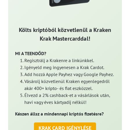
Költs kriptóból közvetlenül a Kraken
Krak Mastercarddal!
MI A TEENDŐD?
Regisztrálj a Krakenre a linkünkkel.
Igényeld meg ingyenesen a Krak Cardot.
Add hozzá Apple Payhez vagy Google Payhez.
Vásárolj közvetlenül Kraken egyenlegedről
akár 400+ kripto- és fiat eszközzel.
Élvezd a 2% cashback-et a vásárlások után,
havi vagy éves kártyadíj nélkül!
Készen állsz a mindennapi kriptós fizetésre?
KRAK CARD IGÉNYLÉSE