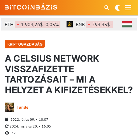
ETH
1 904,26$ -0,03%
BNB
593,33$ -0,14%
KRIPTOGAZDASÁG
A CELSIUS NETWORK
VISSZAFIZETTE
TARTOZÁSAIT – MI A
HELYZET A KIFIZETÉSEKKEL?
Tünde
2022. július 09.
10:07
2024. március 20.
16:05
32