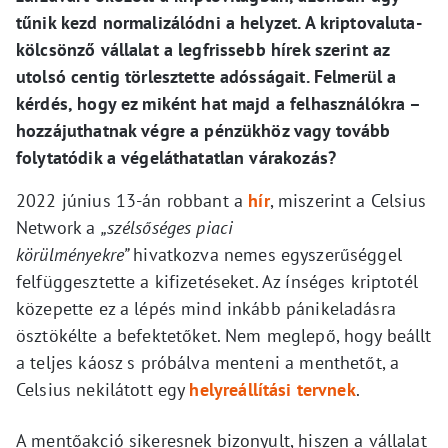
tűnik kezd normalizálódni a helyzet. A kriptovaluta-
kölcsönző vállalat a legfrissebb hírek szerint az
utolsó centig törlesztette adósságait. Felmerül a
kérdés, hogy ez miként hat majd a felhasználókra –
hozzájuthatnak végre a pénzükhöz vagy tovább
folytatódik a végeláthatatlan várakozás?
2022 június 13-án robbant a
hír
, miszerint a Celsius
Network a
„szélsőséges piaci
körülményekre”
hivatkozva nemes egyszerűséggel
felfüggesztette a kifizetéseket. Az ínséges kriptotél
közepette ez a lépés mind inkább pánikeladásra
ösztökélte a befektetőket. Nem meglepő, hogy beállt
a teljes káosz s próbálva menteni a menthetőt, a
Celsius nekilátott egy
helyreállítási tervnek
.
A mentőakció sikeresnek bizonyult, hiszen a vállalat