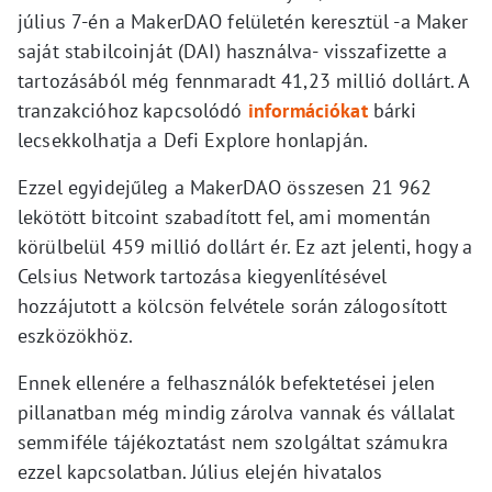
július 7-én a MakerDAO felületén keresztül -a Maker
saját stabilcoinját (DAI) használva- visszafizette a
tartozásából még fennmaradt 41,23 millió dollárt. A
tranzakcióhoz kapcsolódó
információkat
bárki
lecsekkolhatja a Defi Explore honlapján.
Ezzel egyidejűleg a MakerDAO összesen 21 962
lekötött bitcoint szabadított fel, ami momentán
körülbelül 459 millió dollárt ér. Ez azt jelenti, hogy a
Celsius Network tartozása kiegyenlítésével
hozzájutott a kölcsön felvétele során zálogosított
eszközökhöz.
Ennek ellenére a felhasználók befektetései jelen
pillanatban még mindig zárolva vannak és vállalat
semmiféle tájékoztatást nem szolgáltat számukra
ezzel kapcsolatban. Július elején hivatalos