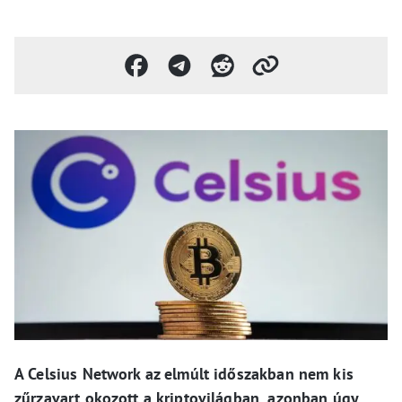
A Celsius Network az elmúlt időszakban nem kis
zűrzavart okozott a kriptovilágban, azonban úgy