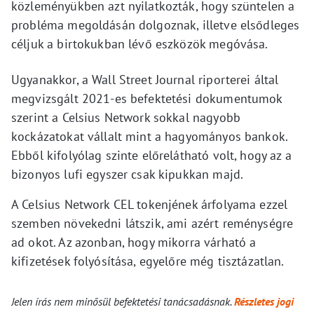
közleményükben azt nyilatkozták, hogy szüntelen a
probléma megoldásán dolgoznak, illetve elsődleges
céljuk a birtokukban lévő eszközök megóvása.
Ugyanakkor, a Wall Street Journal riporterei által
megvizsgált 2021-es befektetési dokumentumok
szerint a Celsius Network sokkal nagyobb
kockázatokat vállalt mint a hagyományos bankok.
Ebből kifolyólag szinte előrelátható volt, hogy az a
bizonyos lufi egyszer csak kipukkan majd.
A Celsius Network CEL tokenjének árfolyama ezzel
szemben növekedni látszik, ami azért reménységre
ad okot. Az azonban, hogy mikorra várható a
kifizetések folyósítása, egyelőre még tisztázatlan.
Jelen írás nem minősül befektetési tanácsadásnak.
Részletes jogi