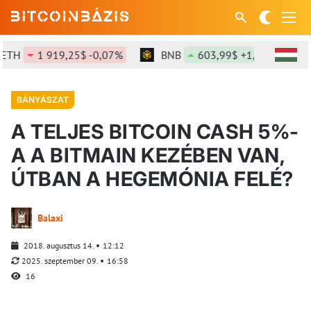
1 919,25$ -0,07%
BNB
603,99$ +1,48%
SOL
BÁNYÁSZAT
A TELJES BITCOIN CASH 5%-
A A BITMAIN KEZÉBEN VAN,
ÚTBAN A HEGEMÓNIA FELÉ?
Balaxi
2018. augusztus 14.
12:12
2025. szeptember 09.
16:58
16