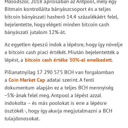
Másodszor, 2018 áprilisában az Antpool, mely egy
Bitmain kontrollálta bányászcsoport és a teljes
bitcoin bányászati hasherő 14.4 százalékáért felel,
bejelentette, hogy elégeti minden bitcoin cash
bányászati jutalom 12%-át.
Az egyetlen épeszű indok a lépésre, hogy így növelje
a bitcoin cash piaci értékét. Miután bejelentették a
lépést, a
bitcoin cash értéke 50%-al emelkedett
.
Pillanatnyilag 17 290 575 BCH van forgalomban
a
Coin Market Cap
adatai szerint. A fenti
dokumentum alapján ez a teljes BCH mennyiség
~5%-ának felel meg. Antpool a lépést azzal
indokolta – és más poolokat is erre a lépésre
ösztökél -, hogy így akarja megjutalmazni a BCH
tulajdonosokat.