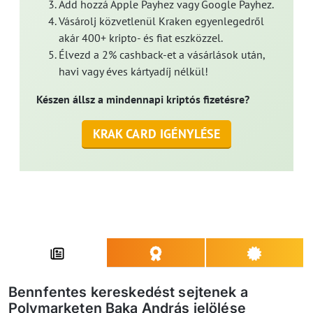
Add hozzá Apple Payhez vagy Google Payhez.
Vásárolj közvetlenül Kraken egyenlegedről
akár 400+ kripto- és fiat eszközzel.
Élvezd a 2% cashback-et a vásárlások után,
havi vagy éves kártyadíj nélkül!
Készen állsz a mindennapi kriptós fizetésre?
KRAK CARD IGÉNYLÉSE
Bennfentes kereskedést sejtenek a
Polymarketen Baka András jelölése