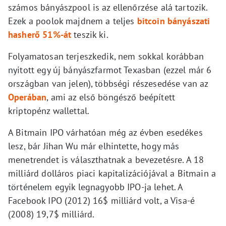
számos bányászpool is az ellenőrzése alá tartozik.
Ezek a poolok majdnem a teljes
bitcoin bányászati
hasherő 51%-át
teszik ki.
Folyamatosan terjeszkedik, nem sokkal korábban
nyitott egy új bányászfarmot Texasban (ezzel már 6
országban van jelen), többségi részesedése van az
Operában
, ami az első böngésző beépített
kriptopénz wallettal.
A Bitmain IPO várhatóan még az évben esedékes
lesz, bár Jihan Wu már elhintette, hogy más
menetrendet is választhatnak a bevezetésre. A 18
milliárd dolláros piaci kapitalizációjával a Bitmain a
történelem egyik legnagyobb IPO-ja lehet. A
Facebook IPO (2012) 16$ milliárd volt, a Visa-é
(2008) 19,7$ milliárd.