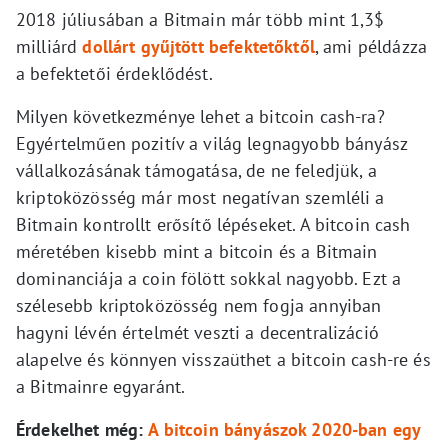
2018 júliusában a Bitmain már több mint 1,3$
milliárd
dollárt gyűjtött befektetőktől
, ami példázza
a befektetői érdeklődést.
Milyen következménye lehet a bitcoin cash-ra?
Egyértelműen pozitív a világ legnagyobb bányász
vállalkozásának támogatása, de ne feledjük, a
kriptoközösség már most negatívan szemléli a
Bitmain kontrollt erősítő lépéseket. A bitcoin cash
méretében kisebb mint a bitcoin és a Bitmain
dominanciája a coin fölött sokkal nagyobb. Ezt a
szélesebb kriptoközösség nem fogja annyiban
hagyni lévén értelmét veszti a decentralizáció
alapelve és könnyen visszaüthet a bitcoin cash-re és
a Bitmainre egyaránt.
Érdekelhet még:
A bitcoin bányászok 2020-ban egy