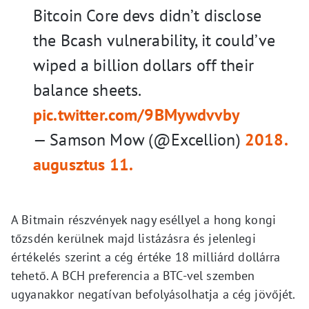
Bitcoin Core devs didn’t disclose
the Bcash vulnerability, it could’ve
wiped a billion dollars off their
balance sheets.
pic.twitter.com/9BMywdvvby
— Samson Mow (@Excellion)
2018.
augusztus 11.
A Bitmain részvények nagy eséllyel a hong kongi
tőzsdén kerülnek majd listázásra és jelenlegi
értékelés szerint a cég értéke 18 milliárd dollárra
tehető. A BCH preferencia a BTC-vel szemben
ugyanakkor negatívan befolyásolhatja a cég jövőjét.