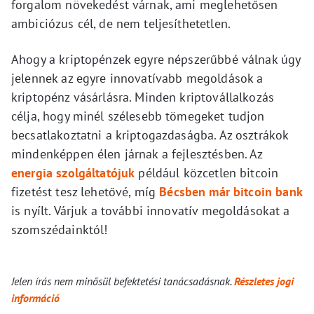
forgalom növekedést várnak, ami meglehetősen
ambiciózus cél, de nem teljesíthetetlen.
Ahogy a kriptopénzek egyre népszerűbbé válnak úgy
jelennek az egyre innovatívabb megoldások a
kriptopénz vásárlásra. Minden kriptovállalkozás
célja, hogy minél szélesebb tömegeket tudjon
becsatlakoztatni a kriptogazdaságba. Az osztrákok
mindenképpen élen járnak a fejlesztésben. Az
energia szolgáltatójuk
például közcetlen bitcoin
fizetést tesz lehetővé, míg
Bécsben már bitcoin bank
is nyílt. Várjuk a további innovatív megoldásokat a
szomszédainktól!
Jelen írás nem minősül befektetési tanácsadásnak.
Részletes jogi
információ