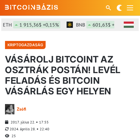
TH
1 915,36$ +0,15%
BNB
601,63$ +0,1%
S
KRIPTOGAZDASÁG
VÁSÁROLJ BITCOINT AZ
OSZTRÁK POSTÁN! LEVÉL
FELADÁS ÉS BITCOIN
VÁSÁRLÁS EGY HELYEN
Zsófi
2017. július 22.
17:55
2024. április 28.
22:40
25