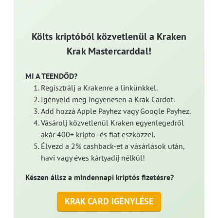
Költs kriptóból közvetlenül a Kraken
Krak Mastercarddal!
MI A TEENDŐD?
Regisztrálj a Krakenre a linkünkkel.
Igényeld meg ingyenesen a Krak Cardot.
Add hozzá Apple Payhez vagy Google Payhez.
Vásárolj közvetlenül Kraken egyenlegedről
akár 400+ kripto- és fiat eszközzel.
Élvezd a 2% cashback-et a vásárlások után,
havi vagy éves kártyadíj nélkül!
Készen állsz a mindennapi kriptós fizetésre?
KRAK CARD IGÉNYLÉSE