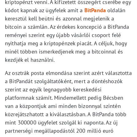
kriptopénzt venni. A kifizetett összegért cserébe egy
kódot kapnak az ügyfelek amit a
BitPanda
oldalán
keresztül kell beütni és azonnal megjelenik a
bitcoin a számlán. Az érdekes koncepció a BitPanda
reményei szerint egy újabb vásárlói csoport felé
nyithatja meg a kriptopénzek piacát. A céljuk, hogy
minél többen ismerkedjenek meg a bitcoinnal és
kezdjék el használni.
Az osztrák posta elmondása szerint azért választotta
a BitPandát szolgáltatóként, mert a döntéshozók
szerint az egyik legnagyobb kereskedési
platformnak számít. Mindemellett pedig Bécsben
van a központjuk ami minden bizonnyal szintén
közrejátszhatott a kiválasztásban. A BitPanda több
mint 300000 ügyfelet szolgál ki naponta. Az új
partnerségi megállapodástól 200 millió euró