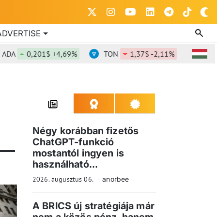
ADVERTISE
ADA
0,201$ +4,69%
TON
1,37$ -2,11%
DOT
Négy korábban fizetős
ChatGPT-funkció
mostantól ingyen is
használható...
2026. augusztus 06.
anorbee
A BRICS új stratégiája már