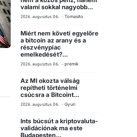
nem a közös pénz, hanem
valami sokkal nagyobb...
2026. augusztus 06.
Tomasito
Miért nem követi egyelőre
a bitcoin az arany és a
részvénypiac
emelkedését?...
2026. augusztus 06.
premik
Az MI okozta válság
repítheti történelmi
csúcsra a Bitcoint...
2026. augusztus 06.
Gyuri
Ints búcsút a kriptovaluta-
validációnak ma este
Budapesten...