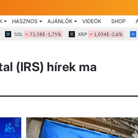
K
HASZNOS
AJÁNLÓK
VIDEÓK
SHOP
SOL
72,58$ -1,75%
XRP
1,034$ -2,6%
al (IRS) hírek ma