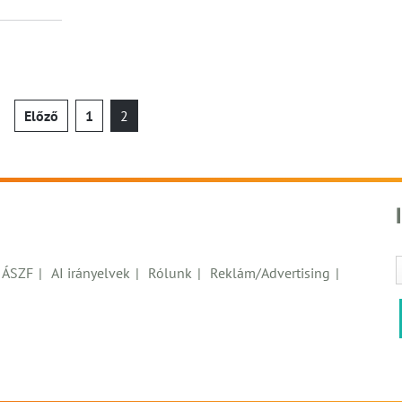
Bejegyzések
Előző
1
2
lapozása
ÁSZF
AI irányelvek
Rólunk
Reklám/Advertising