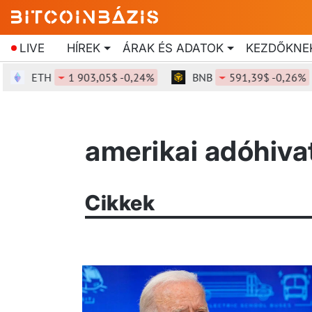
LIVE
HÍREK
ÁRAK ÉS ADATOK
KEZDŐKNE
ETH
1 903,05$ -0,24%
BNB
591,39$ -0,26%
amerikai adóhivat
Cikkek