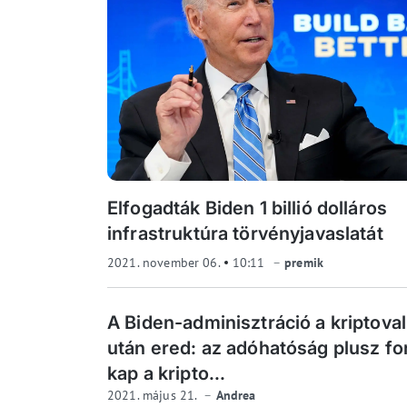
Elfogadták Biden 1 billió dolláros
infrastruktúra törvényjavaslatát
2021. november 06.
10:11
premik
A Biden-adminisztráció a kriptova
után ered: az adóhatóság plusz fo
kap a kripto...
2021. május 21.
Andrea