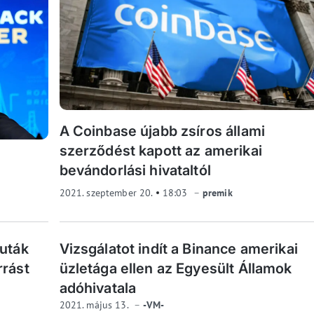
A Coinbase újabb zsíros állami
szerződést kapott az amerikai
bevándorlási hivataltól
2021. szeptember 20.
18:03
premik
luták
Vizsgálatot indít a Binance amerikai
rrást
üzletága ellen az Egyesült Államok
adóhivatala
2021. május 13.
-VM-