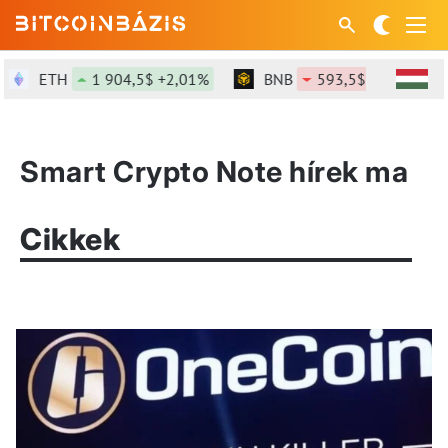
ETH
1 904,5$ +2,01%
BNB
593,5$ -0,41%
Smart Crypto Note hírek ma
Cikkek