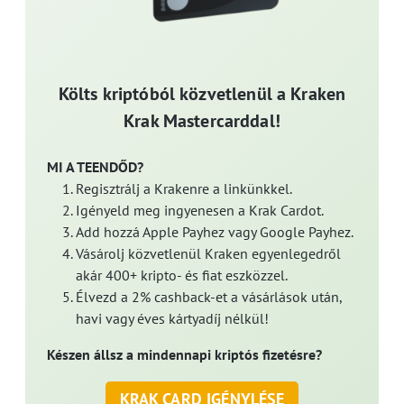
Költs kriptóból közvetlenül a Kraken
Krak Mastercarddal!
MI A TEENDŐD?
Regisztrálj a Krakenre a linkünkkel.
Igényeld meg ingyenesen a Krak Cardot.
Add hozzá Apple Payhez vagy Google Payhez.
Vásárolj közvetlenül Kraken egyenlegedről
akár 400+ kripto- és fiat eszközzel.
Élvezd a 2% cashback-et a vásárlások után,
havi vagy éves kártyadíj nélkül!
Készen állsz a mindennapi kriptós fizetésre?
KRAK CARD IGÉNYLÉSE