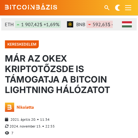
ETH
1 907,42$ +1,69%
BNB
592,63$ -1,21%
KERESKEDELEM
MÁR AZ OKEX
KRIPTOTŐZSDE IS
TÁMOGATJA A BITCOIN
LIGHTNING HÁLÓZATOT
Nikoletta
2021. április 20.
11:34
2024. november 15.
22:55
7