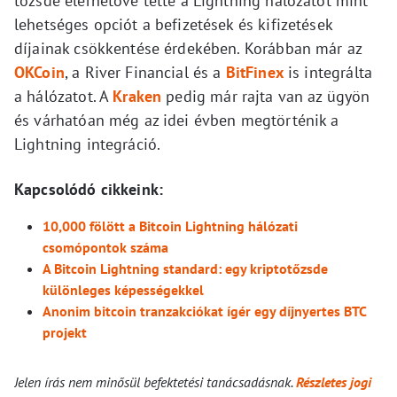
tőzsde elérhetővé tette a Lightning hálózatot mint
lehetséges opciót a befizetések és kifizetések
díjainak csökkentése érdekében. Korábban már az
OKCoin
, a River Financial és a
BitFinex
is integrálta
a hálózatot. A
Kraken
pedig már rajta van az ügyön
és várhatóan még az idei évben megtörténik a
Lightning integráció.
Kapcsolódó cikkeink:
10,000 fölött a Bitcoin Lightning hálózati
csomópontok száma
A Bitcoin Lightning standard: egy kriptotőzsde
különleges képességekkel
Anonim bitcoin tranzakciókat ígér egy díjnyertes BTC
projekt
Jelen írás nem minősül befektetési tanácsadásnak.
Részletes jogi