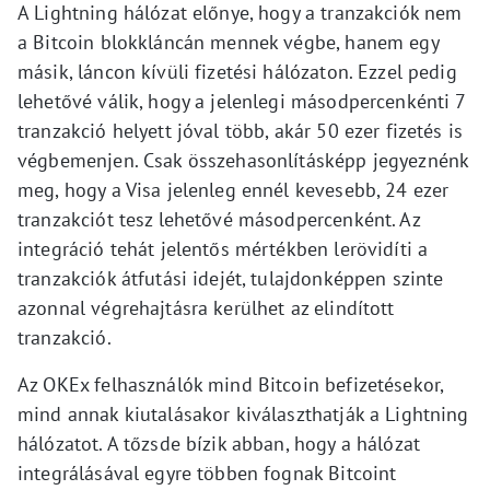
A Lightning hálózat előnye, hogy a tranzakciók nem
a Bitcoin blokkláncán mennek végbe, hanem egy
másik, láncon kívüli fizetési hálózaton. Ezzel pedig
lehetővé válik, hogy a jelenlegi másodpercenkénti 7
tranzakció helyett jóval több, akár 50 ezer fizetés is
végbemenjen. Csak összehasonlításképp jegyeznénk
meg, hogy a Visa jelenleg ennél kevesebb, 24 ezer
tranzakciót tesz lehetővé másodpercenként. Az
integráció tehát jelentős mértékben lerövidíti a
tranzakciók átfutási idejét, tulajdonképpen szinte
azonnal végrehajtásra kerülhet az elindított
tranzakció.
Az OKEx felhasználók mind Bitcoin befizetésekor,
mind annak kiutalásakor kiválaszthatják a Lightning
hálózatot. A tőzsde bízik abban, hogy a hálózat
integrálásával egyre többen fognak Bitcoint