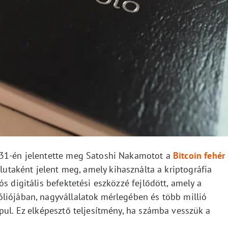
 31-én jelentette meg Satoshi Nakamotot a
Bitcoin fehér
alutaként jelent meg, amely kihasználta a kriptográfia
s digitális befektetési eszközzé fejlődött, amely a
liójában, nagyvállalatok mérlegében és több millió
pul. Ez elképesztő teljesítmény, ha számba vesszük a