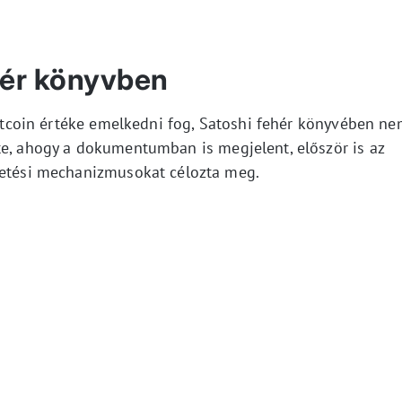
ehér könyvben
 Bitcoin értéke emelkedni fog, Satoshi fehér könyvében n
te, ahogy a dokumentumban is megjelent, először is az
izetési mechanizmusokat célozta meg.