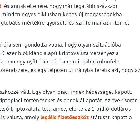
t
, és annak ellenére, hogy már legalább százszor
oin minden egyes ciklusban képes új magasságokba
globális mértékre gyorsult, és szinte már az internet
 írója sem gondolta volna, hogy olyan szituációba
13 ezer blokklánc alapú kriptovaluta versenyez a
 Ez nem egy nyílt háború, hanem inkább különféle
rendszere, és egy teljesen új irányba terelik azt, hogy az
szközzé vált. Egy olyan piaci index képességet kapott,
riptopiaci történéseket és annak állapotát. Az évek során
lső kriptovaluta lett, amely elérte az 1 billió dolláros
ális valuta, amely
legális fizetőeszköz
státuszt kapott a