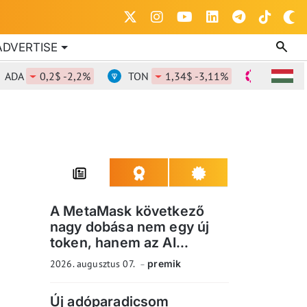
ADVERTISE
0,2$ -2,2%
TON
1,34$ -3,11%
DOT
0,808$
A MetaMask következő
nagy dobása nem egy új
token, hanem az AI...
2026. augusztus 07.
premik
Új adóparadicsom