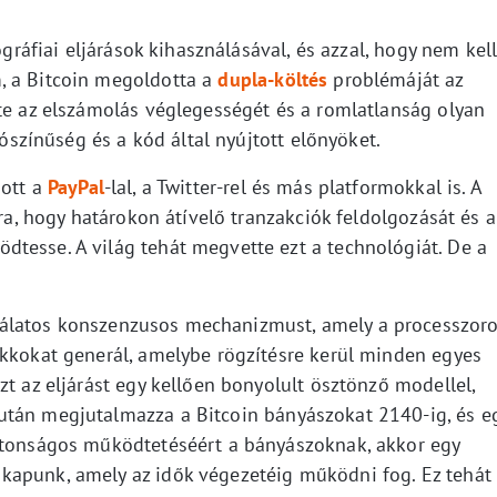
ográfiai eljárások kihasználásával, és azzal, hogy nem kel
, a Bitcoin megoldotta a
dupla-költés
problémáját az
tte az elszámolás véglegességét és a romlatlanság olyan
lószínűség és a kód által nyújtott előnyöket.
dott a
PayPal
-lal, a Twitter-rel és más platformokkal is. A
rra, hogy határokon átívelő tranzakciók feldolgozását és a
tesse. A világ tehát megvette ezt a technológiát. De a
latos konszenzusos mechanizmust, amely a processzor
okkokat generál, amelybe rögzítésre kerül minden egyes
zt az eljárást egy kellően bonyolult ösztönző modellel,
után megjutalmazza a Bitcoin bányászokat 2140-ig, és e
iztonságos működtetéséért a bányászoknak, akkor egy
kapunk, amely az idők végezetéig működni fog. Ez tehát