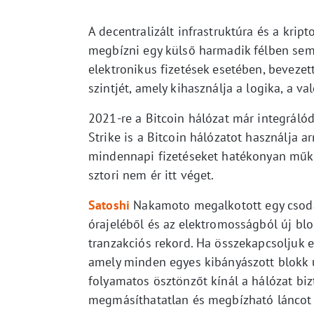
A decentralizált infrastruktúra és a kript
megbízni egy külső harmadik félben sem
elektronikus fizetések esetében, beveze
szintjét, amely kihasználja a logika, a va
2021-re a Bitcoin hálózat már integráló
Strike is a Bitcoin hálózatot használja a
mindennapi fizetéseket hatékonyan működ
sztori nem ér itt véget.
Satoshi
Nakamoto megalkotott egy csodá
órajeléből és az elektromosságból új bl
tranzakciós rekord. Ha összekapcsoljuk e
amely minden egyes kibányászott blokk 
folyamatos ösztönzőt kínál a hálózat b
megmásíthatatlan és megbízható láncot 