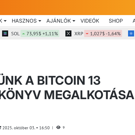
K
HASZNOS
AJÁNLÓK
VIDEÓK
SHOP
SOL
73,95$ +1,11%
XRP
1,027$ -1,64%
ADA
NK A BITCOIN 13
R KÖNYV MEGALKOTÁSA
2025. október 03.
16:50
9