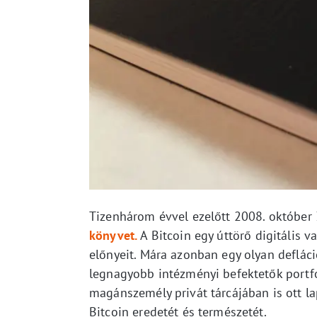
Tizenhárom évvel ezelőtt 2008. október
könyvet.
A Bitcoin egy úttörő digitális v
előnyeit. Mára azonban egy olyan defláció
legnagyobb intézményi befektetők portfó
magánszemély privát tárcájában is ott la
Bitcoin eredetét és természetét.