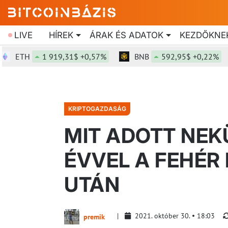
LIVE
HÍREK
ÁRAK ÉS ADATOK
KEZDŐKNE
TH
1 919,31$ +0,57%
BNB
592,95$ +0,22%
KRIPTOGAZDASÁG
MIT ADOTT NEKÜ
ÉVVEL A FEHÉ
UTÁN
2021. október 30.
18:03
premik