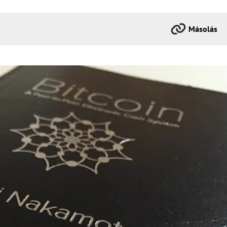
Másolás