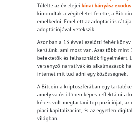
Túlélte az év elejei
kínai bányász exodus
kimondták a végítéletet felette, a Bitc
emelkedni. Emellett az adoptációs rátája 
adoptációjával vetekszik.
Azonban a 13 évvel ezelőtti fehér könyv
kerülünk, ami most van. Azaz több mint 
befektetők és felhasználók figyelméért.
versenyző narratívák és alkalmazások háló
internet mit tud adni egy közösségnek.
A Bitcoin a kriptoszférában egy tartaléke
amely valós időben képes reflektálni a k
képes volt megtartani top pozícióját, az e
piaci kapitalizációt, és az egyetlen digit
világban.