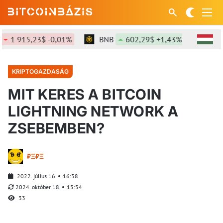
915,23$ -0,01%
BNB
602,29$ +1,43%
SOL
76
KRIPTOGAZDASÁG
MIT KERES A BITCOIN
LIGHTNING NETWORK A
ZSEBEMBEN?
₿Ξ₿Ξ
2022. július 16.
16:38
2024. október 18.
15:54
33