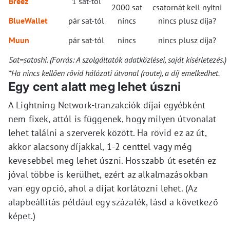
Breez
1 sat-tól
2000 sat
csatornát kell nyitni
BlueWallet
pár sat-tól
nincs
nincs plusz díja?
Muun
pár sat-tól
nincs
nincs plusz díja?
Sat=satoshi. (Forrás: A szolgáltatók adatközlései, saját kísérletezés.)
*Ha nincs kellően rövid hálózati útvonal (route), a díj emelkedhet.
Egy cent alatt meg lehet úszni
A Lightning Network-tranzakciók díjai egyébként
nem fixek, attól is függenek, hogy milyen útvonalat
lehet találni a szerverek között. Ha rövid ez az út,
akkor alacsony díjakkal, 1-2 centtel vagy még
kevesebbel meg lehet úszni. Hosszabb út esetén ez
jóval többe is kerülhet, ezért az alkalmazásokban
van egy opció, ahol a díjat korlátozni lehet. (Az
alapbeállítás például egy százalék, lásd a következő
képet.)