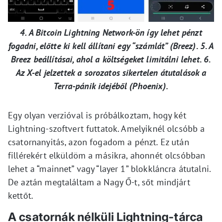
4. A Bitcoin Lightning Network-ön így lehet pénzt
fogadni, előtte ki kell állítani egy “számlát” (Breez). 5. A
Breez beállításai, ahol a költségeket limitálni lehet. 6.
Az X-el jelzettek a sorozatos sikertelen átutalások a
Terra-pánik idejéből (Phoenix).
Egy olyan verzióval is próbálkoztam, hogy két
Lightning-szoftvert futtatok. Amelyiknél olcsóbb a
csatornanyitás, azon fogadom a pénzt. Ez után
fillérekért elküldöm a másikra, ahonnét olcsóbban
lehet a “mainnet” vagy “layer 1” blokkláncra átutalni.
De aztán megtaláltam a Nagy Ő-t, sőt mindjárt
kettőt.
A csatornák nélküli Lightning-tárca