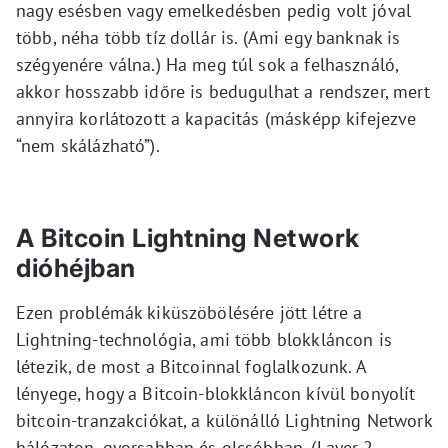
nagy esésben vagy emelkedésben pedig volt jóval
több, néha több tíz dollár is. (Ami egy banknak is
szégyenére válna.) Ha meg túl sok a felhasználó,
akkor hosszabb időre is bedugulhat a rendszer, mert
annyira korlátozott a kapacitás (másképp kifejezve
“nem skálázható”).
A Bitcoin Lightning Network
dióhéjban
Ezen problémák kiküszöbölésére jött létre a
Lightning-technológia, ami több blokkláncon is
létezik, de most a Bitcoinnal foglalkozunk. A
lényege, hogy a Bitcoin-blokkláncon kívül bonyolít
bitcoin-tranzakciókat, a különálló Lightning Network
hálózaton, gyorsabban és olcsóbban. (Layer 2,