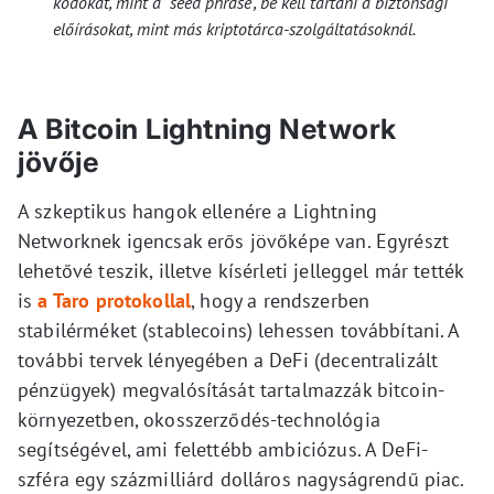
kódokat, mint a “seed phrase”, be kell tartani a biztonsági
előírásokat, mint más kriptotárca-szolgáltatásoknál.
A Bitcoin Lightning Network
jövője
A szkeptikus hangok ellenére a Lightning
Networknek igencsak erős jövőképe van. Egyrészt
lehetővé teszik, illetve kísérleti jelleggel már tették
is
a Taro protokollal
, hogy a rendszerben
stabilérméket (stablecoins) lehessen továbbítani. A
további tervek lényegében a DeFi (decentralizált
pénzügyek) megvalósítását tartalmazzák bitcoin-
környezetben, okosszerződés-technológia
segítségével, ami felettébb ambiciózus. A DeFi-
szféra egy százmilliárd dolláros nagyságrendű piac.