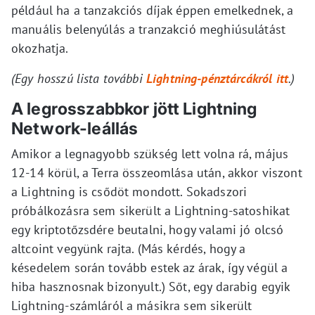
például ha a tanzakciós díjak éppen emelkednek, a
manuális belenyúlás a tranzakció meghiúsulátást
okozhatja.
(Egy hosszú lista további
Lightning-pénztárcákról itt
.)
A legrosszabbkor jött Lightning
Network-leállás
Amikor a legnagyobb szükség lett volna rá, május
12-14 körül, a Terra összeomlása után, akkor viszont
a Lightning is csődöt mondott. Sokadszori
próbálkozásra sem sikerült a Lightning-satoshikat
egy kriptotőzsdére beutalni, hogy valami jó olcsó
altcoint vegyünk rajta. (Más kérdés, hogy a
késedelem során tovább estek az árak, így végül a
hiba hasznosnak bizonyult.) Sőt, egy darabig egyik
Lightning-számláról a másikra sem sikerült