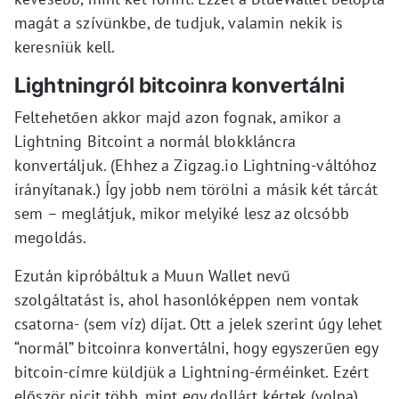
magát a szívünkbe, de tudjuk, valamin nekik is
keresniük kell.
Lightningról bitcoinra konvertálni
Feltehetően akkor majd azon fognak, amikor a
Lightning Bitcoint a normál blokkláncra
konvertáljuk. (Ehhez a Zigzag.io Lightning-váltóhoz
irányítanak.) Így jobb nem törölni a másik két tárcát
sem – meglátjuk, mikor melyiké lesz az olcsóbb
megoldás.
Ezután kipróbáltuk a Muun Wallet nevű
szolgáltatást is, ahol hasonlóképpen nem vontak
csatorna- (sem víz) díjat. Ott a jelek szerint úgy lehet
“normál” bitcoinra konvertálni, hogy egyszerűen egy
bitcoin-címre küldjük a Lightning-érméinket. Ezért
először picit több, mint egy dollárt kértek (volna),