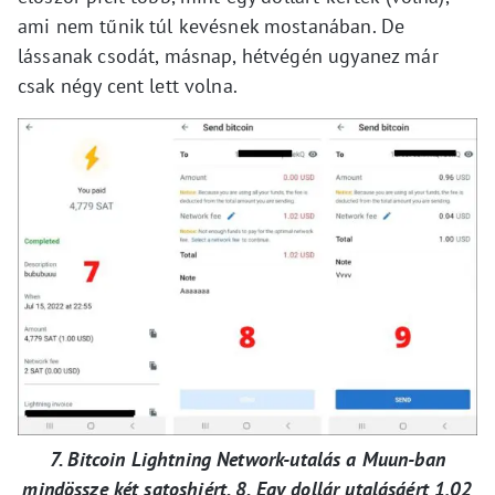
ami nem tűnik túl kevésnek mostanában. De
lássanak csodát, másnap, hétvégén ugyanez már
csak négy cent lett volna.
7. Bitcoin Lightning Network-utalás a Muun-ban
mindössze két satoshiért. 8. Egy dollár utalásáért 1,02