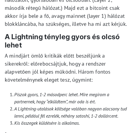
második rétegű hálózat.) Majd ezt a bitcoint csak
akkor írja bele a fő, avagy mainnet (layer 1) hálózat
blokkláncába, ha szükséges, illetve ha mi azt kérjük.
A Lightning tényleg gyors és olcsó
lehet
A mindjárt ömlő kritikák előtt beszéljünk a
sikerekről: előrebocsájtjuk, hogy a rendszer
alapvetően jól képes működni. Három fontos
követelménynek eleget tesz, úgymint:
Piszok gyors, 1-2 másodperc lehet. Mire megírom a
partnernek, hogy “elküldtem”, már oda is ért.
A Lightning-utalások költsége valóban nagyon alacsony tud
lenni, például fél ezrelék, néhány satoshi, 1-2 dollárcent.
Kis összegek küldésére is alkalmas.