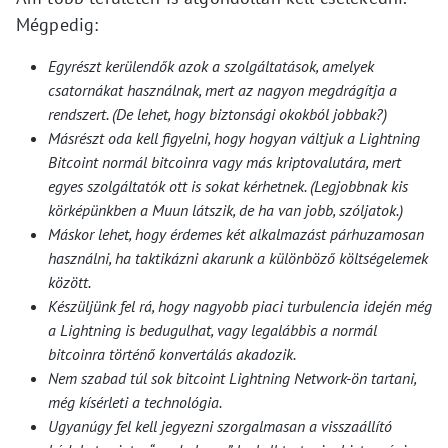
Mégpedig:
Egyrészt kerülendők azok a szolgáltatások, amelyek
csatornákat használnak, mert az nagyon megdrágítja a
rendszert. (De lehet, hogy biztonsági okokból jobbak?)
Másrészt oda kell figyelni, hogy hogyan váltjuk a Lightning
Bitcoint normál bitcoinra vagy más kriptovalutára, mert
egyes szolgáltatók ott is sokat kérhetnek. (Legjobbnak kis
körképünkben a Muun látszik, de ha van jobb, szóljatok.)
Máskor lehet, hogy érdemes két alkalmazást párhuzamosan
használni, ha taktikázni akarunk a különböző költségelemek
között.
Készüljünk fel rá, hogy nagyobb piaci turbulencia idején még
a Lightning is bedugulhat, vagy legalábbis a normál
bitcoinra történő konvertálás akadozik.
Nem szabad túl sok bitcoint Lightning Network-ön tartani,
még kísérleti a technológia.
Ugyanúgy fel kell jegyezni szorgalmasan a visszaállító