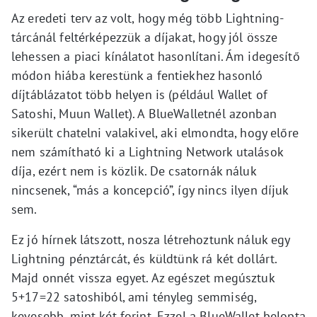
Az eredeti terv az volt, hogy még több Lightning-
tárcánál feltérképezzük a díjakat, hogy jól össze
lehessen a piaci kínálatot hasonlítani. Ám idegesítő
módon hiába kerestünk a fentiekhez hasonló
díjtáblázatot több helyen is (például Wallet of
Satoshi, Muun Wallet). A BlueWalletnél azonban
sikerült chatelni valakivel, aki elmondta, hogy előre
nem számítható ki a Lightning Network utalások
díja, ezért nem is közlik. De csatornák náluk
nincsenek, “más a koncepció”, így nincs ilyen díjuk
sem.
Ez jó hírnek látszott, nosza létrehoztunk náluk egy
Lightning pénztárcát, és küldtünk rá két dollárt.
Majd onnét vissza egyet. Az egészet megúsztuk
5+17=22 satoshiból, ami tényleg semmiség,
kevesebb, mint két forint. Ezzel a BlueWallet belopta