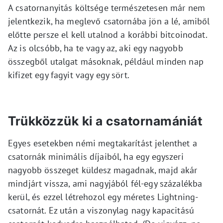
A csatornanyitás költsége természetesen már nem
jelentkezik, ha meglevő csatornába jön a lé, amiből
előtte persze el kell utalnod a korábbi bitcoinodat.
Az is olcsóbb, ha te vagy az, aki egy nagyobb
összegből utalgat másoknak, például minden nap
kifizet egy fagyit vagy egy sört.
Trükközzük ki a csatornamániát
Egyes esetekben némi megtakarítást jelenthet a
csatornák minimális díjaiból, ha egy egyszeri
nagyobb összeget küldesz magadnak, majd akár
mindjárt vissza, ami nagyjából fél-egy százalékba
kerül, és ezzel létrehozol egy méretes Lightning-
csatornát. Ez után a viszonylag nagy kapacitású