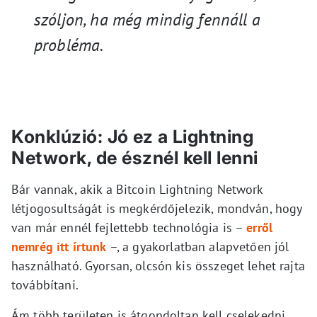
szólj
on
, ha még mindig
fennáll a
probléma.
Konklúzió: Jó ez a Lightning
Network, de észnél kell lenni
Bár vannak, akik a Bitcoin Lightning Network
létjogosultságát is megkérdőjelezik, mondván, hogy
van már ennél fejlettebb technológia is –
erről
nemrég itt írtunk
–, a gyakorlatban alapvetően jól
használható. Gyorsan, olcsón kis összeget lehet rajta
továbbítani.
Ám több területen is átgondoltan kell cselekedni.