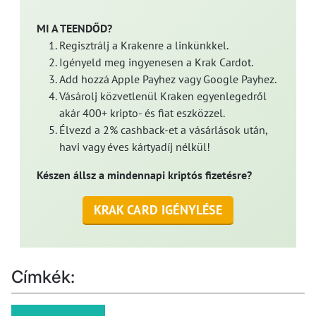
MI A TEENDŐD?
Regisztrálj a Krakenre a linkünkkel.
Igényeld meg ingyenesen a Krak Cardot.
Add hozzá Apple Payhez vagy Google Payhez.
Vásárolj közvetlenül Kraken egyenlegedről
akár 400+ kripto- és fiat eszközzel.
Élvezd a 2% cashback-et a vásárlások után,
havi vagy éves kártyadíj nélkül!
Készen állsz a mindennapi kriptós fizetésre?
KRAK CARD IGÉNYLÉSE
Címkék: