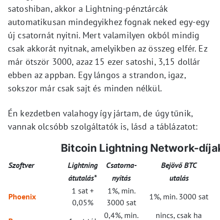
satoshiban, akkor a Lightning-pénztárcák
automatikusan mindegyikhez fognak neked egy-egy
új csatornát nyitni. Mert valamilyen okból mindig
csak akkorát nyitnak, amelyikben az összeg elfér. Ez
már ötször 3000, azaz 15 ezer satoshi, 3,15 dollár
ebben az appban. Egy lángos a strandon, igaz,
sokszor már csak sajt és minden nélkül.
Én kezdetben valahogy így jártam, de úgy tűnik,
vannak olcsóbb szolgáltatók is, lásd a táblázatot:
Bitcoin Lightning Network-díja
Szoftver
Lightning
Csatorna-
Bejövő BTC
átutalás*
nyitás
utalás
1 sat +
1%, min.
Phoenix
1%, min. 3000 sat
0,05%
3000 sat
0,4%, min.
nincs, csak ha