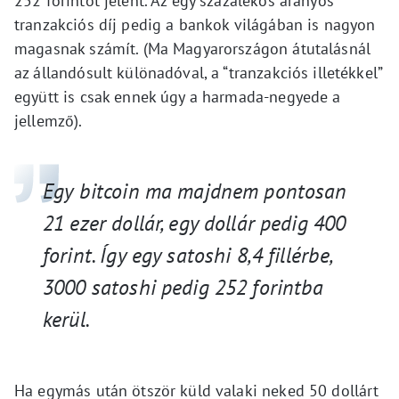
252 forintot jelent. Az egy százalékos arányos
tranzakciós díj pedig a bankok világában is nagyon
magasnak számít. (Ma Magyarországon átutalásnál
az állandósult különadóval, a “tranzakciós illetékkel”
együtt is csak ennek úgy a harmada-negyede a
jellemző).
Egy bitcoin ma majdnem pontosan
21 ezer dollár, egy dollár pedig 400
forint. Így egy satoshi 8,4 fillérbe,
3000 satoshi pedig 252 forintba
kerül.
Ha egymás után ötször küld valaki neked 50 dollárt