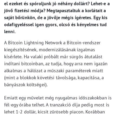
el ezeket és spóroljunk jó néhány dollárt? Lehet-e a
jövő fizetési módja? Megtapasztaltuk a korlátait a
saját bőrünkön, de a jövője mégis ígéretes. Egy kis
odafigyeléssel igen gyors, olcsó és kényelmes tud
lenni.
A Bitcoin Lightning Network a Bitcoin-rendszer
kiegészítésének, modernizálásának izgalmas
kísérlete. Ha valaki próbált már sürgős átutalást
indítani bitcoinban, az tudja, hogy arra nem igazán
alkalmas a hálózat a műszaki paraméterek miatt
(mint a blokkok követési távolsága, kapacitása, a
bányászok költségei).
Emiatt egy művelet még nyugalmas időszakokban is
fél-egy órába telhet. A tranzakció díja pedig most is
lehet 1-2 dollár, kicsit zűrösebb piacon. Korábban