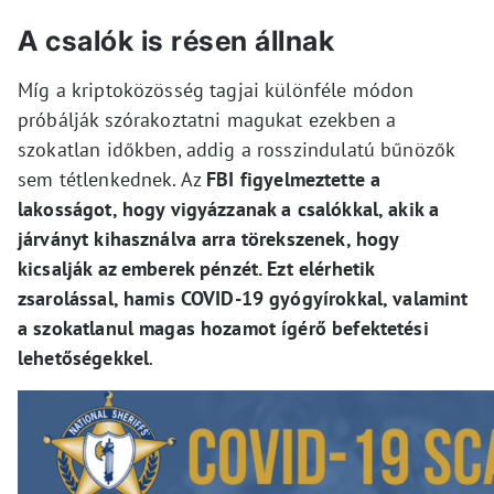
A csalók is résen állnak
Míg a kriptoközösség tagjai különféle módon
próbálják szórakoztatni magukat ezekben a
szokatlan időkben, addig a rosszindulatú bűnözők
sem tétlenkednek. Az
FBI figyelmeztette a
lakosságot, hogy vigyázzanak a csalókkal, akik a
járványt kihasználva arra törekszenek, hogy
kicsalják az emberek pénzét. Ezt elérhetik
zsarolással, hamis COVID-19 gyógyírokkal, valamint
a szokatlanul magas hozamot ígérő befektetési
lehetőségekkel
.