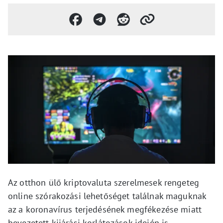
Az otthon ülő kriptovaluta szerelmesek rengeteg
online szórakozási lehetőséget találnak maguknak
az a koronavírus terjedésének megfékezése miatt
bevezetett kijárási korlátozások idején is.