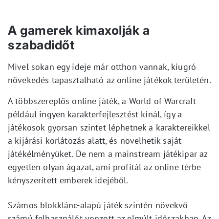
A gamerek kimaxolják a
szabadidőt
Mivel sokan egy ideje már otthon vannak, kiugró
növekedés tapasztalható az online játékok területén.
A többszereplős online játék, a World of Warcraft
például ingyen karakterfejlesztést kínál, így a
játékosok gyorsan szintet léphetnek a karaktereikkel
a kijárási korlátozás alatt, és növelhetik saját
játékélményüket. De nem a mainstream játékipar az
egyetlen olyan ágazat, ami profitál az online térbe
kényszerített emberek idejéből.
Számos blokklánc-alapú játék szintén növekvő
számú felhasználót vonzott az elmúlt időszakban. Az