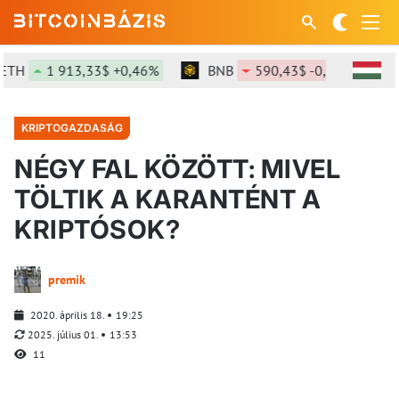
1 913,33$ +0,46%
BNB
590,43$ -0,53%
SOL
KRIPTOGAZDASÁG
NÉGY FAL KÖZÖTT: MIVEL
TÖLTIK A KARANTÉNT A
KRIPTÓSOK?
premik
2020. április 18.
19:25
2025. július 01.
13:53
11