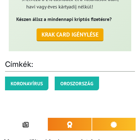
havi vagy éves kártyadíj nélkül!
Készen állsz a mindennapi kriptós fizetésre?
KRAK CARD IGÉNYLÉSE
Címkék:
KORONAVÍRUS
OROSZORSZÁG