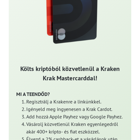
Költs kriptóból közvetlenül a Kraken
Krak Mastercarddal!
MI A TEENDŐD?
Regisztrálj a Krakenre a linkünkkel.
Igényeld meg ingyenesen a Krak Cardot.
Add hozzá Apple Payhez vagy Google Payhez.
Vásárolj közvetlenül Kraken egyenlegedről
akár 400+ kripto- és fiat eszközzel.
Élvezd a 2% cashback-et a vásárlások után,