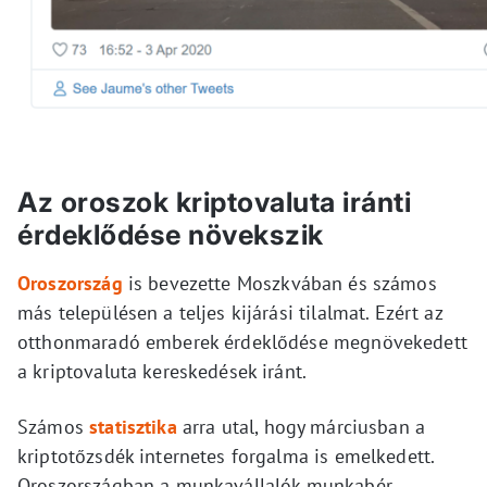
Az oroszok kriptovaluta iránti
érdeklődése növekszik
Oroszország
is bevezette Moszkvában és számos
más településen a teljes kijárási tilalmat. Ezért az
otthonmaradó emberek érdeklődése megnövekedett
a kriptovaluta kereskedések iránt.
Számos
statisztika
arra utal, hogy márciusban a
kriptotőzsdék internetes forgalma is emelkedett.
Oroszországban a munkavállalók munkabér