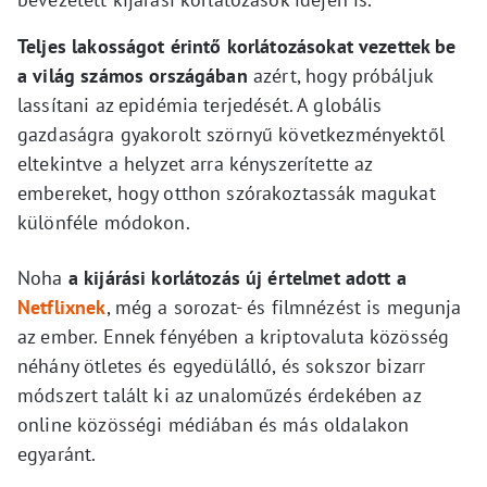
Teljes lakosságot érintő korlátozásokat vezettek be
a világ számos országában
azért, hogy próbáljuk
lassítani az epidémia terjedését. A globális
gazdaságra gyakorolt szörnyű következményektől
eltekintve a helyzet arra kényszerítette az
embereket, hogy otthon szórakoztassák magukat
különféle módokon.
Noha
a kijárási korlátozás új értelmet adott a
Netflixnek
, még a sorozat- és filmnézést is megunja
az ember. Ennek fényében a kriptovaluta közösség
néhány ötletes és egyedülálló, és sokszor bizarr
módszert talált ki az unaloműzés érdekében az
online közösségi médiában és más oldalakon
egyaránt.