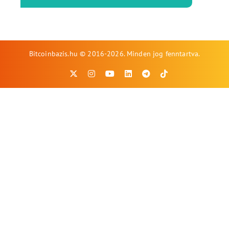
Bitcoinbazis.hu © 2016-2026. Minden jog fenntartva.