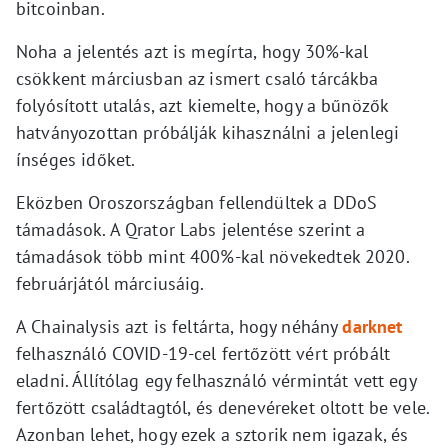
bitcoinban.
Noha a jelentés azt is megírta, hogy 30%-kal
csökkent márciusban az ismert csaló tárcákba
folyósított utalás, azt kiemelte, hogy a bűnözők
hatványozottan próbálják kihasználni a jelenlegi
ínséges időket.
Eközben Oroszországban fellendültek a DDoS
támadások. A Qrator Labs jelentése szerint a
támadások több mint 400%-kal növekedtek 2020.
februárjától márciusáig.
A Chainalysis azt is feltárta, hogy néhány
darknet
felhasználó COVID-19-cel fertőzött vért próbált
eladni. Állítólag egy felhasználó vérmintát vett egy
fertőzött családtagtól, és denevéreket oltott be vele.
Azonban lehet, hogy ezek a sztorik nem igazak, és