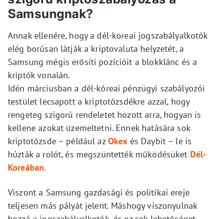
Samsungnak?
Annak ellenére, hogy a dél-koreai jogszabályalkotók
elég borúsan látják a kriptovaluta helyzetét, a
Samsung mégis erősíti pozícióit a blokklánc és a
kriptók vonalán.
Idén márciusban a dél-kóreai pénzügyi szabályozói
testület lecsapott a kriptotőzsdékre azzal, hogy
rengeteg szigorú rendeletet hozott arra, hogyan is
kellene azokat üzemeltetni. Ennek hatására sok
kriptotőzsde – például az
Okex
és Daybit – le is
húzták a rolót, és megszüntették működésüket
Dél-
Koreában
.
Viszont a Samsung gazdasági és politikai ereje
teljesen más pályát jelent. Máshogy viszonyulnak
hozzá a jogszabályalkotók, és ez sok lehetőséget