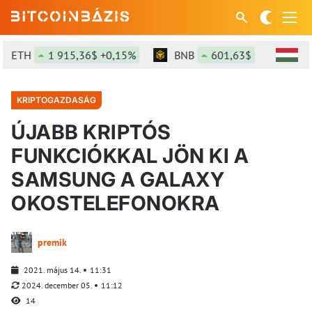
TH
1 915,36$ +0,15%
BNB
601,63$ +0,1%
S
KRIPTOGAZDASÁG
ÚJABB KRIPTÓS
FUNKCIÓKKAL JÖN KI A
SAMSUNG A GALAXY
OKOSTELEFONOKRA
premik
2021. május 14.
11:31
2024. december 05.
11:12
14