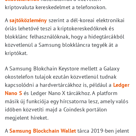
kriptovaluta kereskedelmet a telefonokon.
A
sajtóközlemény
szerint a dél-koreai elektronikai
óriás lehetővé teszi a kriptokereskedőknek és
blokklánc felhasználóknak, hogy a hidegtárcákból
közvetlenül a Samsung blokkláncra tegyék át a
kriptókat.
A Samsung Blokchain Keystore mellett a Galaxy
okostelefon tulajok ezután közvetlenül tudnak
kapcsolódni a hardvertárcákhoz is, például a
Ledger
Nano S
és Ledger Nano X tárcákhoz. A platform
másik új funkciója egy hírcsatorna lesz, amely valós
időben közvetíti majd a Coindesk portálon
megjelent híreket.
A
Samsung Blockchain Wallet
tárca 2019-ben jelent