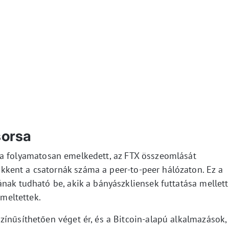
sorsa
sa folyamatosan emelkedett, az FTX összeomlását
kent a csatornák száma a peer-to-peer hálózaton. Ez a
nak tudható be, akik a bányászkliensek futtatása mellett
meltettek.
zínűsíthetően véget ér, és a Bitcoin-alapú alkalmazások,