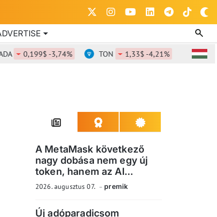
ADVERTISE
0,199$ -3,74%
TON
1,33$ -4,21%
DOT
0,8
A MetaMask következő
nagy dobása nem egy új
token, hanem az AI...
2026. augusztus 07.
premik
Új adóparadicsom