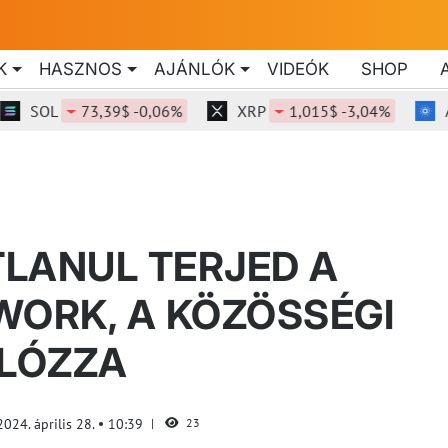
K
HASZNOS
AJÁNLÓK
VIDEÓK
SHOP
SOL
73,39$ -0,06%
XRP
1,015$ -3,04%
ADA
LANUL TERJED A
WORK, A KÖZÖSSÉGI
ÁLÓZZA
2024. április 28.
10:39
23