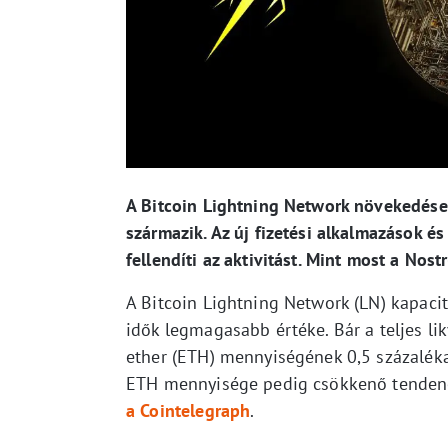
A Bitcoin Lightning Network növekedése 
származik. Az új fizetési alkalmazások é
fellendíti az aktivitást. Mint most a Nostr
A Bitcoin Lightning Network (LN) kapaci
idők legmagasabb értéke. Bár a teljes li
ether (ETH) mennyiségének 0,5 százaléka
ETH mennyisége pedig csökkenő tendenciá
a Cointelegraph
.