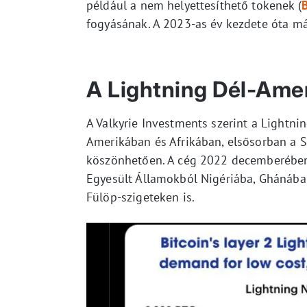
például a nem helyettesíthető tokenek (
fogyásának. A 2023-as év kezdete óta má
A Lightning Dél-Ame
A Valkyrie Investments szerint a Lightni
Amerikában és Afrikában, elsősorban a St
köszönhetően. A cég 2022 decemberében i
Egyesült Államokból Nigériába, Ghánába
Fülöp-szigeteken is.