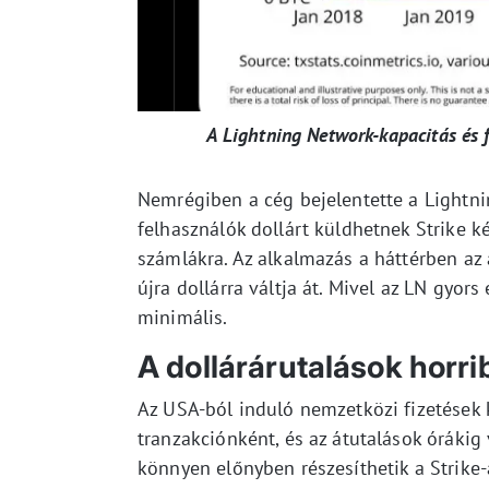
A Lightning Network-kapacitás és 
Nemrégiben a cég bejelentette a Lightnin
felhasználók dollárt küldhetnek Strike 
számlákra. Az alkalmazás a háttérben az 
újra dollárra váltja át. Mivel az LN gyor
minimális.
A dollárárutalások horrib
Az USA-ból induló nemzetközi fizetések 
tranzakciónként, és az átutalások órákig 
könnyen előnyben részesíthetik a Strike