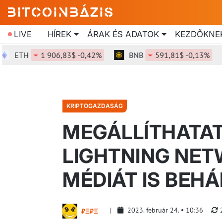
LIVE
HÍREK
ÁRAK ÉS ADATOK
KEZDŐKNE
ETH
1 906,83$ -0,42%
BNB
591,81$ -0,13%
KRIPTOGAZDASÁG
MEGÁLLÍTHATAT
LIGHTNING NET
MÉDIÁT IS BEH
2023. február 24.
10:36
₿Ξ₿Ξ