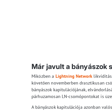
Már javult a bányászok 
Miközben a
Lightning Network
likviditá
követően novemberben drasztikusan csök
bányászok kapitulációjának, elvándorlásá
párhuzamosan LN-csomópontokat is üze
A bányászok kapitulációja azonban valós