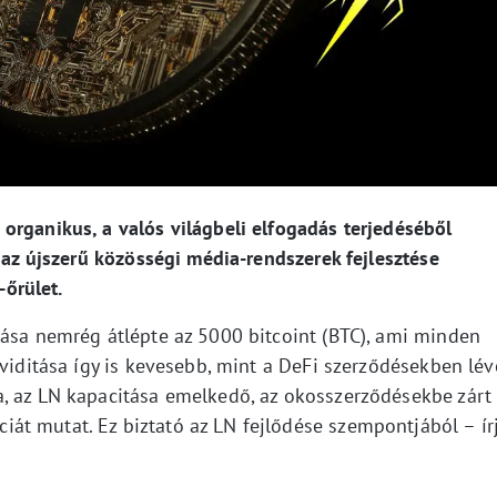
organikus, a valós világbeli elfogadás terjedéséből
s az újszerű közösségi média-rendszerek fejlesztése
-őrület.
tása nemrég átlépte az 5000 bitcoint (BTC), ami minden
kviditása így is kevesebb, mint a DeFi szerződésekben lév
, az LN kapacitása emelkedő, az okosszerződésekbe zárt
t mutat. Ez biztató az LN fejlődése szempontjából – ír