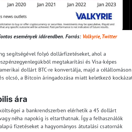
fontos események időrendben. Forrás:
Valkyrie, Twitter
g segítségével folyó dollárfizetéseket, ahol a
készpénzegyenlegükből megtakarítási és Visa-képes
amerikai dollárt BTC-re konvertálja, majd a célállomáson
s és olcsó, a Bitcoin áringadozása miatt keletkező kockáza
ilis ára
költségei a bankrendszerben elérhetik a 45 dollárt
vagy néha napokig is eltarthatnak. Így a felhasználók
-alapú fizetéseket a hagyományos átutalási csatornák