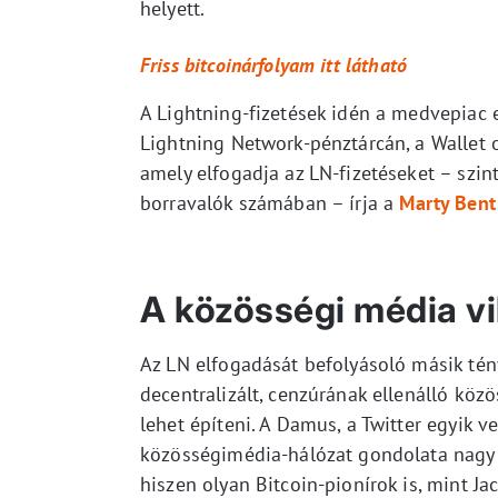
helyett.
Friss b
itcoinárfolya
m itt látható
A Lightning-fizetések idén a medvepiac 
Lightning Network-pénztárcán, a Wallet o
amely elfogadja az LN-fizetéseket – szin
borravalók számában – írja a
Marty Ben
A közösségi média vi
Az LN elfogadását befolyásoló másik ténye
decentralizált, cenzúrának ellenálló kö
lehet építeni. A Damus, a Twitter egyik ve
közösségimédia-hálózat gondolata nagy v
hiszen olyan Bitcoin-pionírok is, mint J