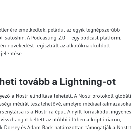
ellenére emelkedtek, péládul az egyik legnépszerűbb
f Satoshin. A Podcasting 2.0 – egy podcast-platform,
tén növekedést regisztrált az alkotóknak küldött
t
jelentése.
heti tovább a Lightning-ot
ző a Nostr elindítása lehetett. A Nostr protokoll globáli
zösségi médiát tesz lehetővé, amelyre médiaalkalmazásoka
rsenytársa is a Nostr-ra épül. A nyílt forráskódú, ingyene
isszhangot keltett az utóbbi időben a kriptópiacon,
ack Dorsey és Adam Back határozottan támogatják a Nostrt