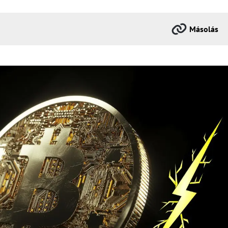
Másolás