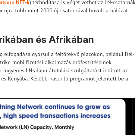
Bitcoin NFT-k
) térhódítása is véget vethet az LN-csatorná
r újra több mint 2000 új csatornával bővült a hálózat.
rikában és Afrikában
ng elfogadása gyorsul a feltörekvő piacokon, például Dél-
rike mobilfizetési alkalmazás erőfeszítéseinek
ngyenes LN-alapú átutalási szolgáltatást indított az
 és Kenyába. Később hasonló programot jelentett be a