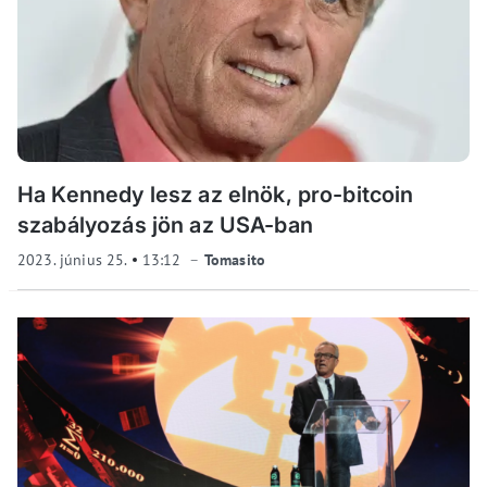
Ha Kennedy lesz az elnök, pro-bitcoin
szabályozás jön az USA-ban
2023. június 25.
13:12
Tomasito