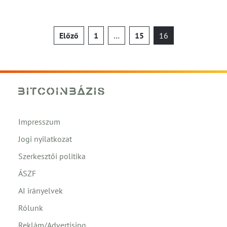
Bejegyzések
Előző
1
…
15
16
lapozása
Impresszum
Jogi nyilatkozat
Szerkesztői politika
ÁSZF
AI irányelvek
Rólunk
Reklám/Advertising