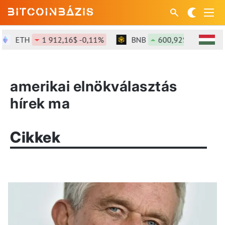
ETH
1 912,16$ -0,11%
BNB
600,92$ +1,54%
amerikai elnökválasztás
hírek ma
Cikkek