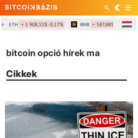
ETH
1 908,51$ -0,17%
BNB
587,88$ -1,13%
bitcoin opció hírek ma
Cikkek