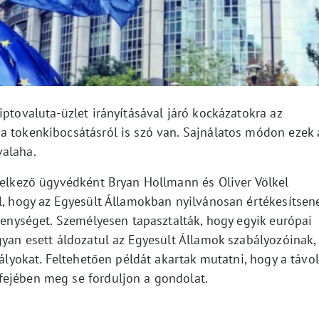
iptovaluta-üzlet irányításával járó kockázatokra az
a tokenkibocsátásról is szó van. Sajnálatos módon ezek 
valaha.
ndelkező ügyvédként Bryan Hollmann és Oliver Völkel
ól, hogy az Egyesült Államokban nyilvánosan értékesítsen
ékenységet. Személyesen tapasztalták, hogy egyik európai
gyan esett áldozatul az Egyesült Államok szabályozóinak,
bályokat. Feltehetően példát akartak mutatni, hogy a távol
fejében meg se forduljon a gondolat.