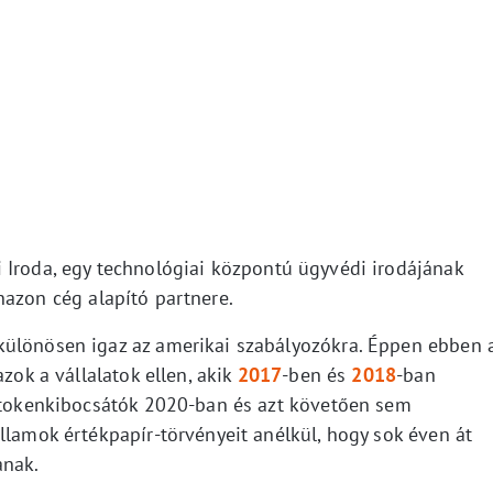
 Iroda, egy technológiai központú ügyvédi irodájának
azon cég alapító partnere.
különösen igaz az amerikai szabályozókra. Éppen ebben 
azok a vállalatok ellen, akik
2017
-ben és
2018
-ban
A tokenkibocsátók 2020-ban és azt követően sem
llamok értékpapír-törvényeit anélkül, hogy sok éven át
ának.