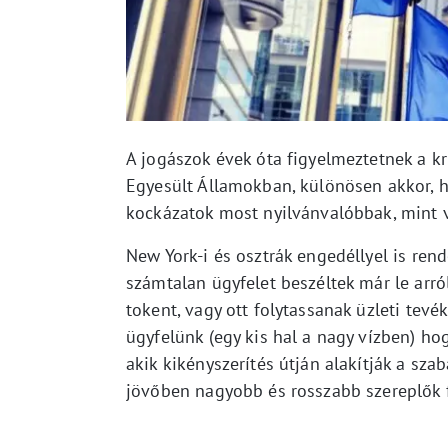
A jogászok évek óta figyelmeztetnek a kr
Egyesült Államokban, különösen akkor, h
kockázatok most nyilvánvalóbbak, mint 
New York-i és osztrák engedéllyel is re
számtalan ügyfelet beszéltek már le arr
tokent, vagy ott folytassanak üzleti tev
ügyfelünk (egy kis hal a nagy vízben) ho
akik kikényszerítés útján alakítják a sza
jövőben nagyobb és rosszabb szereplők 