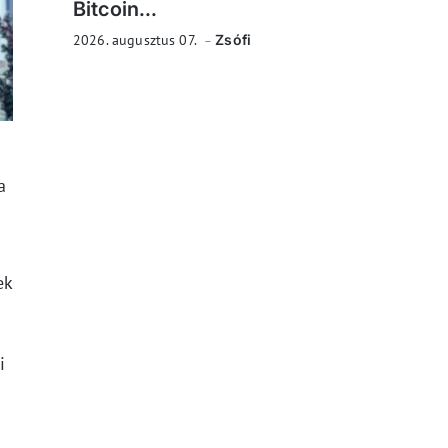
Bitcoin...
2026. augusztus 07.
Zsófi
a
ek
i