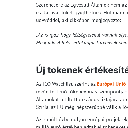
Szerencsére az Egyesült Államok nem az e
eladásával tőkét gyűjthetnek. Hollmann 
ügyvéddel, aki cikkében megjegyezte:
„Az is igaz, hogy kétségtelenül vannak oly
Menj oda. A helyi értékpapír-törvények nem
Új tokenek értékesít
Az ICO Watchlist szerint az
Európai Unió
révén történő tőkebevonás szempontjából.
Államokat a tiltott országok listájára az
Szíria, az EU még népszerűbbé válik a j
Az elmúlt évben olyan európai projektek
millió euró értékben adtak el tokeneket 