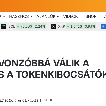
K
HASZNOS
AJÁNLÓK
VIDEÓK
SHOP
SOL
75,53$ +2,24%
XRP
1,041$ +0,93%
ADA
VONZÓBBÁ VÁLIK A
S A TOKENKIBOCSÁTÓ
2025. július 01.
13:12
10