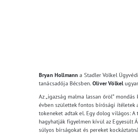
Bryan Hollmann
a Stadler Völkel Ügyvédi
tanácsadója Bécsben.
Oliver Völkel
ugyan
Az „igazság malma lassan őröl” mondás 
évben születtek fontos bírósági ítéletek 
tokeneket adtak el. Egy dolog világos: 
hagyhatják figyelmen kívül az Egyesült Á
súlyos bírságokat és pereket kockáztatn