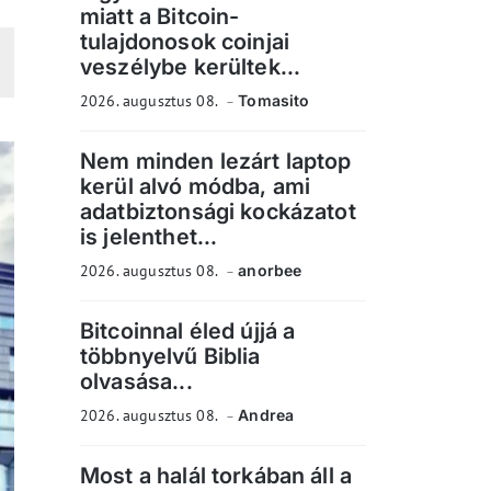
miatt a Bitcoin-
tulajdonosok coinjai
veszélybe kerültek...
2026. augusztus 08.
Tomasito
Nem minden lezárt laptop
kerül alvó módba, ami
adatbiztonsági kockázatot
is jelenthet...
2026. augusztus 08.
anorbee
Bitcoinnal éled újjá a
többnyelvű Biblia
olvasása...
2026. augusztus 08.
Andrea
Most a halál torkában áll a