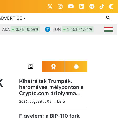
ADVERTISE
0,2$ +0,69%
TON
1,36$ +1,84%
DOT
0,81
K
Kihátráltak Trumpék,
hároméves mélyponton a
Crypto.com árfolyama...
2026. augusztus 08.
Lelo
Figyelem: a BIP-110 fork