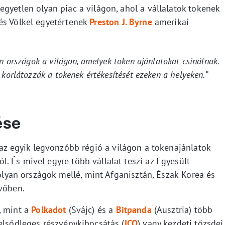
gyetlen olyan piac a világon, ahol a vállalatok tokenek
és Völkel egyetértenek
Preston J. Byrne
amerikai
an országok a világon, amelyek token ajánlatokat csinálnak.
 korlátozzák a tokenek értékesítését ezeken a helyeken.”
ése
az egyik legvonzóbb régió a világon a tokenajánlatok
 És mivel egyre több vállalat teszi az Egyesült
 olyan országok mellé, mint Afganisztán, Észak-Korea és
övőben.
, mint a
Polkadot
(Svájc) és a
Bitpanda
(Ausztria) több
elsődleges részvénykibocsátás (
ICO
) vagy kezdeti tőzsdei