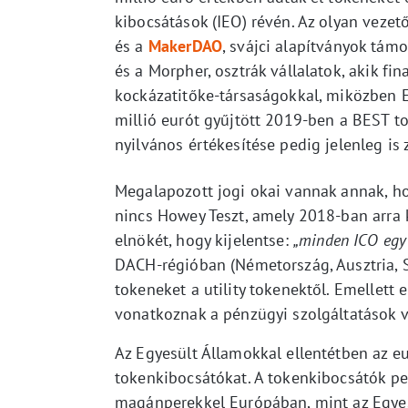
kibocsátások (IEO) révén. Az olyan vezet
és a
MakerDAO
, svájci alapítványok tám
és a Morpher, osztrák vállalatok, akik fi
kockázatitőke-társaságokkal, miközben 
millió eurót gyűjtött 2019-ben a BEST t
nyilvános értékesítése pedig jelenleg is z
Megalapozott jogi okai vannak annak, ho
nincs Howey Teszt, amely 2018-ban arra k
elnökét, hogy kijelentse:
„minden ICO egy 
DACH-régióban (Németország, Ausztria, Sv
tokeneket a utility tokenektől. Emellett 
vonatkoznak a pénzügyi szolgáltatások v
Az Egyesült Államokkal ellentétben az e
tokenkibocsátókat. A tokenkibocsátók pe
magánperekkel Európában, mint az Egye