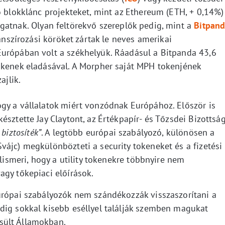
ő blokklánc projekteket, mint az Ethereum (ETH, + 0,14%)
ogatnak. Olyan feltörekvő szereplők pedig, mint a
Bitpan
nanszírozási köröket zártak le neves amerikai
Európában volt a székhelyük. Ráadásul a Bitpanda 43,6
okenek eladásával. A Morpher saját MPH tokenjének
ajlik.
gy a vállalatok miért vonzódnak Európához. Először is
észtette Jay Claytont, az Értékpapír- és Tőzsdei Bizottsá
biztosíték”
. A legtöbb európai szabályozó, különösen a
ájc) megkülönbözteti a security tokeneket és a fizetési
elismeri, hogy a utility tokenekre többnyire nem
agy tőkepiaci előírások.
urópai szabályozók nem szándékozzák visszaszorítani a
dig sokkal kisebb eséllyel találják szemben magukat
sült Államokban.