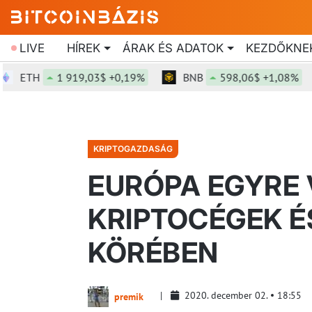
LIVE
HÍREK
ÁRAK ÉS ADATOK
KEZDŐKNE
TH
1 919,03$ +0,19%
BNB
598,06$ +1,08%
KRIPTOGAZDASÁG
EURÓPA EGYRE 
KRIPTOCÉGEK É
KÖRÉBEN
2020. december 02.
18:55
premik