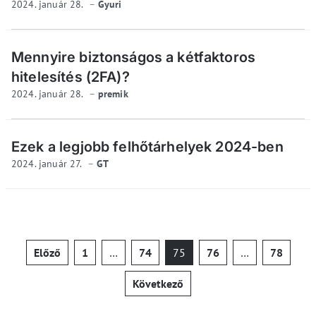
2024. január 28.
Gyuri
Mennyire biztonságos a kétfaktoros
hitelesítés (2FA)?
2024. január 28.
premik
Ezek a legjobb felhőtárhelyek 2024-ben
2024. január 27.
GT
Bejegyzések
Előző
1
…
74
75
76
…
78
lapozása
Következő