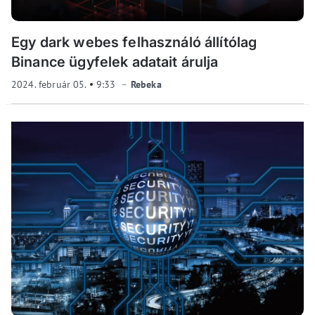
Egy dark webes felhasználó állítólag
Binance ügyfelek adatait árulja
2024. február 05.
9:33
Rebeka