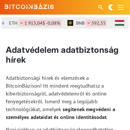
ETH
1 913,04$ -0,08%
BNB
592,55$ -1,3%
Adatvédelem adatbiztonság
hírek
Adatbiztonsági hírek és elemzések a
BitcoinBázison! Itt mindent megtudhatsz a
kiberbiztonságról, adatvédelemről és online
fenyegetésekről. Ismerd meg a legújabb
technológiákat, amelyek
segítenek megvédeni a
személyes adataidat és online identitásodat
.
Napjainkban az adatbiztonság elengedhetetlen,