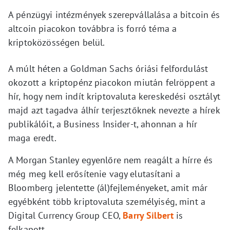
A pénzügyi intézmények szerepvállalása a bitcoin és
altcoin piacokon továbbra is forró téma a
kriptoközösségen belül.
A múlt héten a Goldman Sachs óriási felfordulást
okozott a kriptopénz piacokon miután felröppent a
hír, hogy nem indít kriptovaluta kereskedési osztályt
majd azt tagadva álhír terjesztőknek nevezte a hírek
publikálóit, a Business Insider-t, ahonnan a hír
maga eredt.
A Morgan Stanley egyenlőre nem reagált a hírre és
még meg kell erősítenie vagy elutasítani a
Bloomberg jelentette (ál)fejleményeket, amit már
egyébként több kriptovaluta személyiség, mint a
Digital Currency Group CEO,
Barry Silbert
is
felkapott.