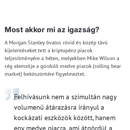
Most akkor mi az igazság?
A Morgan Stanley óvatos rövid és közép távú
kijelentéseket tett a kriptopénz piacok
teljesítményére a héten, melyekben Mike Wilson a
cég elemzője a gördülő medve piacok (rolling bear
market) beköszöntére figyelmeztet.
Felhívásunk nem a szimultán nagy
volumenű átárazásra irányul a
kockázati eszközök között, hanem
egy medve piacra, ami átgördül a