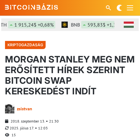
H
1 915,24$ +0,68%
BNB
593,83$ +1,3%
SO
KRIPTOGAZDASÁG
MORGAN STANLEY MEG NEM
ERŐSÍTETT HÍREK SZERINT
BITCOIN SWAP
KERESKEDÉST INDÍT
zsistvan
2018. szeptember 13.
21:30
2025. július 17.
12:03
15