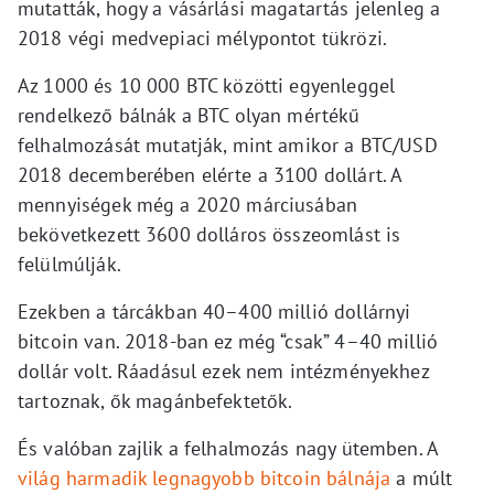
mutatták, hogy a vásárlási magatartás jelenleg a
2018 végi medvepiaci mélypontot tükrözi.
Az 1000 és 10 000 BTC közötti egyenleggel
rendelkező bálnák a BTC olyan mértékű
felhalmozását mutatják, mint amikor a BTC/USD
2018 decemberében elérte a 3100 dollárt. A
mennyiségek még a 2020 márciusában
bekövetkezett 3600 dolláros összeomlást is
felülmúlják.
Ezekben a tárcákban 40–400 millió dollárnyi
bitcoin van. 2018-ban ez még “csak” 4–40 millió
dollár volt. Ráadásul ezek nem intézményekhez
tartoznak, ők magánbefektetők.
És valóban zajlik a felhalmozás nagy ütemben. A
világ harmadik legnagyobb bitcoin bálnája
a múlt