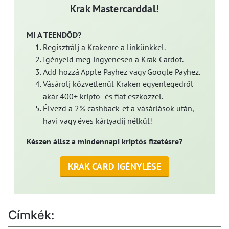
Krak Mastercarddal!
MI A TEENDŐD?
Regisztrálj a Krakenre a linkünkkel.
Igényeld meg ingyenesen a Krak Cardot.
Add hozzá Apple Payhez vagy Google Payhez.
Vásárolj közvetlenül Kraken egyenlegedről
akár 400+ kripto- és fiat eszközzel.
Élvezd a 2% cashback-et a vásárlások után,
havi vagy éves kártyadíj nélkül!
Készen állsz a mindennapi kriptós fizetésre?
KRAK CARD IGÉNYLÉSE
Címkék: