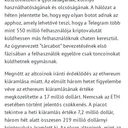
használhatóságának és olcsóságának. A hálózat a
héten jelentette be, hogy egy olyan botot adnak az
apphoz, amely lehetővé teszi, hogy a Telegram több
mint 550 millió felhasználója kriptovalutát
küldhessen más felhasználóknak chaten keresztül.
Az úgynevezett “tárcabot” bevezetésének első
fázisában a felhasználók egyelőre csak toncoinokat
küldhetnek egymásnak.
Megnőtt az altcoinok iránti érdeklődés az ethereum
kiáramlása miatt. Az elmúlt három hetet figyelembe
véve az ethereum kiáramlásának értéke
megközelítette a 17 millió dollárt. Nemcsak az ETH
esetében történt jelentős csökkenés. A piacot
tekintve a heti kiáramlás értéke 7,2 millió dollár,
három hét alatt összesen 219 millió dollárnyi
kriptovaluta áramlott ki. Az olyan altcoinok, mint az