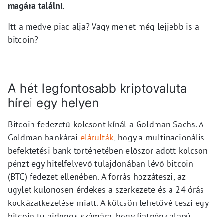
magára találni.
Itt a medve piac alja? Vagy mehet még lejjebb is a
bitcoin?
A hét legfontosabb kriptovaluta
hírei egy helyen
Bitcoin fedezetű kölcsönt kínál a Goldman Sachs. A
Goldman bankárai
elárulták
, hogy a multinacionális
befektetési bank történetében először adott kölcsön
pénzt egy hitelfelvevő tulajdonában lévő bitcoin
(BTC) fedezet ellenében. A forrás hozzáteszi, az
ügylet különösen érdekes a szerkezete és a 24 órás
kockázatkezelése miatt. A kölcsön lehetővé teszi egy
bitcoin tulajdonos számára, hogy fiatpénz alapú,