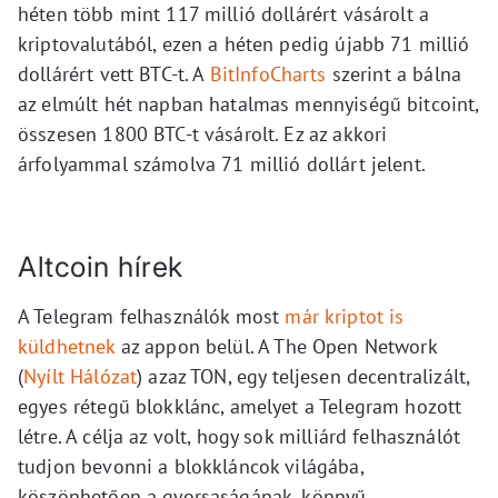
héten több mint 117 millió dollárért vásárolt a
kriptovalutából, ezen a héten pedig újabb 71 millió
dollárért vett BTC-t. A
BitInfoCharts
szerint a bálna
az elmúlt hét napban hatalmas mennyiségű bitcoint,
összesen 1800 BTC-t vásárolt. Ez az akkori
árfolyammal számolva 71 millió dollárt jelent.
Altcoin hírek
A Telegram felhasználók most
már kriptot is
küldhetnek
az appon belül. A The Open Network
(
Nyílt Hálózat
) azaz TON, egy teljesen decentralizált,
egyes rétegű blokklánc, amelyet a Telegram hozott
létre. A célja az volt, hogy sok milliárd felhasználót
tudjon bevonni a blokkláncok világába,
köszönhetően a gyorsaságának, könnyű