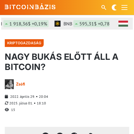
 918,36$ +0,19%
BNB
595,31$ +0,78%
SOL
KRIPTOGAZDASÁG
NAGY BUKÁS ELŐTT ÁLL A
BITCOIN?
Zsófi
2022. április 29.
20:04
2025. július 01.
18:10
15