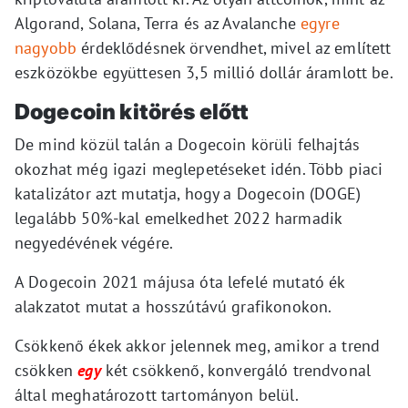
Algorand, Solana, Terra és az Avalanche
egyre
nagyobb
érdeklődésnek örvendhet, mivel az említett
eszközökbe együttesen 3,5 millió dollár áramlott be.
Dogecoin kitörés előtt
De mind közül talán a Dogecoin körüli felhajtás
okozhat még igazi meglepetéseket idén. Több piaci
katalizátor azt mutatja, hogy a Dogecoin (DOGE)
legalább 50%-kal emelkedhet 2022 harmadik
negyedévének végére.
A Dogecoin 2021 májusa óta lefelé mutató ék
alakzatot mutat a hosszútávú grafikonokon.
Csökkenő ékek akkor jelennek meg, amikor a trend
csökken
egy
két csökkenő, konvergáló trendvonal
által meghatározott tartományon belül.