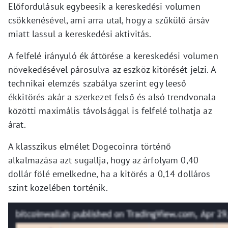
Előfordulásuk egybeesik a kereskedési volumen
csökkenésével, ami arra utal, hogy a szűkülő ársáv
miatt lassul a kereskedési aktivitás.
A felfelé irányuló ék áttörése a kereskedési volumen
növekedésével párosulva az eszköz kitörését jelzi. A
technikai elemzés szabálya szerint egy leeső
ékkitörés akár a szerkezet felső és alsó trendvonala
közötti maximális távolsággal is felfelé tolhatja az
árat.
A klasszikus elmélet Dogecoinra történő
alkalmazása azt sugallja, hogy az árfolyam 0,40
dollár fölé emelkedne, ha a kitörés a 0,14 dolláros
szint közelében történik.