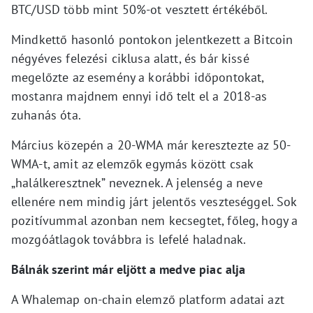
BTC/USD több mint 50%-ot vesztett értékéből.
Mindkettő hasonló pontokon jelentkezett a Bitcoin
négyéves felezési ciklusa alatt, és bár kissé
megelőzte az esemény a korábbi időpontokat,
mostanra majdnem ennyi idő telt el a 2018-as
zuhanás óta.
Március közepén a 20-WMA már keresztezte az 50-
WMA-t, amit az elemzők egymás között csak
„halálkeresztnek” neveznek. A jelenség a neve
ellenére nem mindig járt jelentős veszteséggel. Sok
pozitívummal azonban nem kecsegtet, főleg, hogy a
mozgóátlagok továbbra is lefelé haladnak.
Bálnák szerint már eljött a medve piac alja
A Whalemap on-chain elemző platform adatai azt