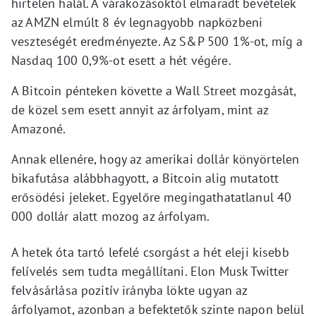
hirtelen halál. A várakozásoktól elmaradt bevételek
az AMZN elmúlt 8 év legnagyobb napközbeni
veszteségét eredményezte. Az S&P 500 1%-ot, míg a
Nasdaq 100 0,9%-ot esett a hét végére.
A Bitcoin pénteken követte a Wall Street mozgását,
de közel sem esett annyit az árfolyam, mint az
Amazoné.
Annak ellenére, hogy az amerikai dollár könyörtelen
bikafutása alábbhagyott, a Bitcoin alig mutatott
erősödési jeleket. Egyelőre megingathatatlanul 40
000 dollár alatt mozog az árfolyam.
A hetek óta tartó lefelé csorgást a hét eleji kisebb
felívelés sem tudta megállítani. Elon Musk Twitter
felvásárlása pozitív irányba lökte ugyan az
árfolyamot, azonban a befektetők szinte napon belül