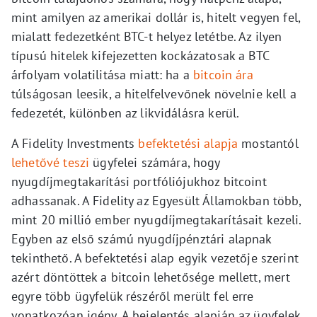
mint amilyen az amerikai dollár is, hitelt vegyen fel,
mialatt fedezetként BTC-t helyez letétbe. Az ilyen
típusú hitelek kifejezetten kockázatosak a BTC
árfolyam volatilitása miatt: ha a
bitcoin ára
túlságosan leesik, a hitelfelvevőnek növelnie kell a
fedezetét, különben az likvidálásra kerül.
A Fidelity Investments
befektetési alapja
mostantól
lehetővé teszi
ügyfelei számára, hogy
nyugdíjmegtakarítási portfóliójukhoz bitcoint
adhassanak. A Fidelity az Egyesült Államokban több,
mint 20 millió ember nyugdíjmegtakarításait kezeli.
Egyben az első számú nyugdíjpénztári alapnak
tekinthető. A befektetési alap egyik vezetője szerint
azért döntöttek a bitcoin lehetősége mellett, mert
egyre több ügyfelük részéről merült fel erre
vonatkozóan igény. A bejelentés alapján az ügyfelek