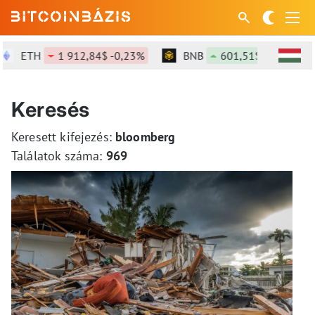
ETH
1 912,84$ -0,23%
BNB
601,51$ +1,51%
Keresés
Keresett kifejezés:
bloomberg
Találatok száma:
969