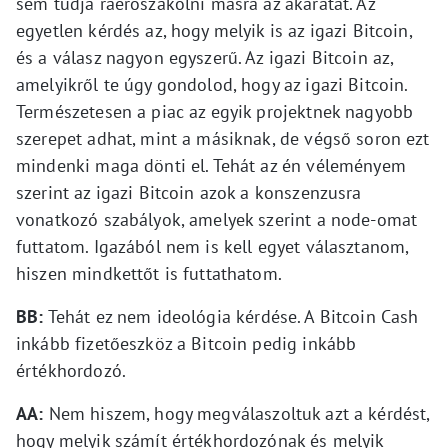
sem tudja ráerőszakolni másra az akaratát. Az
egyetlen kérdés az, hogy melyik is az igazi Bitcoin,
és a válasz nagyon egyszerű. Az igazi Bitcoin az,
amelyikről te úgy gondolod, hogy az igazi Bitcoin.
Természetesen a piac az egyik projektnek nagyobb
szerepet adhat, mint a másiknak, de végső soron ezt
mindenki maga dönti el. Tehát az én véleményem
szerint az igazi Bitcoin azok a konszenzusra
vonatkozó szabályok, amelyek szerint a node-omat
futtatom. Igazából nem is kell egyet választanom,
hiszen mindkettőt is futtathatom.
BB:
Tehát ez nem ideológia kérdése. A Bitcoin Cash
inkább fizetőeszköz a Bitcoin pedig inkább
értékhordozó.
AA:
Nem hiszem, hogy megválaszoltuk azt a kérdést,
hogy melyik számít értékhordozónak és melyik