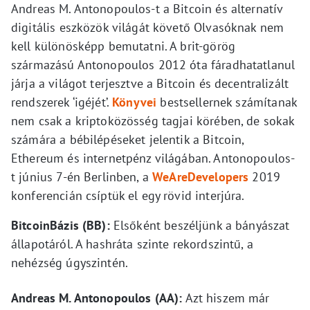
Andreas M. Antonopoulos-t a Bitcoin és alternatív
digitális eszközök világát követő Olvasóknak nem
kell különösképp bemutatni. A brit-görög
származású Antonopoulos 2012 óta fáradhatatlanul
járja a világot terjesztve a Bitcoin és decentralizált
rendszerek ‘igéjét’.
Könyvei
bestsellernek számítanak
nem csak a kriptoközösség tagjai körében, de sokak
számára a bébilépéseket jelentik a Bitcoin,
Ethereum és internetpénz világában. Antonopoulos-
t június 7-én Berlinben, a
WeAreDevelopers
2019
konferencián csíptük el egy rövid interjúra.
BitcoinBázis (BB):
Elsőként beszéljünk a bányászat
állapotáról. A hashráta szinte rekordszintű, a
nehézség úgyszintén.
Andreas M. Antonopoulos (AA):
Azt hiszem már