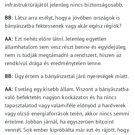
infrastruktúrájától jelenleg nincs biztonságosabb.
BB:
Látsz arra esélyt, hogy a jövőben országok is
bányászatba fektessenek vagy akár egész régiók?
AA:
Ezt nehéz előre látni. Jelenleg egyetlen
államhatalom sem vesz részt benne és egyidejűleg
nem is tudják megtámadni a rendszert, hiszen az
rendkívül drága és eredménytelen lenne.
BB:
Úgy értem a bányászattal járó nyereségek miatt.
AA:
Esetleg egy kisebb állam. Viszont a bányászatba
való befektetés nagyon kockázatos és ha nincs
tapasztalatod vagy valamiféle előnyöd a hardverek
vagy olcsó energiaforrások terén, akkor nincs semmi
értelme. Jobban járnál, ha egyszerűen bitcoint
vennél. Sok ember kipróbálta már ezt és rájött, hogy