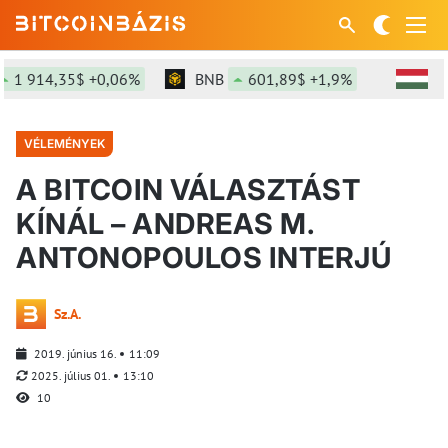
14,35$ +0,06%
BNB
601,89$ +1,9%
SOL
75,
VÉLEMÉNYEK
A BITCOIN VÁLASZTÁST
KÍNÁL – ANDREAS M.
ANTONOPOULOS INTERJÚ
Sz.A.
2019. június 16.
11:09
2025. július 01.
13:10
10