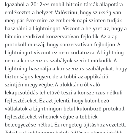
Igazából a 2012-es mobil bitcoin tárcák állapotára
emlékeztet a helyzet. Valószínű, hogy szükség van
még pár évre mire az emberek napi szinten tudják
használni a Lightningot. Viszont a helyzet az, hogy a
bitcoin rendkívül konzervatívan fejlődik. Az alap
protokoll muszáj, hogy konzervatívan fejlődjön. A
Lightningot viszont ez nem korlátozza. A Lightning
nem a konszenzus szabályok szerint működik. A
Lightning használja a konszenzus szabályokat, hogy
biztonságos legyen, de a többi az applikáció
szintjén megy végbe. A blokkláncról való
lekapcsolódás lehetővé teszi a konszenzus nélküli
fejlesztéseket. Ez azt jelenti, hogy különböző
vállalatok a Lightningon belül különböző protokoll
fejlesztéseket vihetnek végbe a többiek
beleegyezése nélkül. Ez rengeteg újításhoz vezetett.
Tehát az Lightningon belüli újítások üteme inkább