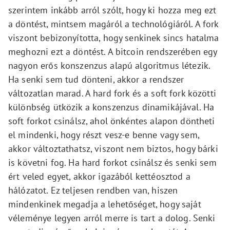
szerintem inkább arról szólt, hogy ki hozza meg ezt
a döntést, mintsem magáról a technológiáról. A fork
viszont bebizonyította, hogy senkinek sincs hatalma
meghozni ezt a döntést. A bitcoin rendszerében egy
nagyon erős konszenzus alapú algoritmus létezik.
Ha senki sem tud dönteni, akkor a rendszer
változatlan marad. A hard fork és a soft fork közötti
különbség ütközik a konszenzus dinamikájával. Ha
soft forkot csinálsz, ahol önkéntes alapon döntheti
el mindenki, hogy részt vesz-e benne vagy sem,
akkor változtathatsz, viszont nem biztos, hogy bárki
is követni fog. Ha hard forkot csinálsz és senki sem
ért veled egyet, akkor igazából kettéosztod a
hálózatot. Ez teljesen rendben van, hiszen
mindenkinek megadja a lehetőséget, hogy saját
véleménye legyen arról merre is tart a dolog. Senki