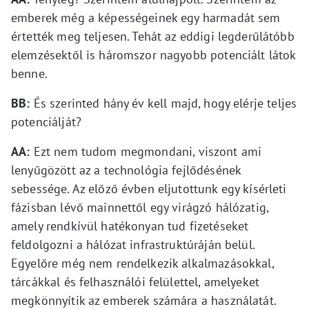
emberek még a képességeinek egy harmadát sem
értették meg teljesen. Tehát az eddigi legderűlátóbb
elemzésektől is háromszor nagyobb potenciált látok
benne.
BB:
És szerinted hány év kell majd, hogy elérje teljes
potenciálját?
AA:
Ezt nem tudom megmondani, viszont ami
lenyűgözött az a technológia fejlődésének
sebessége. Az előző évben eljutottunk egy kísérleti
fázisban lévő mainnettől egy virágzó hálózatig,
amely rendkívül hatékonyan tud fizetéseket
feldolgozni a hálózat infrastruktúráján belül.
Egyelőre még nem rendelkezik alkalmazásokkal,
tárcákkal és felhasználói felülettel, amelyeket
megkönnyítik az emberek számára a használatát.