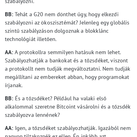
szabályozni.
BB:
Tehát a G20 nem dönthet úgy, hogy elkezdi
szabályozni az ökoszisztémát? Jelenleg egy globális
szintű szabályzáson dolgoznak a blokklánc
technológiát illetően.
AA:
A protokollra semmilyen hatásuk nem lehet.
Szabályozhatják a bankokat és a tőzsdéket, viszont
a protokollt nem tudják megváltoztatni. Nem tudják
megállítani az embereket abban, hogy programokat
írjanak.
BB:
És a tőzsdéket? Például ha valaki első
alkalommal szeretne Bitcoint vásárolni és a tőzsdék
szabályozva lennének?
AA:
Igen, a tőzsdéket szabályozhatják. Igazából nem
nagyon tiltakoznék ez ellen. Én inkább azt