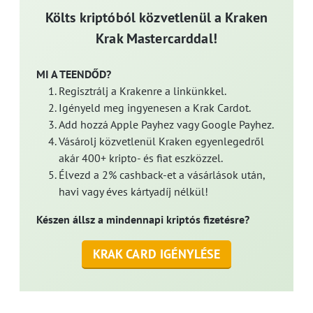
Költs kriptóból közvetlenül a Kraken
Krak Mastercarddal!
MI A TEENDŐD?
Regisztrálj a Krakenre a linkünkkel.
Igényeld meg ingyenesen a Krak Cardot.
Add hozzá Apple Payhez vagy Google Payhez.
Vásárolj közvetlenül Kraken egyenlegedről
akár 400+ kripto- és fiat eszközzel.
Élvezd a 2% cashback-et a vásárlások után,
havi vagy éves kártyadíj nélkül!
Készen állsz a mindennapi kriptós fizetésre?
KRAK CARD IGÉNYLÉSE