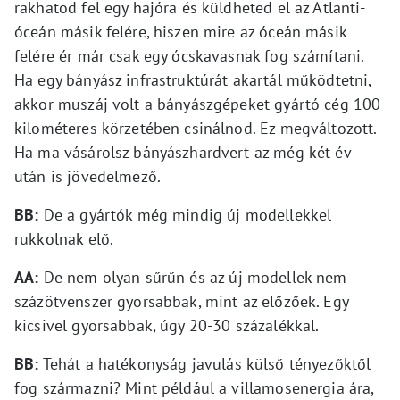
rakhatod fel egy hajóra és küldheted el az Atlanti-
óceán másik felére, hiszen mire az óceán másik
felére ér már csak egy ócskavasnak fog számítani.
Ha egy bányász infrastruktúrát akartál működtetni,
akkor muszáj volt a bányászgépeket gyártó cég 100
kilométeres körzetében csinálnod. Ez megváltozott.
Ha ma vásárolsz bányászhardvert az még két év
után is jövedelmező.
BB:
De a gyártók még mindig új modellekkel
rukkolnak elő.
AA:
De nem olyan sűrűn és az új modellek nem
százötvenszer gyorsabbak, mint az előzőek. Egy
kicsivel gyorsabbak, úgy 20-30 százalékkal.
BB:
Tehát a hatékonyság javulás külső tényezőktől
fog származni? Mint például a villamosenergia ára,