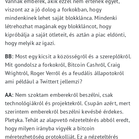
Vannak emberek, akik ezzel nem értenek egyet,
viszont az a jó dolog a forkokban, hogy
mindenkinek lehet saját blokklánca. Mindenki
létrehozhat magának egy blokkláncot, hogy
kipróbálja a saját ötleteit, és aztán a piac eldönti,
hogy melyik az igazi.
BB:
Most egy kicsit a közösségről és a szereplőkről.
Mit gondolsz a forkokról, Bitcoin Cashről, Craig
Wrightról, Roger Verről és a feudális állapotokról
ami például a Twittert jellemzi?
AA:
Nem szoktam emberekről beszélni, csak
technológiákról és projektekről. Csupán azért, mert
szerintem emberekről beszélni kevésbé érdekes.
Pletyka. Tehát az alapvető nézeteltérés abból eredt,
hogy milyen irányba vigyék a bitcoin
méretezhetőség protokollját. Ez a nézeteltérés