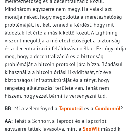
méretezhetőség és a decentralizáció közül.
Mindhárom egyszerre nem megy. Ha valaki azt
mondja neked, hogy megoldotta a méretezhetőség
problémáját, fel kell tenned a kérdést, hogy mit
áldoztak fel érte a másik kettő közül. A Lightning
viszont megoldja a méretezhetőséget a biztonság
és a decentralizáció feláldozása nélkül. Ezt úgy oldja
meg, hogy a decentralizáció és a biztonság
problémáját a bitcoin protokolljára bízza. Ráadásul
kihasználja a bitcoin óriási likviditását, tíz éve
biztonságos infrastruktúráját és a tényt, hogy
rengeteg alkalmazási területe van. Tehát nem
hiszem, hogy ezzel bármi is versenyezni tud.
BB:
Mi a véleményed a
Taprootról
és a
CoinJoinról
?
AA:
Tehát a Schnorr, a Taproot és a Tapscript
egyszerre lettek javasolva, mint a
SegWit
második