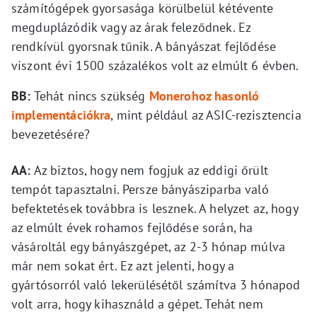
számítógépek gyorsasága körülbelül kétévente
megduplázódik vagy az árak feleződnek. Ez
rendkívül gyorsnak tűnik. A bányászat fejlődése
viszont évi 1500 százalékos volt az elmúlt 6 évben.
BB:
Tehát nincs szükség
Monerohoz hasonló
implementációkra
, mint például az ASIC-rezisztencia
bevezetésére?
AA:
Az biztos, hogy nem fogjuk az eddigi őrült
tempót tapasztalni. Persze bányásziparba való
befektetések továbbra is lesznek. A helyzet az, hogy
az elmúlt évek rohamos fejlődése során, ha
vásároltál egy bányászgépet, az 2-3 hónap múlva
már nem sokat ért. Ez azt jelenti, hogy a
gyártósorról való lekerülésétől számítva 3 hónapod
volt arra, hogy kihasználd a gépet. Tehát nem