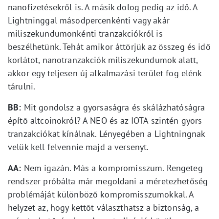
nanofizetésekről is. A másik dolog pedig az idő. A
Lightninggal másodpercenkénti vagy akár
miliszekundumonkénti tranzakciókról is
beszélhetünk. Tehát amikor áttörjük az összeg és idő
korlátot, nanotranzakciók miliszekundumok alatt,
akkor egy teljesen új alkalmazási terület fog elénk
tárulni.
BB:
Mit gondolsz a gyorsaságra és skálázhatóságra
építő altcoinokról? A NEO és az IOTA szintén gyors
tranzakciókat kínálnak. Lényegében a Lightningnak
velük kell felvennie majd a versenyt.
AA:
Nem igazán. Más a kompromisszum. Rengeteg
rendszer próbálta már megoldani a méretezhetőség
problémáját különböző kompromisszumokkal. A
helyzet az, hogy kettőt választhatsz a biztonság, a