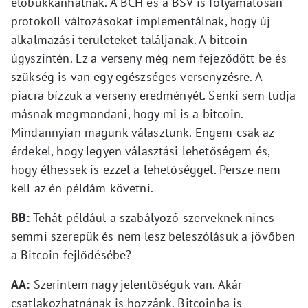
előbukkanhatnak. A BCH és a BSV is folyamatosan
protokoll változásokat implementálnak, hogy új
alkalmazási területeket találjanak. A bitcoin
úgyszintén. Ez a verseny még nem fejeződött be és
szükség is van egy egészséges versenyzésre. A
piacra bízzuk a verseny eredményét. Senki sem tudja
másnak megmondani, hogy mi is a bitcoin.
Mindannyian magunk választunk. Engem csak az
érdekel, hogy legyen választási lehetőségem és,
hogy élhessek is ezzel a lehetőséggel. Persze nem
kell az én példám követni.
BB:
Tehát például a szabályozó szerveknek nincs
semmi szerepük és nem lesz beleszólásuk a jövőben
a Bitcoin fejlődésébe?
AA:
Szerintem nagy jelentőségük van. Akár
csatlakozhatnának is hozzánk. Bitcoinba is