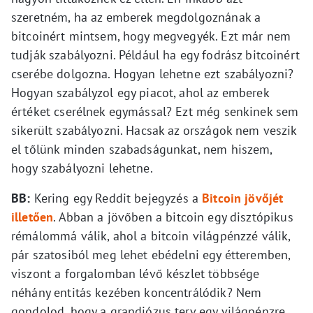
szeretném, ha az emberek megdolgoznának a
bitcoinért mintsem, hogy megvegyék. Ezt már nem
tudják szabályozni. Például ha egy fodrász bitcoinért
cserébe dolgozna. Hogyan lehetne ezt szabályozni?
Hogyan szabályzol egy piacot, ahol az emberek
értéket cserélnek egymással? Ezt még senkinek sem
sikerült szabályozni. Hacsak az országok nem veszik
el tőlünk minden szabadságunkat, nem hiszem,
hogy szabályozni lehetne.
BB:
Kering egy Reddit bejegyzés a
Bitcoin jövőjét
illetően
. Abban a jövőben a bitcoin egy disztópikus
rémálommá válik, ahol a bitcoin világpénzzé válik,
pár szatosiból meg lehet ebédelni egy étteremben,
viszont a forgalomban lévő készlet többsége
néhány entitás kezében koncentrálódik? Nem
gondolod, hogy a grandiózus terv egy világpénzre