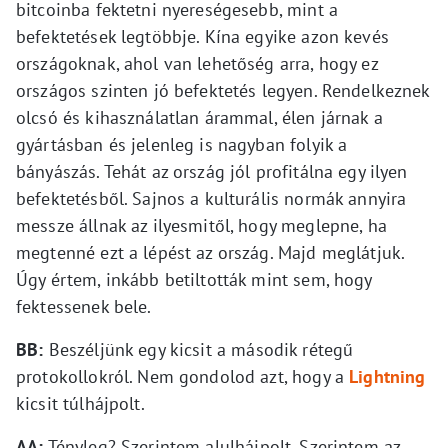
bitcoinba fektetni nyereségesebb, mint a
befektetések legtöbbje. Kína egyike azon kevés
országoknak, ahol van lehetőség arra, hogy ez
országos szinten jó befektetés legyen. Rendelkeznek
olcsó és kihasználatlan árammal, élen járnak a
gyártásban és jelenleg is nagyban folyik a
bányászás. Tehát az ország jól profitálna egy ilyen
befektetésből. Sajnos a kulturális normák annyira
messze állnak az ilyesmitől, hogy meglepne, ha
megtenné ezt a lépést az ország. Majd meglátjuk.
Úgy értem, inkább betiltották mint sem, hogy
fektessenek bele.
BB:
Beszéljünk egy kicsit a második rétegű
protokollokról. Nem gondolod azt, hogy a
Lightning
kicsit túlhájpolt.
AA:
Tényleg? Szerintem alulhájpolt. Szerintem az