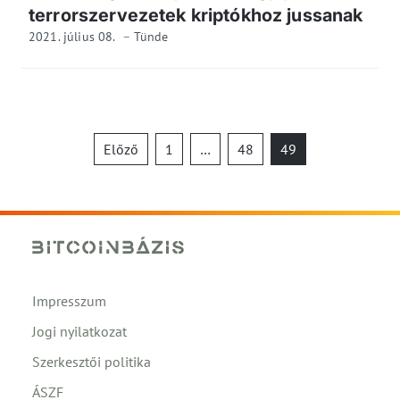
terrorszervezetek kriptókhoz jussanak
2021. július 08.
Tünde
Bejegyzések
Előző
1
…
48
49
lapozása
Impresszum
Jogi nyilatkozat
Szerkesztői politika
ÁSZF