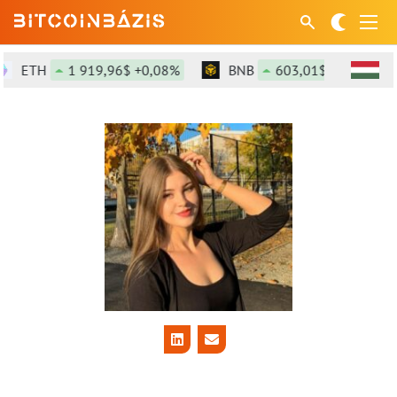
ETH
1 919,96$ +0,08%
BNB
603,01$ +1,44%