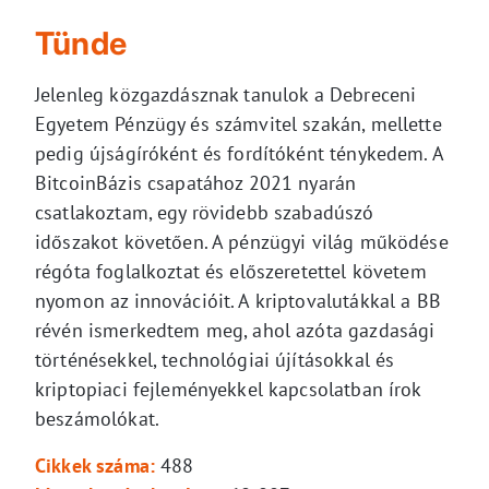
Tünde
Jelenleg közgazdásznak tanulok a Debreceni
Egyetem Pénzügy és számvitel szakán, mellette
pedig újságíróként és fordítóként ténykedem. A
BitcoinBázis csapatához 2021 nyarán
csatlakoztam, egy rövidebb szabadúszó
időszakot követően. A pénzügyi világ működése
régóta foglalkoztat és előszeretettel követem
nyomon az innovációit. A kriptovalutákkal a BB
révén ismerkedtem meg, ahol azóta gazdasági
történésekkel, technológiai újításokkal és
kriptopiaci fejleményekkel kapcsolatban írok
beszámolókat.
Cikkek száma:
488