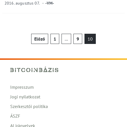
2016. augusztus 07.
-VM-
Bejegyzések
Előző
1
…
9
10
lapozása
Impresszum
Jogi nyilatkozat
Szerkesztői politika
ÁSZF
AI irányelvek