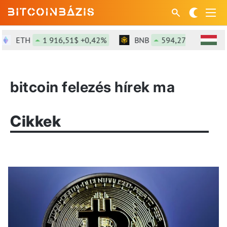
ETH
1 916,51$ +0,42%
BNB
594,27$ +1,14%
bitcoin felezés hírek ma
Cikkek