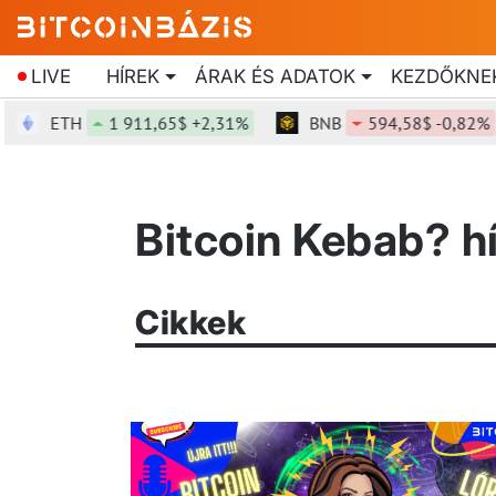
LIVE
HÍREK
ÁRAK ÉS ADATOK
KEZDŐKNE
ETH
1 911,65$ +2,31%
BNB
594,58$ -0,82%
Bitcoin Kebab? h
Cikkek