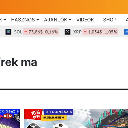
K
HASZNOS
AJÁNLÓK
VIDEÓK
SHOP
SOL
73,86$ -0,16%
XRP
1,054$ -1,05%
írek ma