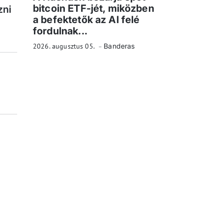
bitcoin ETF-jét, miközben
zni
a befektetők az AI felé
fordulnak...
2026. augusztus 05.
Banderas