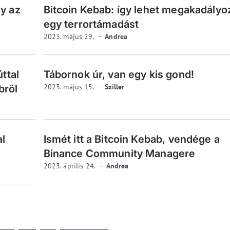
ly az
Bitcoin Kebab: így lehet megakadályo
egy terrortámadást
2023. május 29.
Andrea
úttal
Tábornok úr, van egy kis gond!
2023. május 15.
Sziller
bről
al
Ismét itt a Bitcoin Kebab, vendége a
Binance Community Managere
2023. április 24.
Andrea