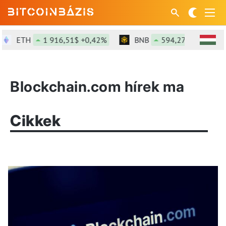
ETH
1 916,51$ +0,42%
BNB
594,27$ +1,14%
Blockchain.com hírek ma
Cikkek