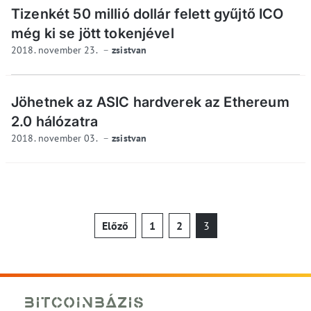
Tizenkét 50 millió dollár felett gyűjtő ICO
még ki se jött tokenjével
2018. november 23.
zsistvan
Jöhetnek az ASIC hardverek az Ethereum
2.0 hálózatra
2018. november 03.
zsistvan
Bejegyzések
Előző
1
2
3
lapozása