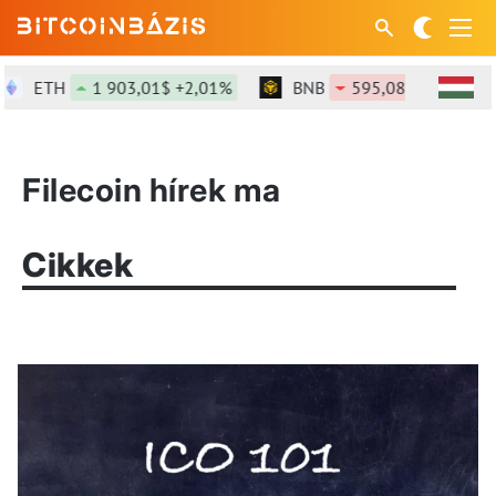
ETH
1 903,01$ +2,01%
BNB
595,08$ -0,49%
Filecoin hírek ma
Cikkek