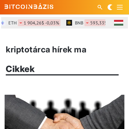
ETH
1 904,26$ -0,03%
BNB
593,33$ -0,14%
kriptotárca hírek ma
Cikkek