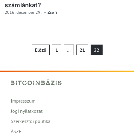
számlánkat?
2016. december 29.
Zsófi
Bejegyzések
Előző
1
…
21
22
lapozása
Impresszum
Jogi nyilatkozat
Szerkesztői politika
ÁSZF