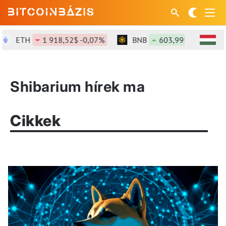
ETH
1 918,52$ -0,07%
BNB
603,99$ +1,56%
Shibarium hírek ma
Cikkek