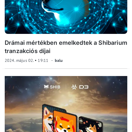
Drámai mértékben emelkedtek a Shibarium
tranzakciós díjai
2024. május 02.
19:11
balu