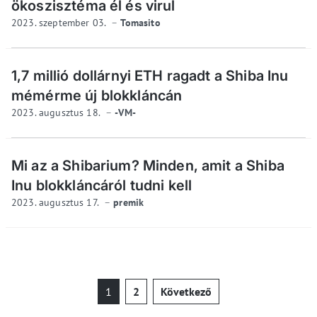
ökoszisztéma él és virul
2023. szeptember 03.
Tomasito
1,7 millió dollárnyi ETH ragadt a Shiba Inu
mémérme új blokkláncán
2023. augusztus 18.
-VM-
Mi az a Shibarium? Minden, amit a Shiba
Inu blokkláncáról tudni kell
2023. augusztus 17.
premik
Bejegyzések
1
2
Következő
lapozása